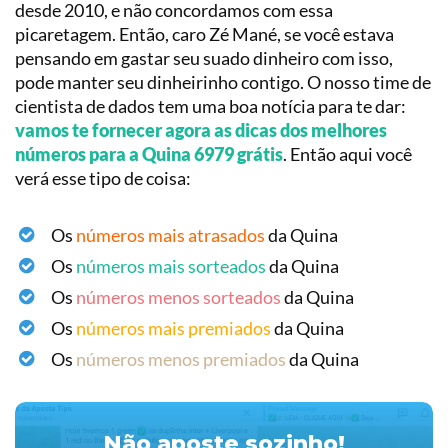
de
desde 2010, e não concordamos com essa
Trading
Brasil
Apostas
Esportivo
picaretagem. Então, caro Zé Mané, se você estava
Esportivas
Internacionais
pensando em gastar seu suado dinheiro com isso,
Entrevistas
Quiz:
pode manter seu dinheirinho contigo. O nosso time de
Seleções
Descubra
cientista de dados tem uma boa notícia para te dar:
Outras
o
categorias
vamos te fornecer agora as dicas dos melhores
Chances de
seu
título e
números para a Quina 6979 grátis
. Então aqui você
perfil
rebaixamento
de
verá esse tipo de coisa:
apostador
Validador
Os
números mais atrasados
da Quina
Estatístico
Os
números mais sorteados
da Quina
de
E-
Estratégias
Os
números menos sorteados
da Quina
sports
Os
números mais premiados
da Quina
Basquete
Os
números menos premiados
da Quina
Tênis
Planilha
Vôlei
Gestão
de
Não aposte sozinho!