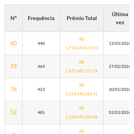
Última
Nº
Frequência
Prêmio Total
vez
R$
60
440
12/03/2026
1,718,587,637.83
R$
29
464
27/02/2026
1,471,683,372.24
R$
76
423
20/01/2026
1,343,440,281.91
R$
52
485
03/03/2026
1,328,444,260.06
R$