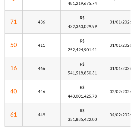
481,219,675.74
R$
71
436
31/01/2026
432,363,029.99
R$
50
411
31/01/2026
252,494,901.41
R$
16
466
31/01/2026
541,518,850.31
R$
40
446
02/02/2026
443,001,425.78
R$
61
449
04/02/2026
351,885,422.00