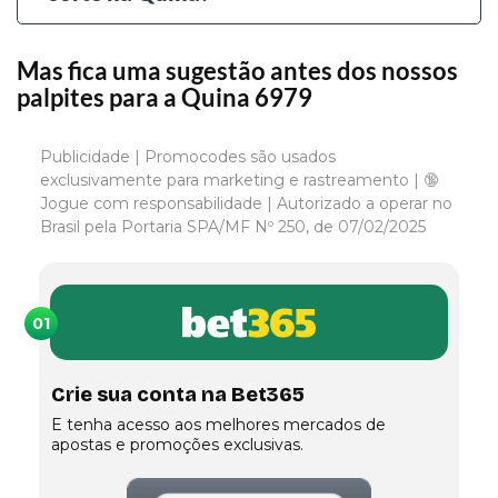
Mas fica uma sugestão antes dos nossos
palpites para a Quina 6979
Publicidade | Promocodes são usados
exclusivamente para marketing e rastreamento | 🔞
Jogue com responsabilidade | Autorizado a operar no
Brasil pela Portaria SPA/MF Nº 250, de 07/02/2025
01
Crie sua conta na Bet365
E tenha acesso aos melhores mercados de
apostas e promoções exclusivas.