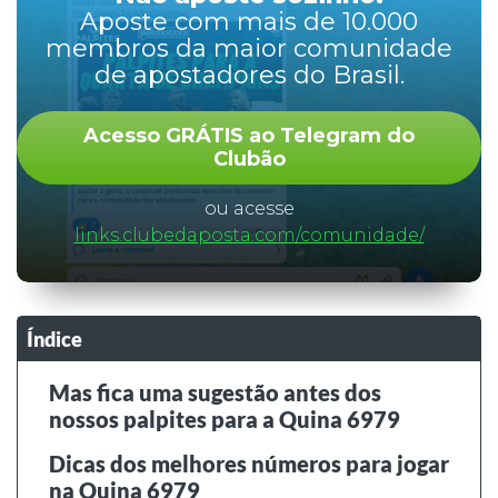
Futebol
Banca
Aposte com mais de 10.000
Americano
membros da maior comunidade
Planilha
de apostadores do Brasil.
Loterias
de
Precificação
Acesso GRÁTIS ao Telegram do
Simulador
Clubão
de
Apostas
ou acesse
links.clubedaposta.com/comunidade/
Índice
Mas fica uma sugestão antes dos
nossos palpites para a Quina 6979
Dicas dos melhores números para jogar
na Quina 6979