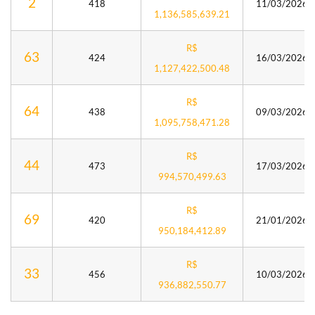
2
418
11/03/2026
1,136,585,639.21
R$
63
424
16/03/2026
1,127,422,500.48
R$
64
438
09/03/2026
1,095,758,471.28
R$
44
473
17/03/2026
994,570,499.63
R$
69
420
21/01/2026
950,184,412.89
R$
33
456
10/03/2026
936,882,550.77