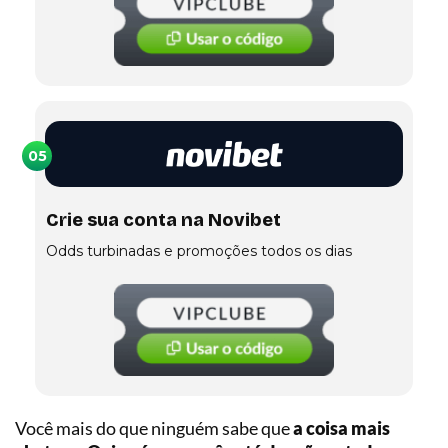
05
Crie sua conta na Novibet
Odds turbinadas e promoções todos os dias
Você mais do que ninguém sabe que
a coisa mais