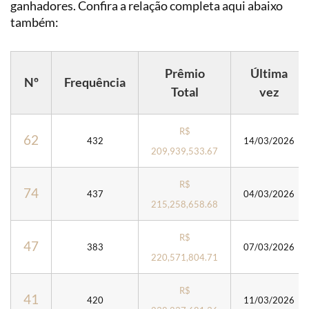
ganhadores. Confira a relação completa aqui abaixo
também:
Prêmio
Última
Nº
Frequência
Total
vez
R$
62
432
14/03/2026
209,939,533.67
R$
74
437
04/03/2026
215,258,658.68
R$
47
383
07/03/2026
220,571,804.71
R$
41
420
11/03/2026