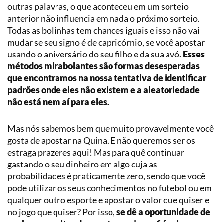
outras palavras, o que aconteceu em um sorteio
anterior não influencia em nada o próximo sorteio.
Todas as bolinhas tem chances iguais e isso não vai
mudar se seu signo é de capricórnio, se você apostar
usando o aniversário do seu filho e da sua avó.
Esses
métodos mirabolantes são formas desesperadas
que encontramos na nossa tentativa de identificar
padrões onde eles não existem e a aleatoriedade
não está nem aí para eles.
Mas nós sabemos bem que muito provavelmente você
gosta de apostar na Quina. E não queremos ser os
estraga prazeres aqui! Mas para quê continuar
gastando o seu dinheiro em algo cuja as
probabilidades é praticamente zero, sendo que você
pode utilizar os seus conhecimentos no futebol ou em
qualquer outro esporte e apostar o valor que quiser e
no jogo que quiser? Por isso,
se dê a oportunidade de