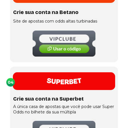
Crie sua conta na Betano
Site de apostas com odds altas turbinadas
04
Crie sua conta na Superbet
A única casa de apostas que você pode usar Super
Odds no bilhete da sua múltipla