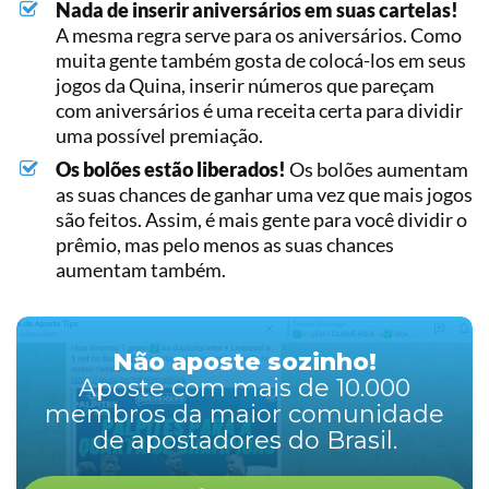
Nada de inserir aniversários em suas cartelas!
A mesma regra serve para os aniversários. Como
muita gente também gosta de colocá-los em seus
jogos da Quina, inserir números que pareçam
com aniversários é uma receita certa para dividir
uma possível premiação.
Os bolões estão liberados!
Os bolões aumentam
as suas chances de ganhar uma vez que mais jogos
são feitos. Assim, é mais gente para você dividir o
prêmio, mas pelo menos as suas chances
aumentam também.
Não aposte sozinho!
Aposte com mais de 10.000
membros da maior comunidade
de apostadores do Brasil.