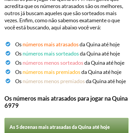
acredita que os números atrasados são os melhores,
outros já buscam aqueles que são sorteados mais
vezes. Enfim, como não sabemos exatamente o que
você está buscando, aqui abaixo você verá:
Os
números mais atrasados
da Quina até hoje
Os
números mais sorteados
da Quina até hoje
Os
números menos sorteados
da Quina até hoje
Os
números mais premiados
da Quina até hoje
Os
números menos premiados
da Quina até hoje
Os números mais atrasados para jogar na Quina
6979
As 5 dezenas mais atrasadas da Quina até hoje