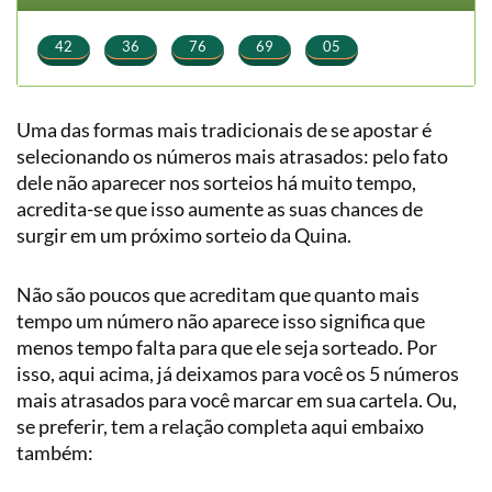
⠀
⠀
⠀
⠀
⠀
42
36
76
69
05
Uma das formas mais tradicionais de se apostar é
selecionando os números mais atrasados: pelo fato
dele não aparecer nos sorteios há muito tempo,
acredita-se que isso aumente as suas chances de
surgir em um próximo sorteio da Quina.
Não são poucos que acreditam que quanto mais
tempo um número não aparece isso significa que
menos tempo falta para que ele seja sorteado. Por
isso, aqui acima, já deixamos para você os 5 números
mais atrasados para você marcar em sua cartela. Ou,
se preferir, tem a relação completa aqui embaixo
também: