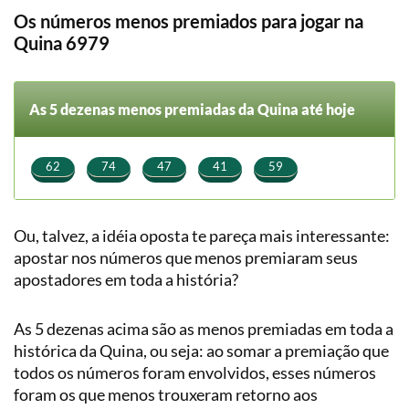
Os números menos premiados para jogar na
Quina 6979
As 5 dezenas menos premiadas da Quina até hoje
⠀
⠀
⠀
⠀
⠀
62
74
47
41
59
Ou, talvez, a idéia oposta te pareça mais interessante:
apostar nos números que menos premiaram seus
apostadores em toda a história?
As 5 dezenas acima são as menos premiadas em toda a
histórica da Quina, ou seja: ao somar a premiação que
todos os números foram envolvidos, esses números
foram os que menos trouxeram retorno aos