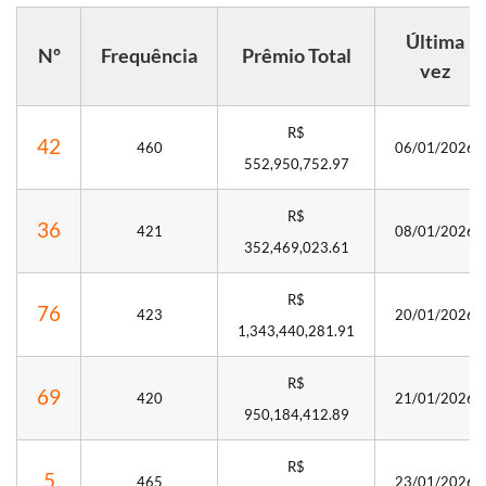
Última
Nº
Frequência
Prêmio Total
vez
R$
42
460
06/01/2026
552,950,752.97
R$
36
421
08/01/2026
352,469,023.61
R$
76
423
20/01/2026
1,343,440,281.91
R$
69
420
21/01/2026
950,184,412.89
R$
5
465
23/01/2026