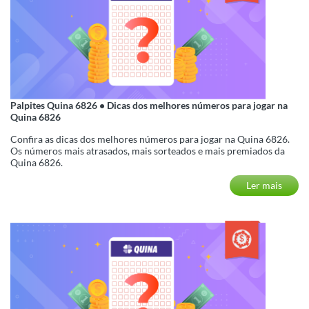
Palpites Quina 6826 • Dicas dos melhores números para jogar na
Quina 6826
Confira as dicas dos melhores números para jogar na Quina 6826.
Os números mais atrasados, mais sorteados e mais premiados da
Quina 6826.
Ler mais