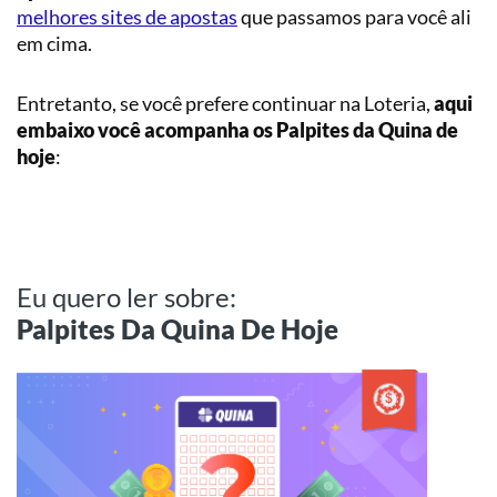
Futebol
Banca
melhores sites de apostas
que passamos para você ali
Americano
em cima.
Planilha
Loterias
de
Precificação
Entretanto, se você prefere continuar na Loteria,
aqui
embaixo você acompanha os Palpites da Quina de
Simulador
hoje
:
de
Apostas
Eu quero ler sobre:
Palpites Da Quina De Hoje