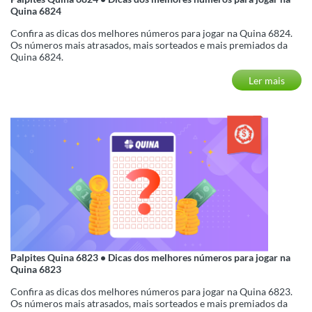
Quina 6824
Confira as dicas dos melhores números para jogar na Quina 6824.
Os números mais atrasados, mais sorteados e mais premiados da
Quina 6824.
Ler mais
Palpites Quina 6823 • Dicas dos melhores números para jogar na
Quina 6823
Confira as dicas dos melhores números para jogar na Quina 6823.
Os números mais atrasados, mais sorteados e mais premiados da