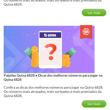
Os números mais atrasados, mais sorteados e mais premiados da
Quina 6829.
Ler mais
Palpites Quina 6828 • Dicas dos melhores números para jogar na
Quina 6828
Confira as dicas dos melhores números para jogar na Quina 6828.
Os números mais atrasados, mais sorteados e mais premiados da
Quina 6828.
Ler mais