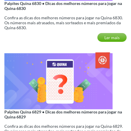
Palpites Quina 6830 • Dicas dos melhores números para jogar na
Quina 6830
Confira as dicas dos melhores números para jogar na Quina 6830.
Os números mais atrasados, mais sorteados e mais premiados da
Quina 6830.
Ler mais
Palpites Quina 6829 • Dicas dos melhores números para jogar na
Quina 6829
Confira as dicas dos melhores números para jogar na Quina 6829.