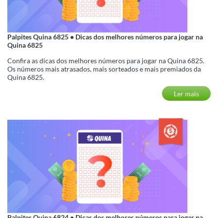
Palpites Quina 6825 • Dicas dos melhores números para jogar na
Quina 6825
Confira as dicas dos melhores números para jogar na Quina 6825.
Os números mais atrasados, mais sorteados e mais premiados da
Quina 6825.
Ler mais
Palpites Quina 6824 • Dicas dos melhores números para jogar na