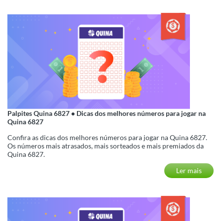
Palpites Quina 6827 • Dicas dos melhores números para jogar na
Quina 6827
Confira as dicas dos melhores números para jogar na Quina 6827.
Os números mais atrasados, mais sorteados e mais premiados da
Quina 6827.
Ler mais