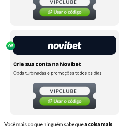
05
Crie sua conta na Novibet
Odds turbinadas e promoções todos os dias
Você mais do que ninguém sabe que
a coisa mais