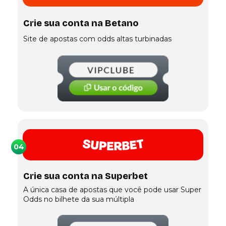
Crie sua conta na Betano
Site de apostas com odds altas turbinadas
04
Crie sua conta na Superbet
A única casa de apostas que você pode usar Super
Odds no bilhete da sua múltipla