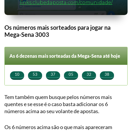
links.clubedaposta.com/comunidade/
Os números mais sorteados para jogar na
Mega-Sena 3003
As 6 dezenas mais sorteadas da Mega-Sena até hoje
⠀
⠀
⠀
⠀
⠀
⠀
10
53
37
05
32
38
Tem também quem busque pelos números mais
quentes e se esse é o caso basta adicionar os 6
números acima ao seu volante de apostas.
Os 6 números acima são o que mais apareceram