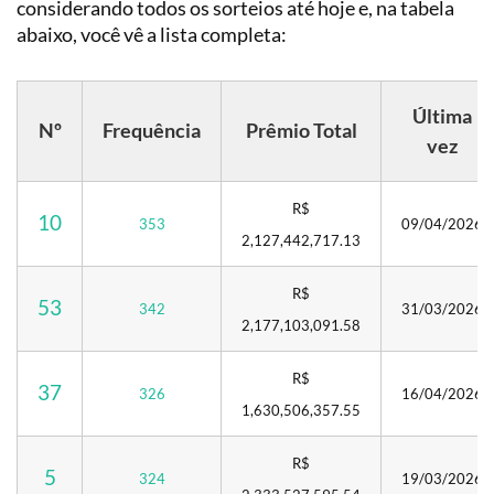
considerando todos os sorteios até hoje e, na tabela
abaixo, você vê a lista completa:
Última
Nº
Frequência
Prêmio Total
vez
R$
10
353
09/04/2026
2,127,442,717.13
R$
53
342
31/03/2026
2,177,103,091.58
R$
37
326
16/04/2026
1,630,506,357.55
R$
5
324
19/03/2026