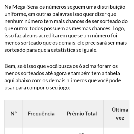
Na Mega-Sena os números seguem uma distribuição
uniforme, em outras palavras isso quer dizer que
nenhum número tem mais chances de ser sorteado do
que outro: todos possuem as mesmas chances. Logo,
isso faz alguns acreditarem que se um número foi
menos sorteado que os demais, ele precisará ser mais
sorteado para que a estatística se iguale.
Bem, se é isso que você busca os 6 acima foram os
menos sorteados até agora e também tem a tabela
aqui abaixo com os demais números que você pode
usar para compor o seu jogo:
Última
Nº
Frequência
Prêmio Total
vez