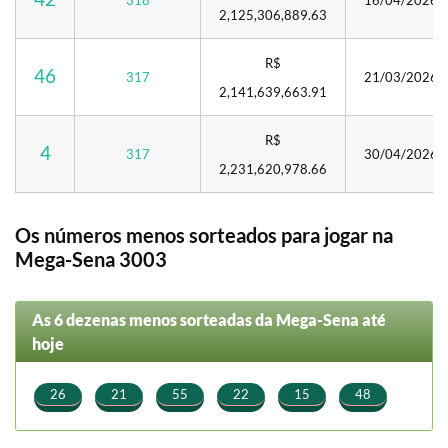
2,125,306,889.63
R$
46
317
21/03/2026
2,141,639,663.91
R$
4
317
30/04/2026
2,231,620,978.66
Os números menos sorteados para jogar na
Mega-Sena 3003
As 6 dezenas menos sorteadas da Mega-Sena até
hoje
⠀
⠀
⠀
⠀
⠀
⠀
26
21
55
22
15
48