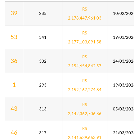
R$
39
285
10/02/2026
2,178,447,961.03
R$
53
341
19/03/2026
2,177,103,091.58
R$
36
302
24/03/2026
2,154,654,842.57
R$
1
293
19/03/2026
2,152,167,274.84
R$
43
313
05/03/2026
2,142,362,706.86
R$
46
317
21/03/2026
2,141,639,663.91