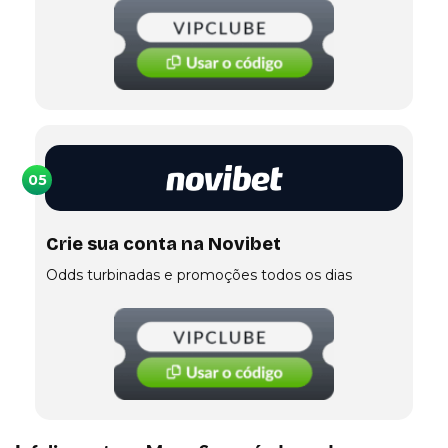
05
Crie sua conta na Novibet
Odds turbinadas e promoções todos os dias