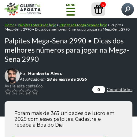
1
MENU
Pesquisar por
Você está lendo:
Palpites Mega-Sena 2990 • Dicas dos
Home
>
Palpites Loterias de hoje
>
Palpites da Mega-Sena de hoje
>
Palpites
Home
melhores números para jogar na Mega-Sena 2990
Mega-Sena 2990 • Dicas dos melhores números para jogar na Mega-Sena 2990
Palpites
Conteúdos
Casas de Apostas
Avalie este conteúdo
Comentários
0
Palpites Mega-Sena 2990 • Dicas dos
NOVO
Copa
melhores números para jogar na Mega-
do
Mundo
Sena 2990
Por
Humberto Alves
Atualizado em
28 de março de 2026
Casas
Avalie este conteúdo
de
Comentários
0
Apostas
Pesquisas populares:
/
como apostar na bet365
como fazer o
Bônus
/
/
cadastro na bet365
Foram mais de 365 unidades de lucro em
betfair como funciona
telegram tips
e
/
2025 com esses palpites. Cadastre e
/
melhores casas de apostas
cursos
Conteúdos
Promoções
receba a Boa do Dia
Guia