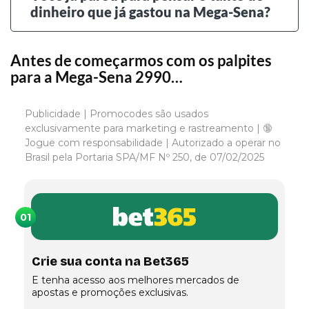
dinheiro que já gastou na Mega-Sena?
Antes de começarmos com os palpites
para a Mega-Sena 2990…
Publicidade | Promocodes são usados
exclusivamente para marketing e rastreamento | 🔞
Jogue com responsabilidade | Autorizado a operar no
Brasil pela Portaria SPA/MF Nº 250, de 07/02/2025
01
Crie sua conta na Bet365
E tenha acesso aos melhores mercados de
apostas e promoções exclusivas.