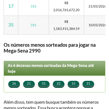
R$
17
315
21/03/2026
2,016,765,672.20
R$
35
315
10/03/2026
1,583,915,384.59
Os números menos sorteados para jogar na
Mega-Sena 2990
As 6 dezenas menos sorteadas da Mega-Sena até
hoje
⠀
⠀
⠀
⠀
⠀
⠀
26
21
55
22
15
31
Além disso, tem quem busque também os números
menos sorteados. Essa busca acontece porque a