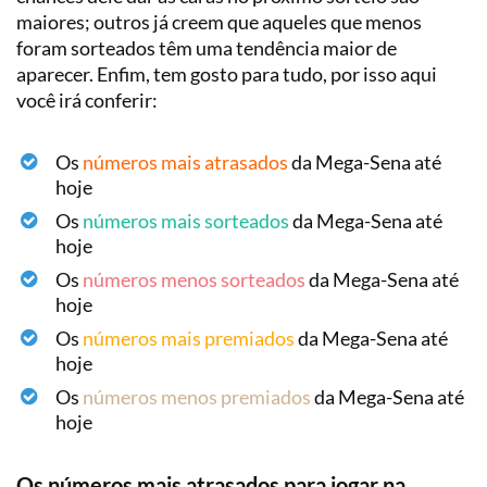
maiores; outros já creem que aqueles que menos
foram sorteados têm uma tendência maior de
aparecer. Enfim, tem gosto para tudo, por isso aqui
você irá conferir:
Os
números mais atrasados
da Mega-Sena até
hoje
Os
números mais sorteados
da Mega-Sena até
hoje
Os
números menos sorteados
da Mega-Sena até
hoje
Os
números mais premiados
da Mega-Sena até
hoje
Os
números menos premiados
da Mega-Sena até
hoje
Os números mais atrasados para jogar na