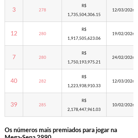
R$
3
278
12/03/2026
1,735,504,306.15
R$
12
280
19/02/2026
1,917,505,623.06
R$
7
280
24/02/2026
1,750,193,975.21
R$
40
282
12/03/2026
1,223,938,910.33
R$
39
285
10/02/2026
2,178,447,961.03
Os números mais premiados para jogar na
Mega-Sena 2990