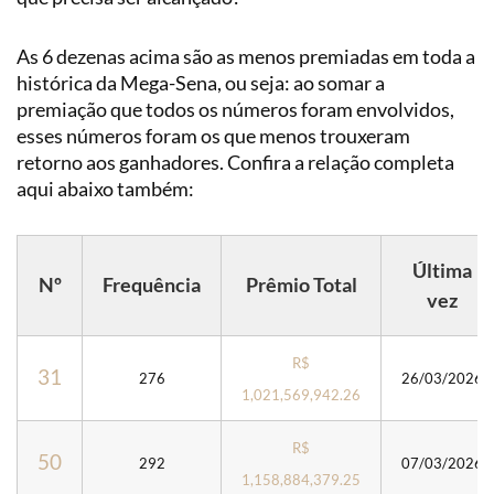
As 6 dezenas acima são as menos premiadas em toda a
histórica da Mega-Sena, ou seja: ao somar a
premiação que todos os números foram envolvidos,
esses números foram os que menos trouxeram
retorno aos ganhadores. Confira a relação completa
aqui abaixo também:
Última
Nº
Frequência
Prêmio Total
vez
R$
31
276
26/03/2026
1,021,569,942.26
R$
50
292
07/03/2026
1,158,884,379.25