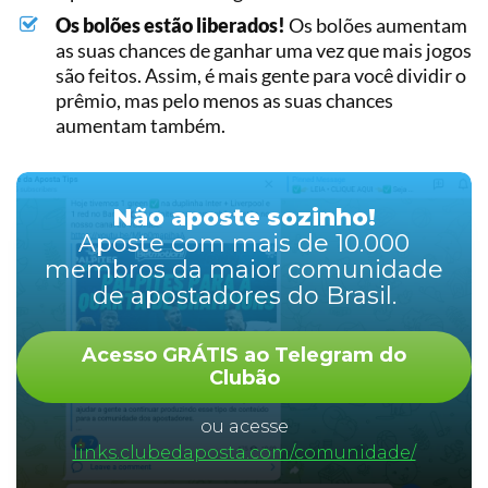
Os bolões estão liberados!
Os bolões aumentam
as suas chances de ganhar uma vez que mais jogos
são feitos. Assim, é mais gente para você dividir o
prêmio, mas pelo menos as suas chances
aumentam também.
Não aposte sozinho!
Aposte com mais de 10.000
membros da maior comunidade
de apostadores do Brasil.
Acesso GRÁTIS ao Telegram do
Clubão
ou acesse
links.clubedaposta.com/comunidade/