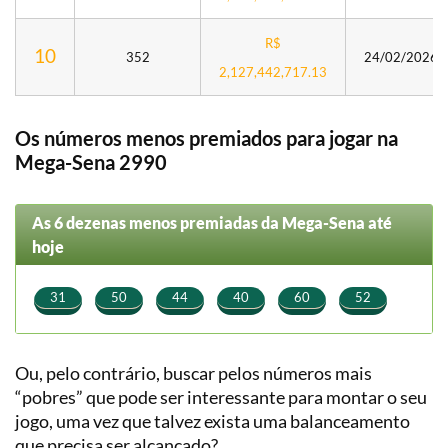
R$
10
352
24/02/2026
2,127,442,717.13
Os números menos premiados para jogar na
Mega-Sena 2990
As 6 dezenas menos premiadas da Mega-Sena até
hoje
⠀
⠀
⠀
⠀
⠀
⠀
31
50
44
40
60
52
Ou, pelo contrário, buscar pelos números mais
“pobres” que pode ser interessante para montar o seu
jogo, uma vez que talvez exista uma balanceamento
que precisa ser alcançado?