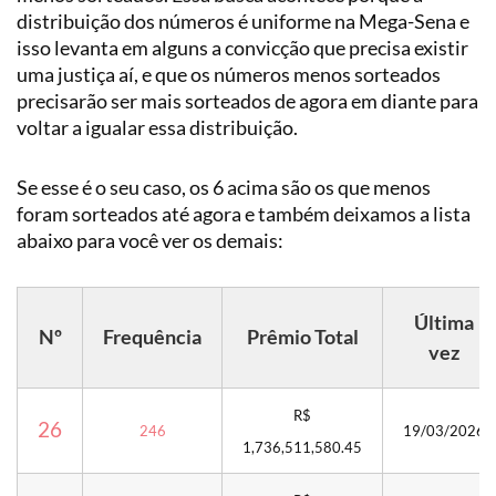
distribuição dos números é uniforme na Mega-Sena e
isso levanta em alguns a convicção que precisa existir
uma justiça aí, e que os números menos sorteados
precisarão ser mais sorteados de agora em diante para
voltar a igualar essa distribuição.
Se esse é o seu caso, os 6 acima são os que menos
foram sorteados até agora e também deixamos a lista
abaixo para você ver os demais:
Última
Nº
Frequência
Prêmio Total
vez
R$
26
246
19/03/2026
1,736,511,580.45