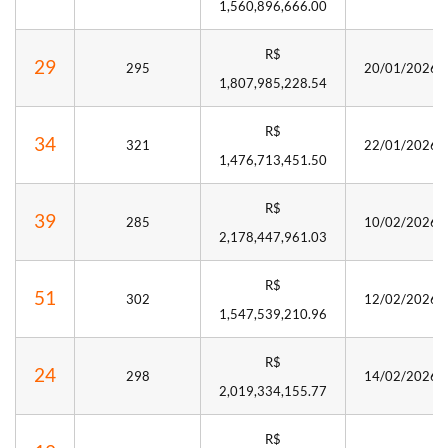
1,560,896,666.00
R$
29
295
20/01/2026
1,807,985,228.54
R$
34
321
22/01/2026
1,476,713,451.50
R$
39
285
10/02/2026
2,178,447,961.03
R$
51
302
12/02/2026
1,547,539,210.96
R$
24
298
14/02/2026
2,019,334,155.77
R$