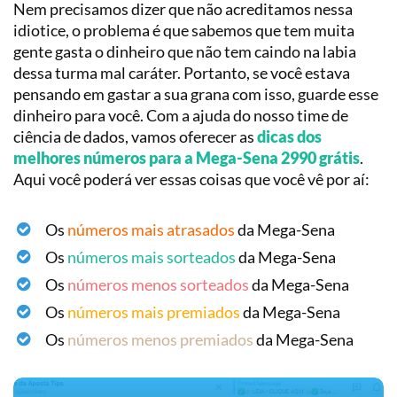
de
Nem precisamos dizer que não acreditamos nessa
Trading
Brasil
Apostas
Esportivo
idiotice, o problema é que sabemos que tem muita
Esportivas
Internacionais
gente gasta o dinheiro que não tem caindo na labia
Entrevistas
Quiz:
dessa turma mal caráter. Portanto, se você estava
Seleções
Descubra
pensando em gastar a sua grana com isso, guarde esse
Outras
o
categorias
dinheiro para você. Com a ajuda do nosso time de
Chances de
seu
título e
ciência de dados, vamos oferecer as
dicas dos
perfil
rebaixamento
de
melhores números para a Mega-Sena 2990 grátis
.
apostador
Aqui você poderá ver essas coisas que você vê por aí:
Validador
Estatístico
Os
números mais atrasados
da Mega-Sena
de
E-
Estratégias
Os
números mais sorteados
da Mega-Sena
sports
Os
números menos sorteados
da Mega-Sena
Basquete
Os
números mais premiados
da Mega-Sena
Tênis
Os
números menos premiados
da Mega-Sena
Planilha
Vôlei
Gestão
de