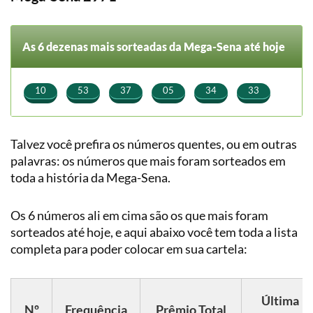
As 6 dezenas mais sorteadas da Mega-Sena até hoje
⠀
⠀
⠀
⠀
⠀
⠀
10
53
37
05
34
33
Talvez você prefira os números quentes, ou em outras
palavras: os números que mais foram sorteados em
toda a história da Mega-Sena.
Os 6 números ali em cima são os que mais foram
sorteados até hoje, e aqui abaixo você tem toda a lista
completa para poder colocar em sua cartela:
Última
Nº
Frequência
Prêmio Total