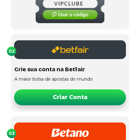
02
Crie sua conta na Betfair
A maior bolsa de apostas do mundo
Criar Conta
03