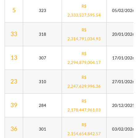
R$
5
323
05/02/2026
2,333,527,595.54
R$
33
318
20/01/2026
2,314,791,034.93
R$
13
307
17/01/2026
2,294,879,004.17
R$
23
310
27/01/2026
2,247,629,996.36
R$
39
284
20/12/2025
2,178,447,961.03
R$
36
301
03/02/2026
2,154,654,842.57