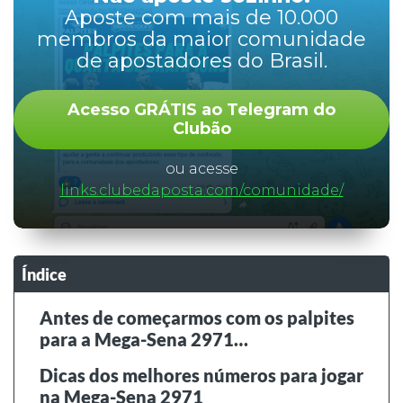
Futebol
Banca
Aposte com mais de 10.000
Americano
membros da maior comunidade
Planilha
de apostadores do Brasil.
Loterias
de
Precificação
Acesso GRÁTIS ao Telegram do
Simulador
Clubão
de
Apostas
ou acesse
links.clubedaposta.com/comunidade/
Índice
Antes de começarmos com os palpites
para a Mega-Sena 2971…
Dicas dos melhores números para jogar
na Mega-Sena 2971