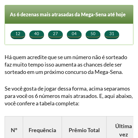
As 6 dezenas mais atrasadas da Mega-Sena até hoje
⠀
⠀
⠀
⠀
⠀
⠀
12
40
27
04
50
31
Há quem acredite que se um número não é sorteado
faz muito tempo isso aumenta as chances dele ser
sorteado em um próximo concurso da Mega-Sena.
Se você gosta de jogar dessa forma, acima separamos
para você os 6 números mais atrasados. E, aqui abaixo,
você confere a tabela completa:
Última
Nº
Frequência
Prêmio Total
vez