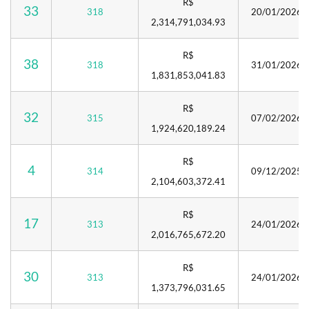
R$
33
318
20/01/2026
2,314,791,034.93
R$
38
318
31/01/2026
1,831,853,041.83
R$
32
315
07/02/2026
1,924,620,189.24
R$
4
314
09/12/2025
2,104,603,372.41
R$
17
313
24/01/2026
2,016,765,672.20
R$
30
313
24/01/2026
1,373,796,031.65