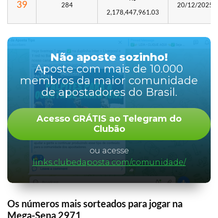
39
284
20/12/2025
2,178,447,961.03
Não aposte sozinho!
Aposte com mais de 10.000
membros da maior comunidade
de apostadores do Brasil.
Acesso GRÁTIS ao Telegram do
Clubão
ou acesse
links.clubedaposta.com/comunidade/
Os números mais sorteados para jogar na
Mega-Sena 2971