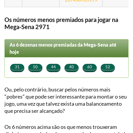
2,074,009,855.73
Os números menos premiados para jogar na
Mega-Sena 2971
As 6 dezenas menos premiadas da Mega-Sena até
hoje
⠀
⠀
⠀
⠀
⠀
⠀
31
50
44
40
60
52
Ou, pelo contrário, buscar pelos números mais
“pobres” que pode ser interessante para montar o seu
jogo, uma vez que talvez exista uma balanceamento
que precisa ser alcançado?
Os 6 números acima são os que menos trouxeram