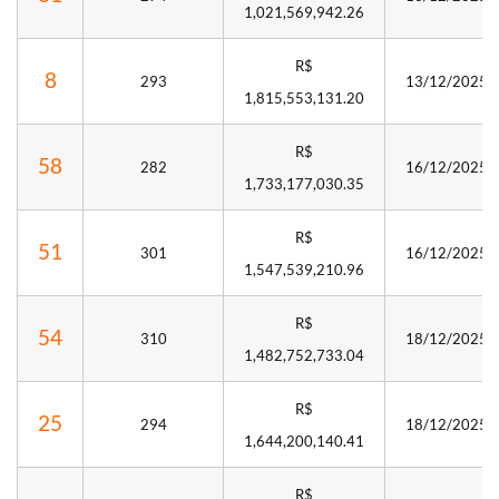
1,021,569,942.26
R$
8
293
13/12/2025
1,815,553,131.20
R$
58
282
16/12/2025
1,733,177,030.35
R$
51
301
16/12/2025
1,547,539,210.96
R$
54
310
18/12/2025
1,482,752,733.04
R$
25
294
18/12/2025
1,644,200,140.41
R$