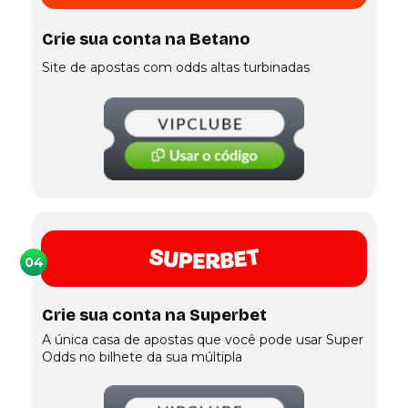
Crie sua conta na Betano
Site de apostas com odds altas turbinadas
04
Crie sua conta na Superbet
A única casa de apostas que você pode usar Super
Odds no bilhete da sua múltipla