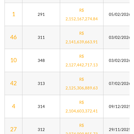
R$
1
291
05/02/2026
2,152,167,274.84
R$
46
311
03/02/2026
2,141,639,663.91
R$
10
348
03/02/2026
2,127,442,717.13
R$
42
313
07/02/2026
2,125,306,889.63
R$
4
314
09/12/2025
2,104,603,372.41
R$
27
312
29/11/2025