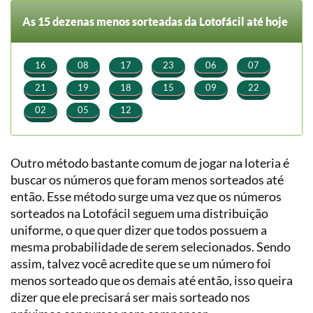
As 15 dezenas menos sorteadas da Lotofácil até hoje
⠀
⠀
⠀
⠀
⠀
⠀
16
08
17
23
06
07
⠀
⠀
⠀
⠀
⠀
⠀
21
19
18
15
09
22
⠀
⠀
⠀
02
05
12
Outro método bastante comum de jogar na loteria é
buscar os números que foram menos sorteados até
então. Esse método surge uma vez que os números
sorteados na Lotofácil seguem uma distribuição
uniforme, o que quer dizer que todos possuem a
mesma probabilidade de serem selecionados. Sendo
assim, talvez você acredite que se um número foi
menos sorteado que os demais até então, isso queira
dizer que ele precisará ser mais sorteado nos