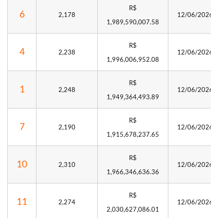
R$
6
2,178
12/06/2026
1,989,590,007.58
R$
4
2,238
12/06/2026
1,996,006,952.08
R$
1
2,248
12/06/2026
1,949,364,493.89
R$
7
2,190
12/06/2026
1,915,678,237.65
R$
10
2,310
12/06/2026
1,966,346,636.36
R$
11
2,274
12/06/2026
2,030,627,086.01