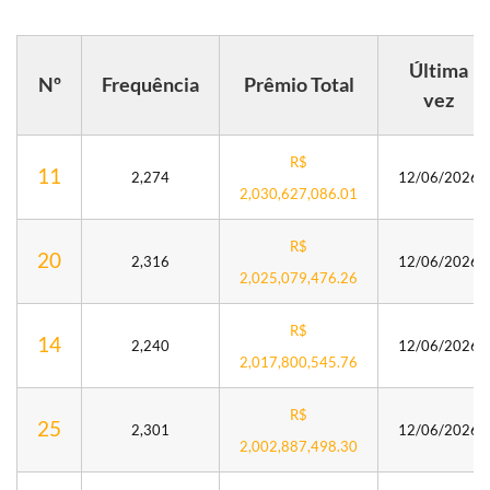
Última
Nº
Frequência
Prêmio Total
vez
R$
11
2,274
12/06/2026
2,030,627,086.01
R$
20
2,316
12/06/2026
2,025,079,476.26
R$
14
2,240
12/06/2026
2,017,800,545.76
R$
25
2,301
12/06/2026
2,002,887,498.30