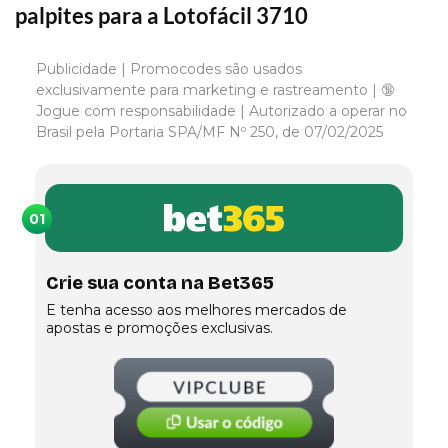
palpites para a Lotofácil 3710
Publicidade | Promocodes são usados
exclusivamente para marketing e rastreamento | 🔞
Jogue com responsabilidade | Autorizado a operar no
Brasil pela Portaria SPA/MF Nº 250, de 07/02/2025
01
Crie sua conta na Bet365
E tenha acesso aos melhores mercados de
apostas e promoções exclusivas.