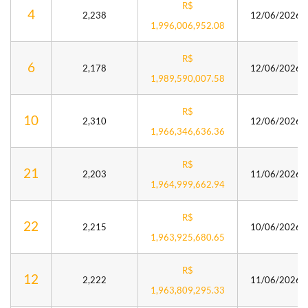
R$
4
2,238
12/06/2026
1,996,006,952.08
R$
6
2,178
12/06/2026
1,989,590,007.58
R$
10
2,310
12/06/2026
1,966,346,636.36
R$
21
2,203
11/06/2026
1,964,999,662.94
R$
22
2,215
10/06/2026
1,963,925,680.65
R$
12
2,222
11/06/2026
1,963,809,295.33