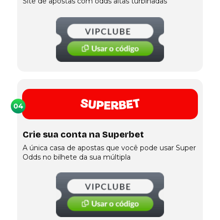
Site de apostas com odds altas turbinadas
04
Crie sua conta na Superbet
A única casa de apostas que você pode usar Super
Odds no bilhete da sua múltipla