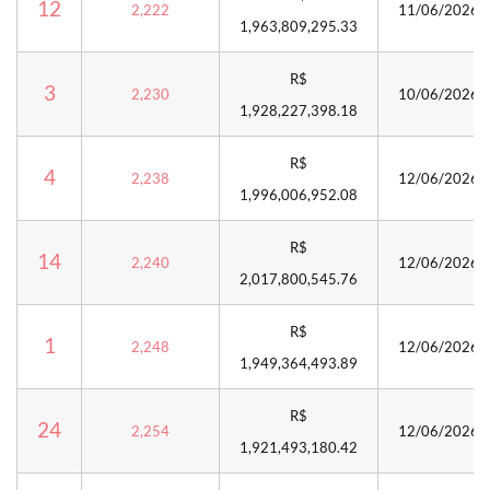
12
2,222
11/06/2026
1,963,809,295.33
R$
3
2,230
10/06/2026
1,928,227,398.18
R$
4
2,238
12/06/2026
1,996,006,952.08
R$
14
2,240
12/06/2026
2,017,800,545.76
R$
1
2,248
12/06/2026
1,949,364,493.89
R$
24
2,254
12/06/2026
1,921,493,180.42