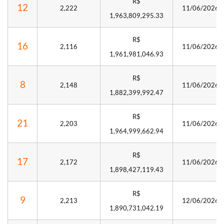
R$
12
2,222
11/06/2026
1,963,809,295.33
R$
16
2,116
11/06/2026
1,961,981,046.93
R$
8
2,148
11/06/2026
1,882,399,992.47
R$
21
2,203
11/06/2026
1,964,999,662.94
R$
17
2,172
11/06/2026
1,898,427,119.43
R$
9
2,213
12/06/2026
1,890,731,042.19