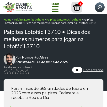
1
MENU
Pesquisar por
Você está lendo:
Palpites Lotofácil 3710 • Dicas dos
Home
>
Palpites Loterias de hoje
>
Palpites da Lotofácil de hoje
>
Palpites
Home
melhores números para jogar na Lotofácil 3710
Lotofácil 3710 • Dicas dos melhores números para jogar na Lotofácil 3710
Palpites
Conteúdos
Casas de Apostas
Avalie este conteúdo
Comentários
0
Palpites Lotofácil 3710 • Dicas dos
NOVO
Copa
melhores números para jogar na
do
Mundo
Lotofácil 3710
Por
Humberto Alves
Atualizado em
14 de junho de 2026
Casas
Avalie este conteúdo
de
Comentários
0
Apostas
Pesquisas populares:
/
como apostar na bet365
como fazer o
Bônus
/
/
cadastro na bet365
Foram mais de 365 unidades de lucro em
betfair como funciona
telegram tips
e
/
2025 com esses palpites. Cadastre e
/
melhores casas de apostas
cursos
Conteúdos
Promoções
receba a Boa do Dia
Guia