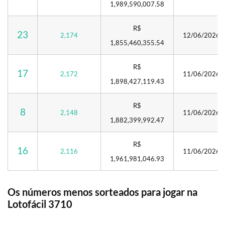
1,989,590,007.58
R$
23
2,174
12/06/2026
1,855,460,355.54
R$
17
2,172
11/06/2026
1,898,427,119.43
R$
8
2,148
11/06/2026
1,882,399,992.47
R$
16
2,116
11/06/2026
1,961,981,046.93
Os números menos sorteados para jogar na
Lotofácil 3710