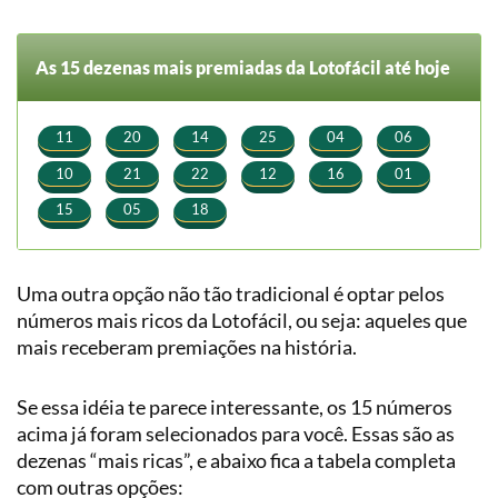
As 15 dezenas mais premiadas da Lotofácil até hoje
⠀
⠀
⠀
⠀
⠀
⠀
11
20
14
25
04
06
⠀
⠀
⠀
⠀
⠀
⠀
10
21
22
12
16
01
⠀
⠀
⠀
15
05
18
Uma outra opção não tão tradicional é optar pelos
números mais ricos da Lotofácil, ou seja: aqueles que
mais receberam premiações na história.
Se essa idéia te parece interessante, os 15 números
acima já foram selecionados para você. Essas são as
dezenas “mais ricas”, e abaixo fica a tabela completa
com outras opções: