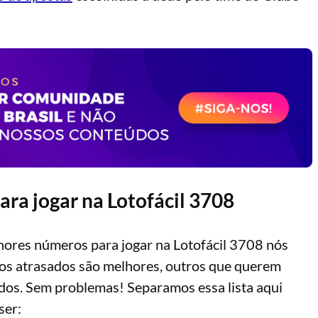
ra jogar na Lotofácil 3708
hores números para jogar na Lotofácil 3708 nós
os atrasados são melhores, outros que querem
os. Sem problemas! Separamos essa lista aqui
ser: