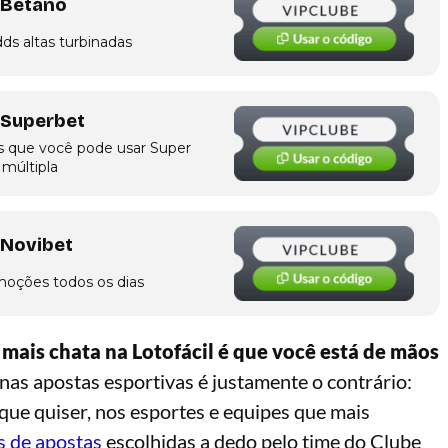
 Betano
ds altas turbinadas
 Superbet
s que você pode usar Super
 múltipla
 Novibet
moções todos os dias
 mais chata na Lotofácil é que você está de mãos
nas apostas esportivas é justamente o contrário:
que quiser, nos esportes e equipes que mais
s de apostas
escolhidas a dedo pelo time do Clube