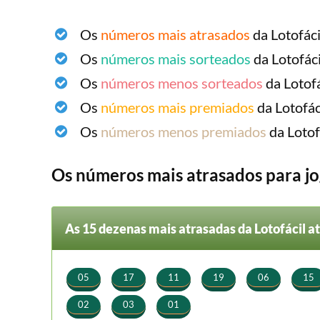
Os
números mais atrasados
da Lotofáci
Os
números mais sorteados
da Lotofáci
Os
números menos sorteados
da Lotofá
Os
números mais premiados
da Lotofác
Os
números menos premiados
da Lotof
Os números mais atrasados para jo
As 15 dezenas mais atrasadas da Lotofácil at
⠀
⠀
⠀
⠀
⠀
05
17
11
19
06
15
⠀
⠀
⠀
02
03
01