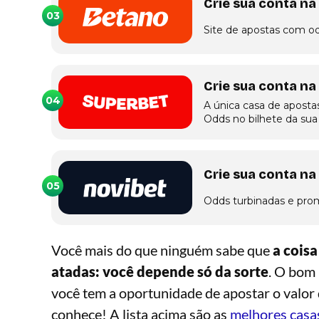
Crie sua conta na
03
Site de apostas com od
Crie sua conta na
04
A única casa de aposta
Odds no bilhete da sua
Crie sua conta na
05
Odds turbinadas e pro
Você mais do que ninguém sabe que
a coisa
atadas: você depende só da sorte
. O bom 
você tem a oportunidade de apostar o valor 
conhece! A lista acima são as
melhores casa