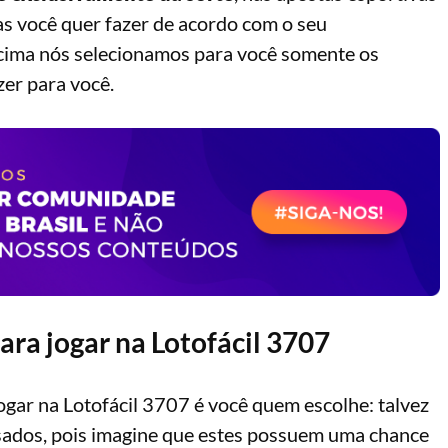
s você quer fazer de acordo com o seu
acima nós selecionamos para você somente os
zer para você.
ra jogar na Lotofácil 3707
gar na Lotofácil 3707 é você quem escolhe: talvez
sados, pois imagine que estes possuem uma chance