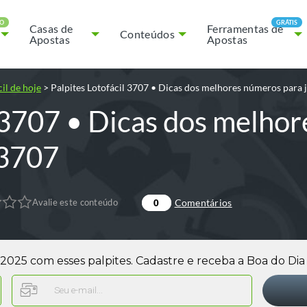
O
GRÁTIS
Casas de
Ferramentas de
Conteúdos
Apostas
Apostas
squisar por
Palpites
Conteúdos
Casas de Ap
cas dos melhores números para jogar na Lotofácil 3707
il de hoje
>
Palpites Lotofácil 3707 • Dicas dos melhores números para j
l 3707 • Dicas dos melho
quisas populares:
/
como apostar na bet365
como fazer o cadastr
/
/
egram tips
melhores casas de apostas
cursos
 3707
Comentários
Avalie este conteúdo
0
025 com esses palpites. Cadastre e receba a Boa do Dia