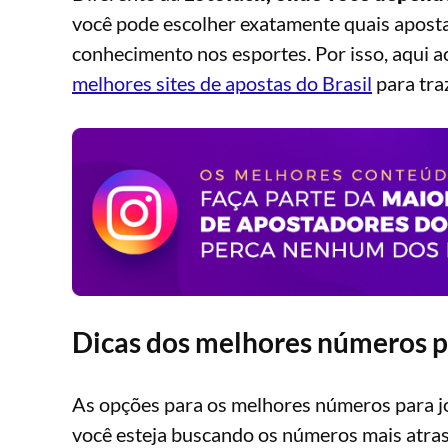
você pode escolher exatamente quais aposta
conhecimento nos esportes. Por isso, aqui 
melhores sites de apostas do Brasil
para tra
Dicas dos melhores números pa
As opções para os melhores números para jo
você esteja buscando os números mais atra