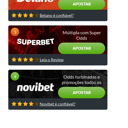
APOSTAR
Betano é confiável?
Múltipla com Super
Odds
APOSTAR
Leia o Review
Odds turbinadas e
promoções todos os
dias
APOSTAR
Novibet é confiável?