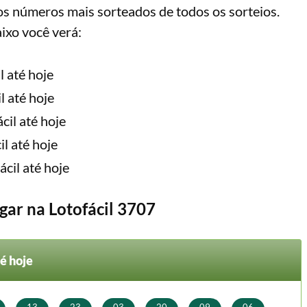
 os números mais sorteados de todos os sorteios.
ixo você verá:
l até hoje
l até hoje
cil até hoje
il até hoje
ácil até hoje
gar na Lotofácil 3707
é hoje
⠀
⠀
⠀
⠀
⠀
⠀
⠀