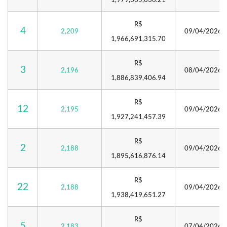
R$
4
2,209
09/04/2026
1,966,691,315.70
R$
3
2,196
08/04/2026
1,886,839,406.94
R$
12
2,195
09/04/2026
1,927,241,457.39
R$
2
2,188
09/04/2026
1,895,616,876.14
R$
22
2,188
09/04/2026
1,938,419,651.27
R$
5
2,183
07/04/2026