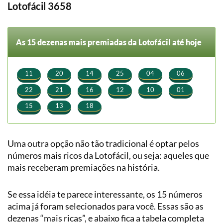
Lotofácil 3658
As 15 dezenas mais premiadas da Lotofácil até hoje
⠀
⠀
⠀
⠀
⠀
⠀
11
20
14
25
04
06
⠀
⠀
⠀
⠀
⠀
⠀
22
21
16
12
10
01
⠀
⠀
⠀
15
13
18
Uma outra opção não tão tradicional é optar pelos
números mais ricos da Lotofácil, ou seja: aqueles que
mais receberam premiações na história.
Se essa idéia te parece interessante, os 15 números
acima já foram selecionados para você. Essas são as
dezenas “mais ricas”, e abaixo fica a tabela completa