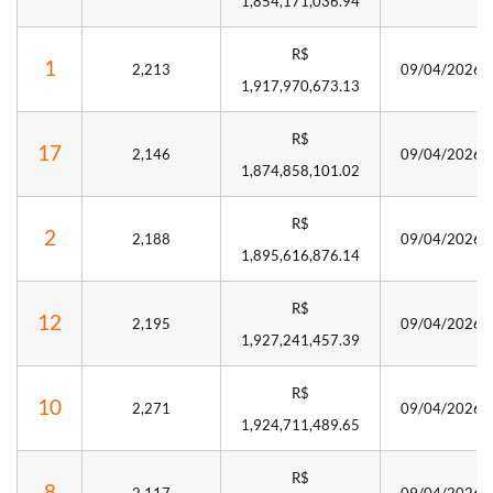
1,854,171,036.94
R$
1
2,213
09/04/2026
1,917,970,673.13
R$
17
2,146
09/04/2026
1,874,858,101.02
R$
2
2,188
09/04/2026
1,895,616,876.14
R$
12
2,195
09/04/2026
1,927,241,457.39
R$
10
2,271
09/04/2026
1,924,711,489.65
R$
8
2,117
09/04/2026