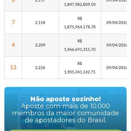
1,847,982,809.50
R$
7
2,158
09/04/2026
1,875,964,178.78
R$
4
2,209
09/04/2026
1,966,691,315.70
R$
13
2,226
09/04/2026
1,905,341,142.75
Não aposte sozinho!
Aposte com mais de 10.000
membros da maior comunidade
de apostadores do Brasil.