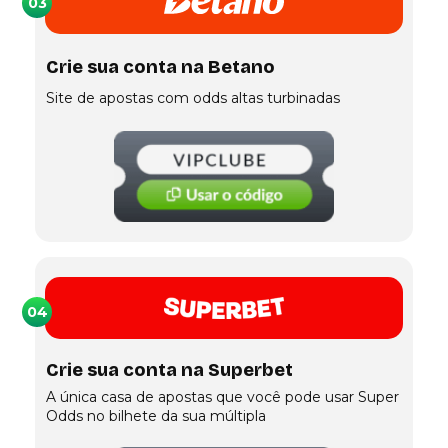
03
Crie sua conta na Betano
Site de apostas com odds altas turbinadas
04
Crie sua conta na Superbet
A única casa de apostas que você pode usar Super
Odds no bilhete da sua múltipla