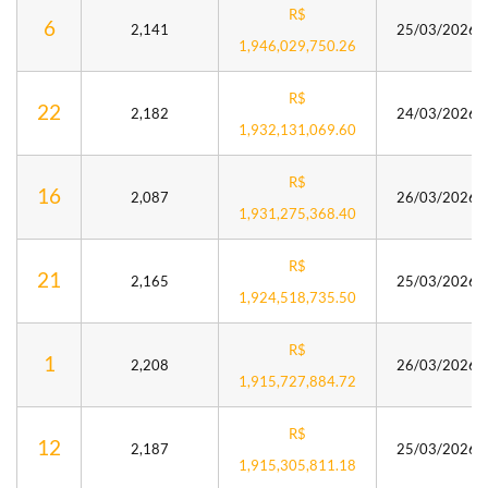
R$
6
2,141
25/03/2026
1,946,029,750.26
R$
22
2,182
24/03/2026
1,932,131,069.60
R$
16
2,087
26/03/2026
1,931,275,368.40
R$
21
2,165
25/03/2026
1,924,518,735.50
R$
1
2,208
26/03/2026
1,915,727,884.72
R$
12
2,187
25/03/2026
1,915,305,811.18