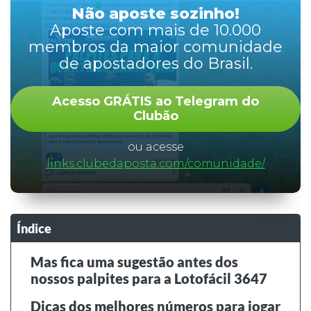
Futebol
Banca
Não aposte sozinho!
Americano
Aposte com mais de 10.000
Planilha
membros da maior comunidade
Loterias
de
Precificação
de apostadores do Brasil.
Simulador
Acesso GRÁTIS ao Telegram do
de
Apostas
Clubão
ou acesse
links.clubedaposta.com/comunidade/
Índice
Mas fica uma sugestão antes dos
nossos palpites para a Lotofácil 3647
Dicas dos melhores números para jogar