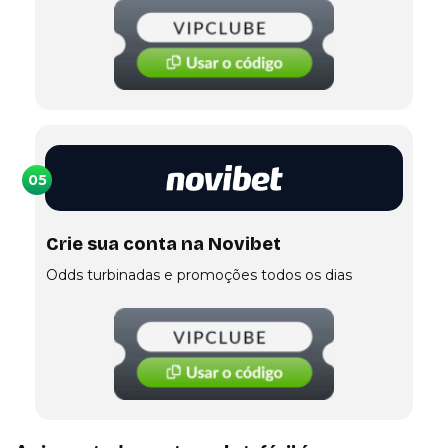
05
Crie sua conta na Novibet
Odds turbinadas e promoções todos os dias