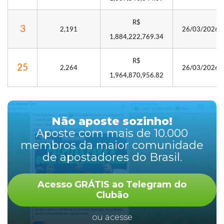
R$
3
2,191
26/03/2026
1,884,222,769.34
R$
25
2,264
26/03/2026
1,964,870,956.82
Não aposte sozinho!
Aposte com mais de 10.000
membros da maior comunidade
de apostadores do Brasil.
Acesso GRÁTIS ao Telegram do
Clubão
ou acesse