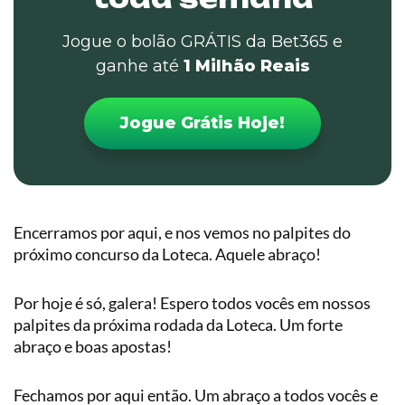
Jogue o bolão
GRÁTIS
da Bet365 e
ganhe até
1 Milhão Reais
Jogue Grátis Hoje!
Encerramos por aqui, e nos vemos no palpites do
próximo concurso da Loteca. Aquele abraço!
Por hoje é só, galera! Espero todos vocês em nossos
palpites da próxima rodada da Loteca. Um forte
abraço e boas apostas!
Fechamos por aqui então. Um abraço a todos vocês e