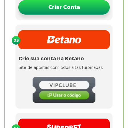
Criar Conta
03
Crie sua conta na Betano
Site de apostas com odds altas turbinadas