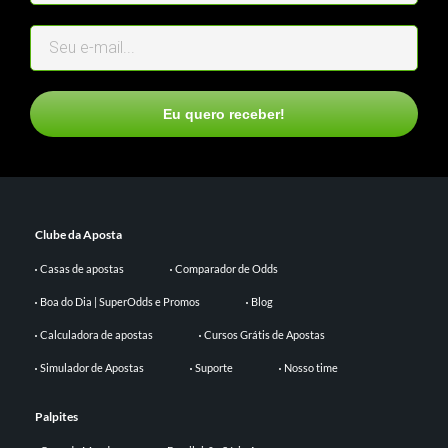
Eu quero receber!
Clube da Aposta
Casas de apostas
Comparador de Odds
Boa do Dia | SuperOdds e Promos
Blog
Calculadora de apostas
Cursos Grátis de Apostas
Simulador de Apostas
Suporte
Nosso time
Palpites