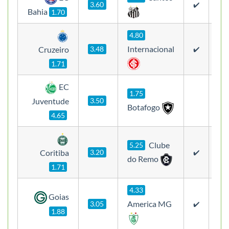
3.60
✔️
Bahia
1.70
4.80
Internacional
Cruzeiro
3.48
✔️
1.71
EC
1.75
Juventude
3.50
Botafogo
4.65
Clube
5.25
Coritiba
3.20
✔️
do Remo
1.71
4.33
Goias
America MG
3.05
✔️
1.88