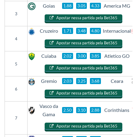
Goias
America MG
1.88
3.05
4.33
3
Apostar nessa partida pela Bet365
Cruzeiro
Internacional
1.71
3.48
4.80
4
Apostar nessa partida pela Bet365
Cuiaba
Atletico GO
2.02
3.00
3.85
5
Apostar nessa partida pela Bet365
Gremio
Ceara
2.03
3.25
3.68
6
Apostar nessa partida pela Bet365
Vasco da
Corinthians
2.50
3.10
2.88
Gama
7
Apostar nessa partida pela Bet365