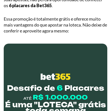
os
6 placares da Bet365
.
Essa promoção é totalmente grátis e oferece muito
mais vantagens do que apostar na loteca. Não deixe de
conferir e aproveite agora mesmo:
Desafio de
6
Placares
R$ 1.000.000
ATÉ
É uma "LOTECA" grátis
toda semana