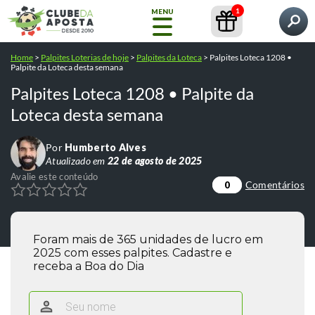
1
MENU
Pesquisar por
Você está lendo:
Palpites Loteca 1208 • Palpite da
Home
>
Palpites Loterias de hoje
>
Palpites da Loteca
>
Palpites Loteca 1208 •
Home
Loteca desta semana
Palpite da Loteca desta semana
Palpites
Conteúdos
Casas de Apostas
Avalie este conteúdo
Comentários
0
Palpites Loteca 1208 • Palpite da
NOVO
Copa
Loteca desta semana
do
Mundo
Por
Humberto Alves
Atualizado em
22 de agosto de 2025
Avalie este conteúdo
Casas
Comentários
0
de
Apostas
Foram mais de 365 unidades de lucro em
Bônus
Pesquisas populares:
/
como apostar na bet365
como fazer o
Conteúdos
2025 com esses palpites. Cadastre e
e
/
/
cadastro na bet365
betfair como funciona
telegram tips
receba a Boa do Dia
Promoções
/
/
melhores casas de apostas
cursos
GRÁTIS
Guia
Ferramentas
Bet365
Completo