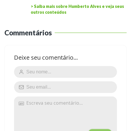
> Saiba mais sobre Humberto Alves e veja seus
outros conteúdos
Commentários
Deixe seu comentário...