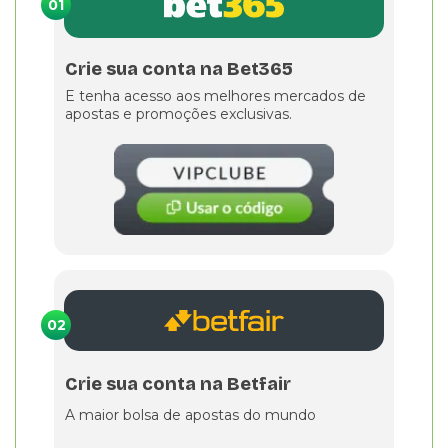
01
Crie sua conta na Bet365
E tenha acesso aos melhores mercados de
apostas e promoções exclusivas.
02
Crie sua conta na Betfair
A maior bolsa de apostas do mundo