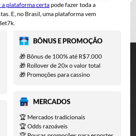
 a plataforma certa
pode fazer toda a
tas. E, no Brasil, uma plataforma vem
Bet7k.
BÔNUS E PROMOÇÃO
🎁 Bônus de 100% até R$7.000
🎁 Rollover de 20x o valor total
🎁 Promoções para cassino
MERCADOS
🏆 Mercados tradicionais
🏆 Odds razoáveis
🏆 Poucas promoções para esportes