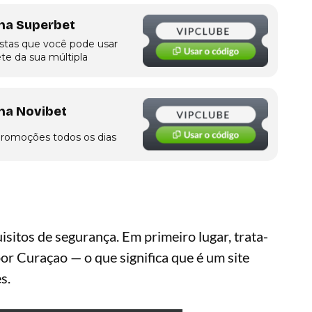
 na Superbet
ostas que você pode usar
te da sua múltipla
 na Novibet
promoções todos os dias
sitos de segurança. Em primeiro lugar, trata-
r Curaçao — o que significa que é um site
s.