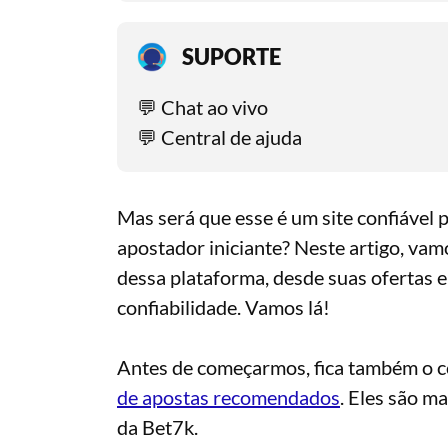
SUPORTE
💬 Chat ao vivo
💬 Central de ajuda
Mas será que esse é um site confiável
apostador iniciante? Neste artigo, va
dessa plataforma, desde suas ofertas e
confiabilidade. Vamos lá!
Antes de começarmos, fica também o co
de apostas recomendados
. Eles são m
da Bet7k.