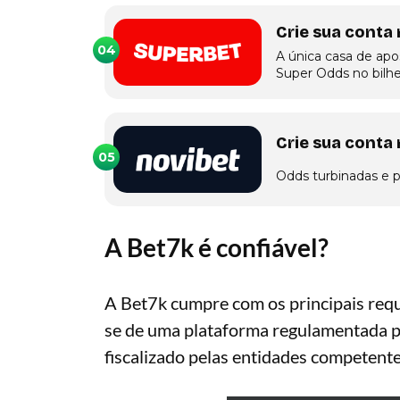
Crie sua conta
04
A única casa de ap
Super Odds no bilhe
Crie sua conta
05
Odds turbinadas e 
A Bet7k é confiável?
A Bet7k cumpre com os principais requi
se de uma plataforma regulamentada po
fiscalizado pelas entidades competente