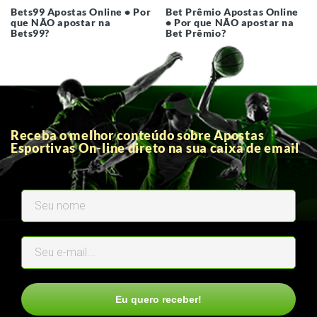
Bets99 Apostas Online • Por
Bet Prêmio Apostas Online
que NÃO apostar na
• Por que NÃO apostar na
Bets99?
Bet Prêmio?
Receba o melhor conteúdo sobre Apostas
Esportivas On-line direto na sua caixa de email
Eu quero receber!