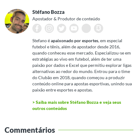
Stéfano Bozza
Apostador & Produtor de conteúdo
Stefano é
apaixonado por esportes
, em especial
futebol e tênis, além de apostador desde 2016,
quando conheceu esse mercado. Especializou-se em
estratégias ao vivo em futebol, além de ter uma
paixão por dados e Excel que permitiu explorar ligas
alternativas ao redor do mundo. Entrou para o time
do Clubão em 2018, quando começou a produzir
conteúdo online para apostas esportivas, unindo sua
paixão entre esportes e apostas.
> Saiba mais sobre Stéfano Bozza e veja seus
outros conteúdos
Commentários