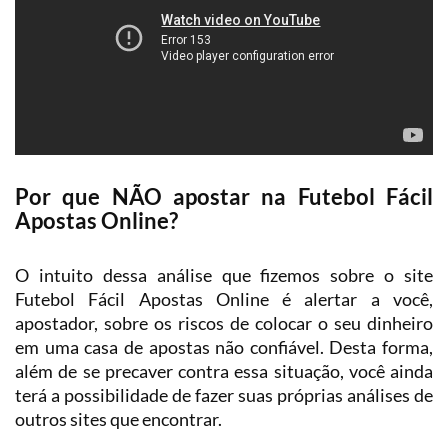
de
Trading
Brasil
Apostas
Esportivo
Esportivas
Internacionais
Entrevistas
Quiz:
Seleções
Descubra
Outras
o
categorias
Chances de
seu
título e
perfil
rebaixamento
de
apostador
Por que NÃO apostar na Futebol Fácil
Apostas Online?
Validador
Estatístico
de
O intuito dessa análise que fizemos sobre o site
E-
Estratégias
Futebol Fácil Apostas Online é alertar a você,
sports
apostador, sobre os riscos de colocar o seu dinheiro
Basquete
em uma casa de apostas não confiável. Desta forma,
além de se precaver contra essa situação, você ainda
Tênis
terá a possibilidade de fazer suas próprias análises de
Planilha
Vôlei
outros sites que encontrar.
Gestão
de