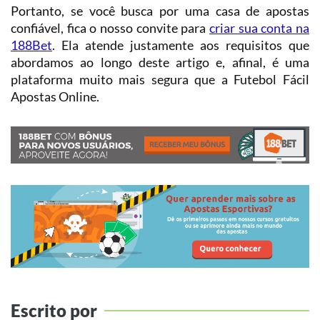
Portanto, se você busca por uma casa de apostas
confiável, fica o nosso convite para
criar sua conta na
188Bet
. Ela atende justamente aos requisitos que
abordamos ao longo deste artigo e, afinal, é uma
plataforma muito mais segura que a Futebol Fácil
Apostas Online.
Escrito por