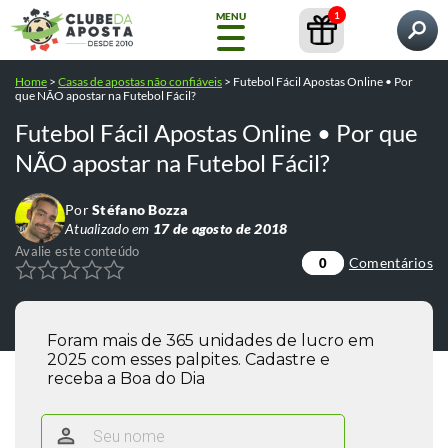
1
MENU
Pesquisar por
Você está lendo:
Futebol Fácil Apostas Online • Por que
Home
>
Casas de apostas não confiáveis
>
Futebol Fácil Apostas Online • Por
Home
NÃO apostar na Futebol Fácil?
que NÃO apostar na Futebol Fácil?
Palpites
Conteúdos
Casas de Apostas
Avalie este conteúdo
Comentários
0
Futebol Fácil Apostas Online • Por que
NOVO
Copa
NÃO apostar na Futebol Fácil?
do
Mundo
Por
Stéfano Bozza
Atualizado em
17 de agosto de 2018
Avalie este conteúdo
Comentários
0
Casas
de
Apostas
Foram mais de 365 unidades de lucro em
Pesquisas populares:
/
como apostar na bet365
como fazer o
2025 com esses palpites. Cadastre e
Bônus
/
/
cadastro na bet365
betfair como funciona
telegram tips
receba a Boa do Dia
e
/
/
melhores casas de apostas
cursos
Conteúdos
Promoções
Guia