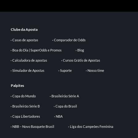
Clube da Aposta
Casas de apostas
Comparador de Odds
Boa do Dia | SuperOdds e Promos
Blog
Calculadora de apostas
Cursos Grátis de Apostas
Simulador de Apostas
Suporte
Nosso time
Palpites
Copa do Mundo
Brasileirão Série A
Brasileirão Série B
Copa do Brasil
Copa Libertadores
NBA
NBB – Novo Basquete Brasil
Liga dos Campeões Feminina