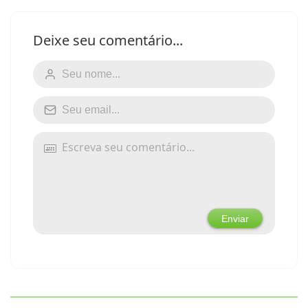
Deixe seu comentário...