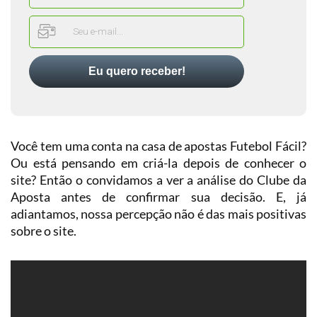
Completo
Bet365
GRÁTIS
para
Ferramentas
a
de
Betfair
Fase
Apostas
de
Eu quero receber!
Betano
Grupos
Últimas
do
Palpites
Blog
Palpites
Copa
do
Promoções
Boa
Você tem uma conta na casa de apostas Futebol Fácil?
Mundo
do
Superbet
do
2026
Dia
Ou está pensando em criá-la depois de conhecer o
Dia
site? Então o convidamos a ver a análise do Clube da
Novibet
|
Comparador
Apostas
munidade
Aposta antes de confirmar sua decisão. E, já
SuperOdds
de
Esportivas
Bilhete
KTO
e
adiantamos, nossa percepção não é das mais positivas
Odds
Pronto
Promos
sobre o site.
Como
para
Sportingbet
apostar?
Hoje
Calculadora
Ver
de
Estratégias
Palpites
todas
Apostas
de
de
Apostas
hoje
Cursos