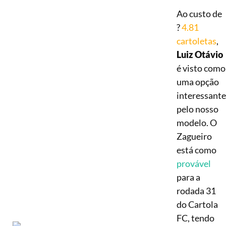
Ao custo de
?
4.81
cartoletas
,
Luiz Otávio
é visto como
uma opção
interessante
pelo nosso
modelo. O
Zagueiro
está como
provável
para a
rodada 31
do Cartola
FC, tendo