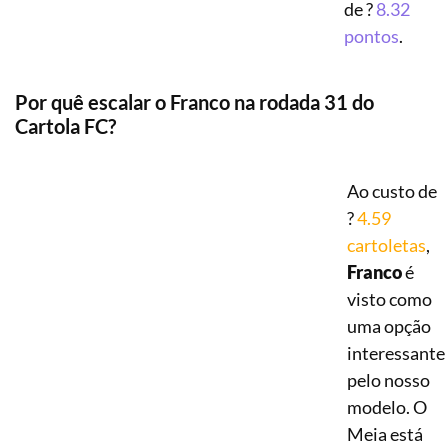
de ?
8.32
pontos
.
Por quê escalar o Franco na rodada 31 do
Cartola FC?
Ao custo de
?
4.59
cartoletas
,
Franco
é
visto como
uma opção
interessante
pelo nosso
modelo. O
Meia está