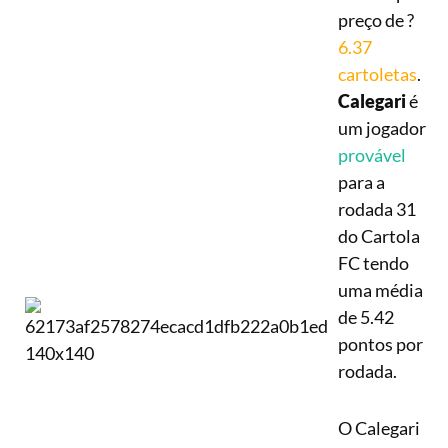
preço de ?
6.37
cartoletas
.
Calegari
é
um jogador
provável
para a
rodada 31
do Cartola
FC tendo
uma média
de 5.42
pontos por
rodada.
O Calegari