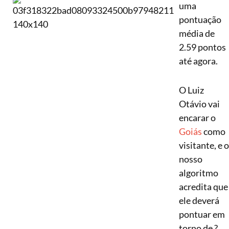
uma
pontuação
média de
2.59 pontos
até agora.
O Luiz
Otávio vai
encarar o
Goiás
como
visitante, e o
nosso
algoritmo
acredita que
ele deverá
pontuar em
torno de ?