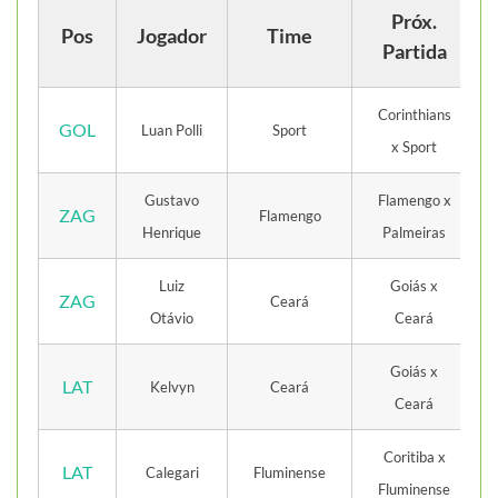
Próx.
Pos
Jogador
Time
Partida
Corinthians
GOL
Luan Polli
Sport
x Sport
Gustavo
Flamengo x
ZAG
Flamengo
Henrique
Palmeiras
Luiz
Goiás x
ZAG
Ceará
Otávio
Ceará
Goiás x
LAT
Kelvyn
Ceará
Ceará
Coritiba x
LAT
Calegari
Fluminense
Fluminense