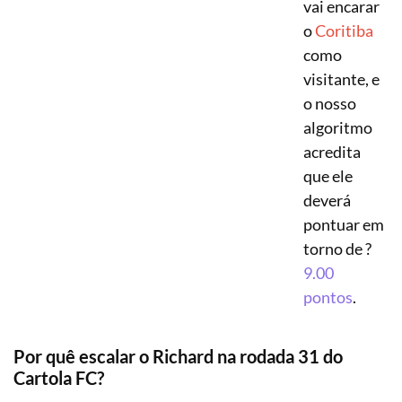
vai encarar
o
Coritiba
como
visitante, e
o nosso
algoritmo
acredita
que ele
deverá
pontuar em
torno de ?
9.00
pontos
.
Por quê escalar o Richard na rodada 31 do
Cartola FC?