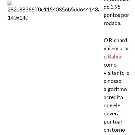
de 1.95
pontos por
rodada.
O Richard
vai encarar
o
Bahia
como
visitante, e
o nosso
algoritmo
acredita
que ele
deverá
pontuar
em torno