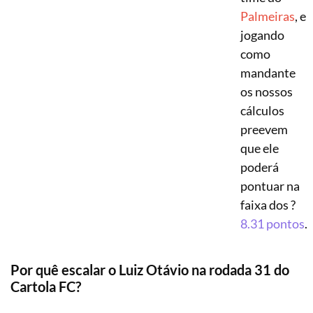
Palmeiras
, e
jogando
como
mandante
os nossos
cálculos
preevem
que ele
poderá
pontuar na
faixa dos ?
8.31 pontos
.
Por quê escalar o Luiz Otávio na rodada 31 do
Cartola FC?