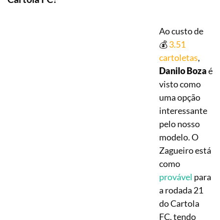
Ao custo de
💰
3.51
cartoletas
,
Danilo Boza
é
visto como
uma opção
interessante
pelo nosso
modelo. O
Zagueiro está
como
provável
para
a rodada 21
do Cartola
FC, tendo