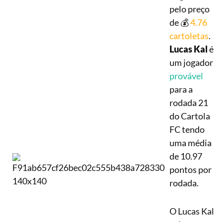
pelo preço
de 💰
4.76
cartoletas
.
Lucas Kal
é
um jogador
provável
para a
rodada 21
do Cartola
FC tendo
uma média
de 10.97
pontos por
rodada.
O Lucas Kal