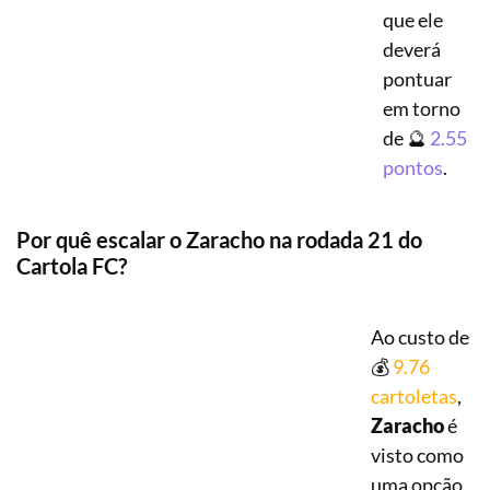
que ele
deverá
pontuar
em torno
de 🔮
2.55
pontos
.
Por quê escalar o Zaracho na rodada 21 do
Cartola FC?
Ao custo de
💰
9.76
cartoletas
,
Zaracho
é
visto como
uma opção