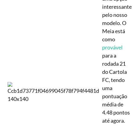
interessante
pelo nosso
modelo. O
Meia está
como
provável
para a
rodada 21
do Cartola
FC, tendo
uma
pontuação
média de
4.48 pontos
até agora.