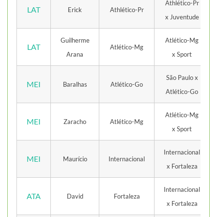
Athlético-Pr
LAT
Erick
Athlético-Pr
x Juventude
Guilherme
Atlético-Mg
LAT
Atlético-Mg
Arana
x Sport
São Paulo x
MEI
Baralhas
Atlético-Go
Atlético-Go
Atlético-Mg
MEI
Zaracho
Atlético-Mg
x Sport
Internacional
MEI
Maurício
Internacional
x Fortaleza
Internacional
ATA
David
Fortaleza
x Fortaleza