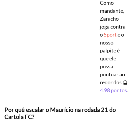
Como
mandante,
Zaracho
joga contra
o
Sport
e o
nosso
palpite é
que ele
possa
pontuar ao
redor dos 🔮
4.98 pontos
.
Por quê escalar o Maurício na rodada 21 do
Cartola FC?