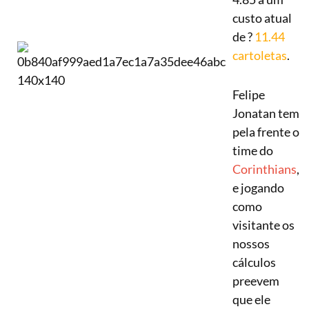
custo atual
de ?
11.44
cartoletas
.
Felipe
Jonatan tem
pela frente o
time do
Corinthians
,
e jogando
como
visitante os
nossos
cálculos
preevem
que ele