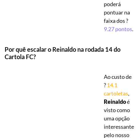
poderá
pontuar na
faixa dos ?
9.27 pontos
.
Por quê escalar o Reinaldo na rodada 14 do
Cartola FC?
Ao custo de
?
14.1
cartoletas
,
Reinaldo
é
visto como
uma opção
interessante
pelo nosso