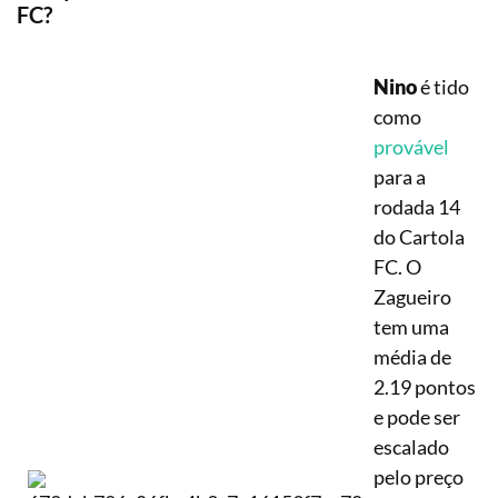
FC?
Nino
é tido
como
provável
para a
rodada 14
do Cartola
FC. O
Zagueiro
tem uma
média de
2.19 pontos
e pode ser
escalado
pelo preço