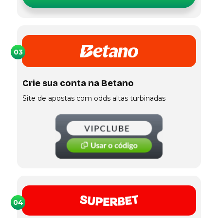
03
Crie sua conta na Betano
Site de apostas com odds altas turbinadas
04