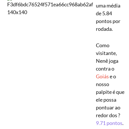
uma média
de 5.84
pontos por
rodada.
Como
visitante,
Nenê joga
contra o
Goiás
e o
nosso
palpite é que
ele possa
pontuar ao
redor dos ?
9.71 pontos
.