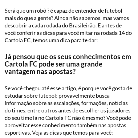
de
Trading
Brasil
Apostas
Esportivo
Será que um robô ? é capaz de entender de futebol
Esportivas
Internacionais
mais do que a gente? Ainda não sabemos, mas vamos
Entrevistas
Quiz:
descobrir a cada rodada do Brasileirão. E antes de
Seleções
Descubra
você conferir as dicas para você mitar na rodada 14 do
Outras
o
categorias
Cartola FC, temos uma dica para te dar:
Chances de
seu
título e
perfil
rebaixamento
de
Já pensou que os seus conhecimentos em
apostador
Cartola FC pode ser uma grande
vantagem nas apostas?
Validador
Estatístico
de
E-
Se você chegou até esse artigo, é porque você gosta de
Estratégias
sports
estudar sobre futebol: provavelmente busca
informação sobre as escalações, formações, notícias
Basquete
do times, entre outros antes de escolher os jogadores
Tênis
do seu time lá no Cartola FC não é mesmo? Você pode
Planilha
aproveitar esse conhecimento também nas apostas
Vôlei
Gestão
esportivas. Veja as dicas que temos para você:
de