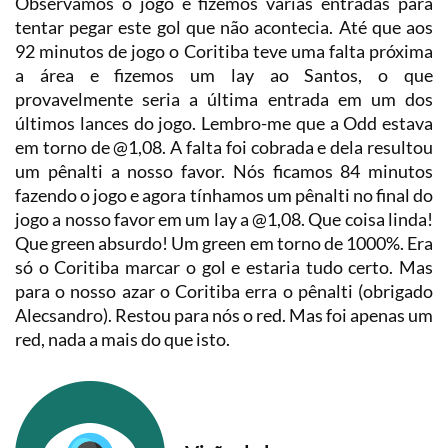
Observamos o jogo e fizemos várias entradas para
tentar pegar este gol que não acontecia. Até que aos
92 minutos de jogo o Coritiba teve uma falta próxima
a área e fizemos um lay ao Santos, o que
provavelmente seria a última entrada em um dos
últimos lances do jogo. Lembro-me que a Odd estava
em torno de @1,08. A falta foi cobrada e dela resultou
um pênalti a nosso favor. Nós ficamos 84 minutos
fazendo o jogo e agora tínhamos um pênalti no final do
jogo a nosso favor em um lay a @1,08. Que coisa linda!
Que green absurdo! Um green em torno de 1000%. Era
só o Coritiba marcar o gol e estaria tudo certo. Mas
para o nosso azar o Coritiba erra o pênalti (obrigado
Alecsandro). Restou para nós o red. Mas foi apenas um
red, nada a mais do que isto.