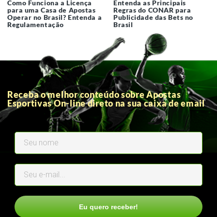
Como Funciona a Licença
Entenda as Principais
para uma Casa de Apostas
Regras do CONAR para
Operar no Brasil? Entenda a
Publicidade das Bets no
Regulamentação
Brasil
Receba o melhor conteúdo sobre Apostas
Esportivas On-line direto na sua caixa de email
Eu quero receber!