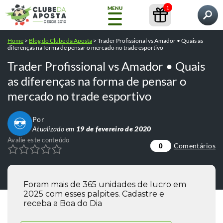
1
MENU
Pesquisar por
Você está lendo:
Trader Profissional vs Amador • Quais
Home
>
Blog do Clube da Aposta
>
Trader Profissional vs Amador • Quais as
Home
as diferenças na forma de pensar o mercado no trade
diferenças na forma de pensar o mercado no trade esportivo
Palpites
Conteúdos
Casas de Apostas
esportivo
Trader Profissional vs Amador • Quais
Avalie este conteúdo
NOVO
Comentários
0
Copa
as diferenças na forma de pensar o
do
Mundo
mercado no trade esportivo
Por
Atualizado em
19 de fevereiro de 2020
Casas
Avalie este conteúdo
de
Comentários
0
Apostas
Pesquisas populares:
/
como apostar na bet365
como fazer o
Bônus
/
/
cadastro na bet365
Foram mais de 365 unidades de lucro em
betfair como funciona
telegram tips
e
/
2025 com esses palpites. Cadastre e
/
melhores casas de apostas
cursos
Conteúdos
Promoções
receba a Boa do Dia
Guia