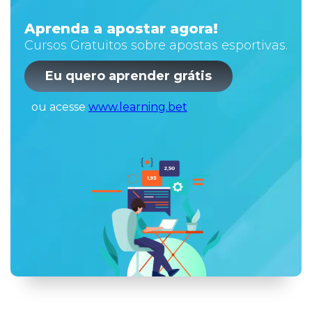
Aprenda a apostar agora!
Cursos Gratuitos sobre apostas esportivas.
Eu quero aprender grátis
ou acesse
www.learning.bet