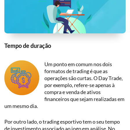
Tempo de duração
Um ponto em comum nos dois
formatos de trading é que as
operações são curtas. O Day Trade,
por exemplo, refere-se apenas à
compra e venda de ativos
financeiros que sejam realizadas em
um mesmo dia.
Por outro lado, o trading esportivo tem o seu tempo
de investimento associado ao jogo em análise. No