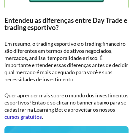
Entendeu as diferenças entre Day Trade e
trading esportivo?
Em resumo, o trading esportivo e o trading financeiro
são diferentes em termos de ativos negociados,
mercados, análise, temporalidade e risco. É
importante entender essas diferenças antes de decidir
qual mercado é mais adequado para você e suas
necessidades de investimento.
Quer aprender mais sobre o mundo dos investimentos
esportivos? Então é só clicar no banner abaixo para se
cadastrar na Learning Bet e aproveitar os nossos
cursos gratuitos
.