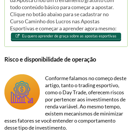
todo conteúdo básico para começar a apostar.
Clique no botão abaixo para se cadastrar no
Curso Caminho dos Lucros nas Apostas
Esportivas e começar a aprender agora mesmo:
Eu quero aprender de graça sobre as apostas esportivas
Risco e disponibilidade de operação
Conforme falamos no começo deste
artigo, tanto o trading esportivo,
como o Day Trade, oferecem riscos
por pertencer aos investimentos de
renda variável. Ao mesmo tempo,
existem mecanismos de minimizar
esses fatores se você entender o comportamento
desse tipo de investimento.