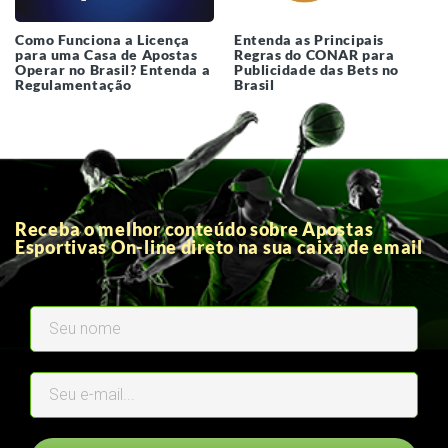
Como Funciona a Licença
Entenda as Principais
para uma Casa de Apostas
Regras do CONAR para
Operar no Brasil? Entenda a
Publicidade das Bets no
Regulamentação
Brasil
Receba o melhor conteúdo sobre Apostas
Esportivas On-line direto na sua caixa de email