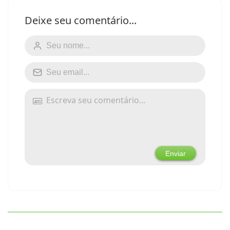
Deixe seu comentário...