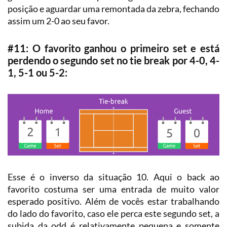
posição e aguardar uma remontada da zebra, fechando
assim um 2-0 ao seu favor.
#11: O favorito ganhou o primeiro set e está
perdendo o segundo set no tie break por 4-0, 4-
1, 5-1 ou 5-2:
Esse é o inverso da situação 10. Aqui o back ao
favorito costuma ser uma entrada de muito valor
esperado positivo. Além de vocês estar trabalhando
do lado do favorito, caso ele perca este segundo set, a
subida da odd é relativamente pequena e somente