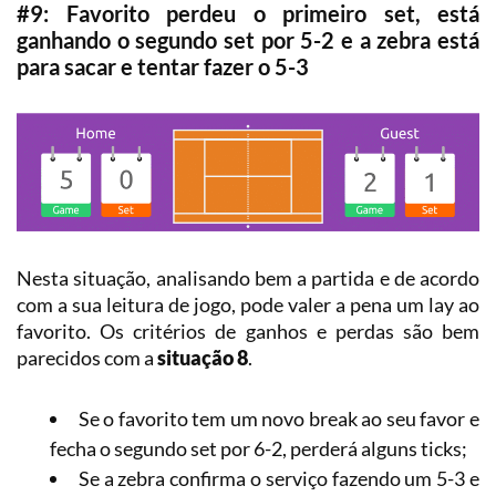
#9: Favorito perdeu o primeiro set, está
ganhando o segundo set por 5-2 e a zebra está
para sacar e tentar fazer o 5-3
Nesta situação, analisando bem a partida e de acordo
com a sua leitura de jogo, pode valer a pena um lay ao
favorito. Os critérios de ganhos e perdas são bem
parecidos com a
situação 8
.
Se o favorito tem um novo break ao seu favor e
fecha o segundo set por 6-2, perderá alguns ticks;
Se a zebra confirma o serviço fazendo um 5-3 e