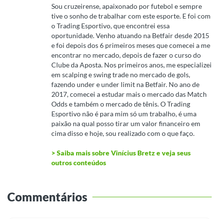
Sou cruzeirense, apaixonado por futebol e sempre
tive o sonho de trabalhar com este esporte. E foi com
o Trading Esportivo, que encontrei essa
oportunidade. Venho atuando na Betfair desde 2015
e foi depois dos 6 primeiros meses que comecei a me
encontrar no mercado, depois de fazer o curso do
Clube da Aposta. Nos primeiros anos, me especializei
em scalping e swing trade no mercado de gols,
fazendo under e under limit na Betfair. No ano de
2017, comecei a estudar mais o mercado das Match
Odds e também o mercado de tênis. O Trading
Esportivo não é para mim só um trabalho, é uma
paixão na qual posso tirar um valor financeiro em
cima disso e hoje, sou realizado com o que faço.
> Saiba mais sobre Vinícius Bretz e veja seus
outros conteúdos
Commentários