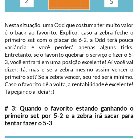
Nesta situação, uma Odd que costuma ter muito valor
é
o back ao favorito. Explico: caso a zebra feche o
primeiro set com o placar de 6-2, a Odd terá pouca
variância e você perderá apenas alguns ticks.
Entretanto, se o favorito quebrar o serviço e fizer o 5-
3, você entrará em uma posição excelente! Aí você vai
dizer: tá, mas e se a zebra mesmo assim vencer o
primeiro set? Se a zebra vencer, seu red será mínimo.
Caso o favorito dê a volta, a rentabilidade é excelente!
Tá pegando a ideia? ;)
# 3: Quando o favorito estando ganhando o
primeiro set por 5-2 e a zebra irá sacar para
tentar fazer o 5-3