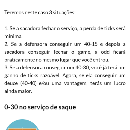
Teremos neste caso 3 situações:
Se a sacadora fechar o serviço, a perda de ticks será
mínima.
Se a defensora conseguir um 40-15 e depois a
sacadora conseguir fechar o game, a odd ficará
praticamente no mesmo lugar que você entrou.
Se a defensora conseguir um 40-30, você já terá um
ganho de ticks razoável. Agora, se ela conseguir um
deuce (40-40) e/ou uma vantagem, terás um lucro
ainda maior.
0-30 no serviço de saque