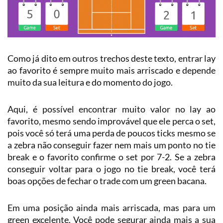
Como já dito em outros trechos deste texto, entrar lay
ao favorito é sempre muito mais arriscado e depende
muito da sua leitura e do momento do jogo.
Aqui, é possível encontrar muito valor no lay ao
favorito, mesmo sendo improvável que ele perca o set,
pois você só terá uma perda de poucos ticks mesmo se
a zebra não conseguir fazer nem mais um ponto no tie
break e o favorito confirme o set por 7-2. Se a zebra
conseguir voltar para o jogo no tie break, você terá
boas opções de fechar o trade com um green bacana.
Em uma posição ainda mais arriscada, mas para um
green excelente. Você pode segurar ainda mais a sua