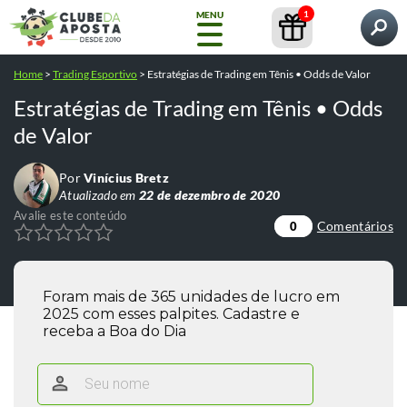
1
MENU
Pesquisar por
Você está lendo:
Estratégias de Trading em Tênis • Odds
Home
>
Trading Esportivo
>
Estratégias de Trading em Tênis • Odds de Valor
Home
de Valor
Palpites
Conteúdos
Casas de Apostas
Avalie este conteúdo
Estratégias de Trading em Tênis • Odds
Comentários
0
NOVO
de Valor
Copa
do
Mundo
Por
Vinícius Bretz
Atualizado em
22 de dezembro de 2020
Avalie este conteúdo
Comentários
0
Casas
de
Apostas
Foram mais de 365 unidades de lucro em
2025 com esses palpites. Cadastre e
Pesquisas populares:
/
como apostar na bet365
como fazer o
receba a Boa do Dia
Bônus
/
/
cadastro na bet365
betfair como funciona
telegram tips
e
/
/
melhores casas de apostas
cursos
Conteúdos
Promoções
Guia