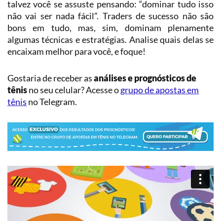
de
talvez você se assuste pensando: “dominar tudo isso
Trading
Brasil
Apostas
não vai ser nada fácil”. Traders de sucesso não são
Esportivo
Esportivas
Internacionais
bons em tudo, mas, sim, dominam plenamente
Entrevistas
algumas técnicas e estratégias. Analise quais delas se
Quiz:
Seleções
Descubra
encaixam melhor para você, e foque!
Outras
o
categorias
Chances de
seu
título e
perfil
Gostaria de receber as
análises e prognósticos de
rebaixamento
de
tênis
no seu celular? Acesse o
grupo de apostas em
apostador
tênis
no Telegram.
Validador
Estatístico
de
E-
Estratégias
sports
Basquete
Tênis
Planilha
Vôlei
Gestão
de