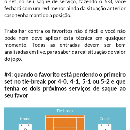
o set no seu saque de serviço, fazendo o 6-3, você
fechará com um red menor ainda da situação anterior
caso tenha mantido a posição.
Trabalhar contra os favoritos não é fácil e você não
pode nem deve aplicar esta técnica em qualquer
momento. Todas as entradas devem ser bem
analisadas em live, para saber da real situação de valor
do jogo.
#4: quando o favorito está perdendo o primeiro
set no tie-break por 4-0, 4-1, 5-1 ou 5-2 e que
tenha os dois próximos serviços de saque ao
seu favor