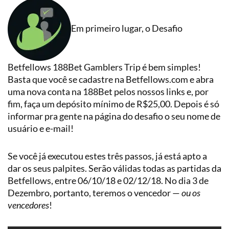
Em primeiro lugar, o Desafio
Betfellows 188Bet Gamblers Trip é bem simples!
Basta que você se cadastre na Betfellows.com e abra
uma nova conta na 188Bet pelos nossos links e, por
fim, faça um depósito mínimo de R$25,00. Depois é só
informar pra gente na página do desafio o seu nome de
usuário e e-mail!
Se você já executou estes três passos, já está apto a
dar os seus palpites. Serão válidas todas as partidas da
Betfellows, entre 06/10/18 e 02/12/18. No dia 3 de
Dezembro, portanto, teremos o vencedor —
ou os
vencedores
!