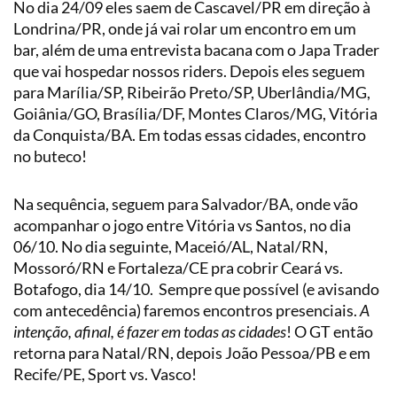
No dia 24/09 eles saem de Cascavel/PR em direção à
Londrina/PR, onde já vai rolar um encontro em um
bar, além de uma entrevista bacana com o Japa Trader
que vai hospedar nossos riders. Depois eles seguem
para Marília/SP, Ribeirão Preto/SP, Uberlândia/MG,
Goiânia/GO, Brasília/DF, Montes Claros/MG, Vitória
da Conquista/BA. Em todas essas cidades, encontro
no buteco!
Na sequência, seguem para Salvador/BA, onde vão
acompanhar o jogo entre Vitória vs Santos, no dia
06/10. No dia seguinte, Maceió/AL, Natal/RN,
Mossoró/RN e Fortaleza/CE pra cobrir Ceará vs.
Botafogo, dia 14/10. Sempre que possível (e avisando
com antecedência) faremos encontros presenciais.
A
intenção, afinal, é fazer em todas as cidades
! O GT então
retorna para Natal/RN, depois João Pessoa/PB e em
Recife/PE, Sport vs. Vasco!