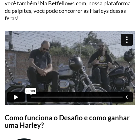
você também! Na Betfellows.com, nossa plataforma
Futebol
Banca
Americano
de palpites, você pode concorrer às Harleys dessas
Planilha
feras!
Loterias
de
Precificação
Simulador
de
Apostas
Como funciona o Desafio e como ganhar
uma Harley?