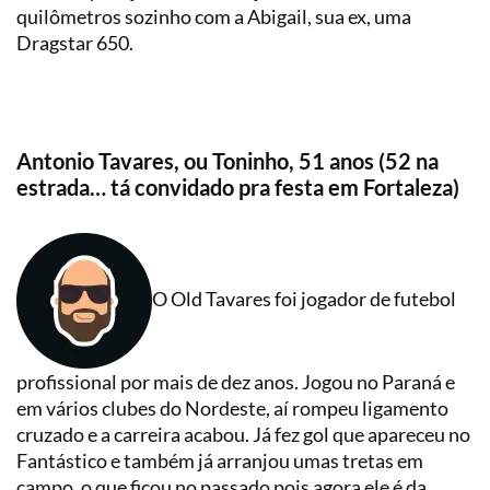
quilômetros sozinho com a Abigail, sua ex, uma
Dragstar 650.
Antonio Tavares, ou Toninho, 51 anos (52 na
estrada… tá convidado pra festa em Fortaleza)
O Old Tavares foi jogador de futebol
profissional por mais de dez anos. Jogou no Paraná e
em vários clubes do Nordeste, aí rompeu ligamento
cruzado e a carreira acabou. Já fez gol que apareceu no
Fantástico e também já arranjou umas tretas em
campo, o que ficou no passado pois agora ele é da