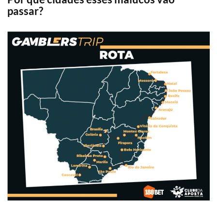
passar?