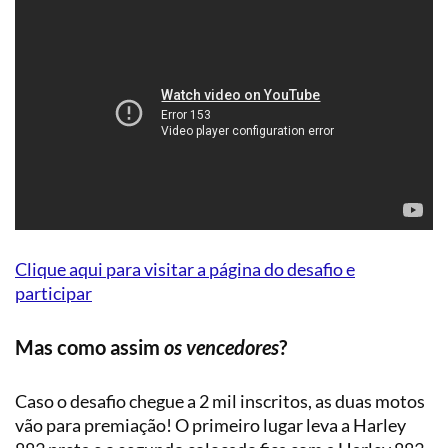
Clique aqui para visitar a página do desafio e
participar
Mas como assim
os vencedores
?
Caso o desafio chegue a 2 mil inscritos, as duas motos
vão para premiação! O primeiro lugar leva a Harley