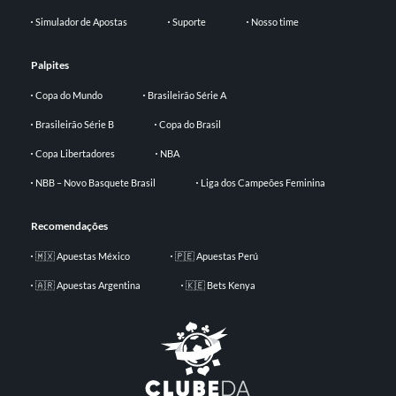
Simulador de Apostas
Suporte
Nosso time
Palpites
Copa do Mundo
Brasileirão Série A
Brasileirão Série B
Copa do Brasil
Copa Libertadores
NBA
NBB – Novo Basquete Brasil
Liga dos Campeões Feminina
Recomendações
🇲🇽 Apuestas México
🇵🇪 Apuestas Perú
🇦🇷 Apuestas Argentina
🇰🇪 Bets Kenya