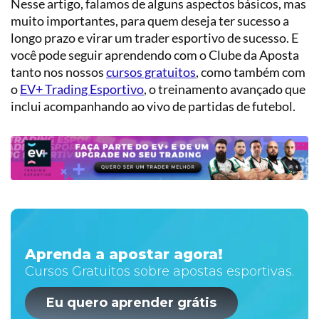
Nesse artigo, falamos de alguns aspectos básicos, mas
muito importantes, para quem deseja ter sucesso a
longo prazo e virar um trader esportivo de sucesso. E
você pode seguir aprendendo com o Clube da Aposta
tanto nos nossos
cursos gratuitos
, como também com
o
EV+ Trading Esportivo
, o treinamento avançado que
inclui acompanhando ao vivo de partidas de futebol.
Aprenda a apostar agora!
Cursos Gratuitos sobre apostas esportivas.
Eu quero aprender grátis