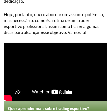
de
dedicação.
Trading
Brasil
Apostas
Esportivo
Esportivas
Internacionais
Hoje, portanto, quero abordar um assunto polêmico,
Entrevistas
Quiz:
mas necessário: como é a rotina de um trader
Seleções
Descubra
esportivo profissional, assim como trazer algumas
Outras
o
categorias
dicas para alcançar esse objetivo. Vamos lá!
Chances de
seu
título e
perfil
rebaixamento
de
apostador
Validador
Estatístico
de
E-
Estratégias
sports
Basquete
Tênis
Planilha
Vôlei
Gestão
Quer aprender mais sobre trading esportivo?
de