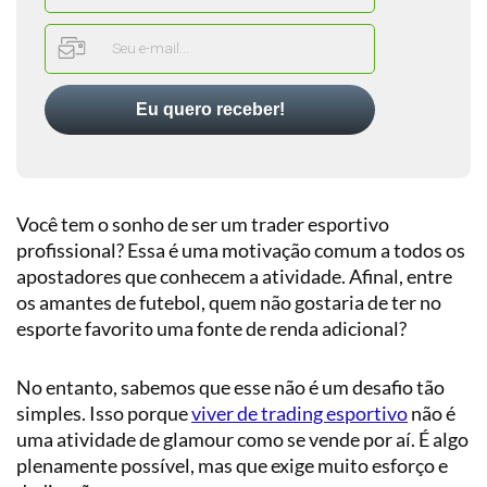
Completo
Bet365
GRÁTIS
para
Ferramentas
a
de
Betfair
Fase
Apostas
de
Eu quero receber!
Betano
Grupos
Últimas
do
Palpites
Blog
Palpites
Copa
do
Promoções
Boa
Você tem o sonho de ser um trader esportivo
Mundo
do
Superbet
do
2026
Dia
profissional? Essa é uma motivação comum a todos os
Dia
apostadores que conhecem a atividade. Afinal, entre
Novibet
|
Comparador
Apostas
munidade
os amantes de futebol, quem não gostaria de ter no
SuperOdds
de
Esportivas
Bilhete
KTO
e
esporte favorito uma fonte de renda adicional?
Odds
Pronto
Promos
Como
para
Sportingbet
apostar?
Hoje
Calculadora
No entanto, sabemos que esse não é um desafio tão
Ver
de
simples. Isso porque
viver de trading esportivo
não é
Estratégias
Palpites
todas
Apostas
de
uma atividade de glamour como se vende por aí. É algo
de
Apostas
hoje
plenamente possível, mas que exige muito esforço e
Cursos