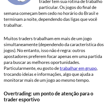
trader tem sua rotina de trabalho
particular. Os jogos do final de
semana começam bem cedo no horário do Brasil e
terminam a noite, dependendo das ligas que você
trabalhar.
Muitos traders trabalham em mais de um jogo
simultaneamente (dependendo da característica dos
jogos). No entanto, isso não é regra: outros
apostadores preferem focar apenas em uma partida
para buscar as melhores oportunidades.
Particularmente, eu gosto de
trabalhar em grupo
,
trocando ideias e informações, algo que ajuda a
monitorar mais de um jogo ao mesmo tempo.
Overtrading: um ponto de atenção para o
trader esportivo