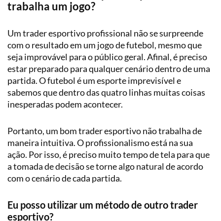
trabalha um jogo?
Um trader esportivo profissional não se surpreende
com o resultado em um jogo de futebol, mesmo que
seja improvável para o público geral. Afinal, é preciso
estar preparado para qualquer cenário dentro de uma
partida. O futebol é um esporte imprevisível e
sabemos que dentro das quatro linhas muitas coisas
inesperadas podem acontecer.
Portanto, um bom trader esportivo não trabalha de
maneira intuitiva. O profissionalismo está na sua
ação. Por isso, é preciso muito tempo de tela para que
a tomada de decisão se torne algo natural de acordo
com o cenário de cada partida.
Eu posso utilizar um método de outro trader
esportivo?