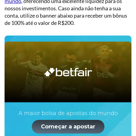
mundo
, oferecendo uma excelente liquidez para os
nossos investimentos. Caso ainda não tenha a sua
conta, utilize o banner abaixo para receber um bônus
de 100% até o valor de R$200.
A maior bolsa de apostas do mundo
Começar a apostar