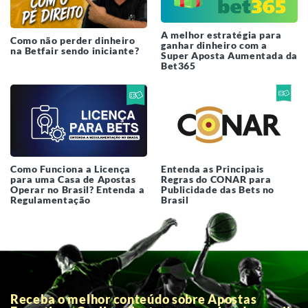
A melhor estratégia para
Como não perder dinheiro
ganhar dinheiro com a
na Betfair sendo iniciante?
Super Aposta Aumentada da
Bet365
Como Funciona a Licença
Entenda as Principais
para uma Casa de Apostas
Regras do CONAR para
Operar no Brasil? Entenda a
Publicidade das Bets no
Regulamentação
Brasil
Receba o melhor conteúdo sobre Apostas