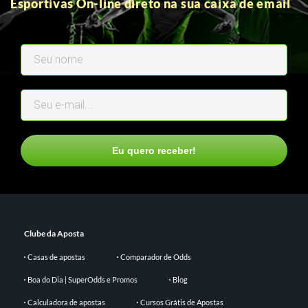
Esportivas On-line direto na sua caixa de email
Eu quero receber!
Clube da Aposta
Casas de apostas
Comparador de Odds
Boa do Dia | SuperOdds e Promos
Blog
Calculadora de apostas
Cursos Grátis de Apostas