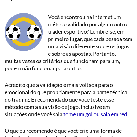
Você encontrou na internet um
método validado por algum outro
trader esportivo? Lembre-se, em
primeiro lugar, que cada pessoa tem
uma visão diferente sobre os jogos
e sobre as apostas. Portanto,
muitas vezes os critérios que funcionam para um,
podem não funcionar para outro.
Acredito que a validação é mais voltada para o
emocional do que propriamente para a parte técnica
do trading. É recomendado que você teste esse
método com a sua visão de jogo, inclusive em
situações onde você saia
tome um gol ou saia em red
.
O que eu recomendo é que você crie uma forma de