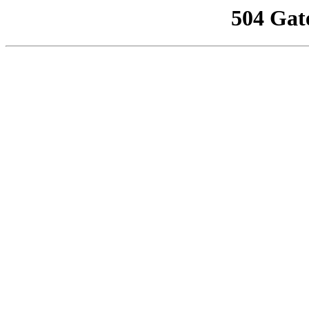
504 Gat