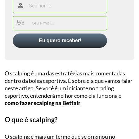
Completo
Bet365
GRÁTIS
para
Ferramentas
a
de
Betfair
Fase
Apostas
de
Betano
Grupos
Últimas
do
Eu quero receber!
Palpites
Blog
Palpites
Copa
do
Promoções
Boa
Mundo
do
Superbet
do
2026
Dia
O scalping é uma das estratégias mais comentadas
Dia
Novibet
|
dentro da bolsa esportiva. É sobre ela que vamos falar
Comparador
Apostas
munidade
SuperOdds
de
neste artigo. Se você é um iniciante no trading
Esportivas
Bilhete
KTO
e
Odds
esportivo, entenderá melhor como ela funciona e
Pronto
Promos
Como
para
como fazer scalping na Betfair
.
Sportingbet
apostar?
Hoje
Calculadora
Ver
de
O que é scalping?
Estratégias
Palpites
todas
Apostas
de
de
Apostas
hoje
Cursos
O scalping é mais um termo que se originou no