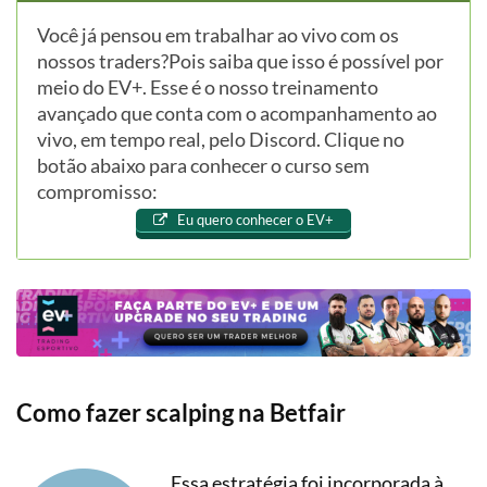
Futebol
Banca
Americano
Você já pensou em trabalhar ao vivo com os
Planilha
nossos traders?Pois saiba que isso é possível por
Loterias
de
meio do EV+. Esse é o nosso treinamento
Precificação
avançado que conta com o acompanhamento ao
Simulador
vivo, em tempo real, pelo Discord. Clique no
de
botão abaixo para conhecer o curso sem
Apostas
compromisso:
Eu quero conhecer o EV+
Como fazer scalping na Betfair
Essa estratégia foi incorporada à