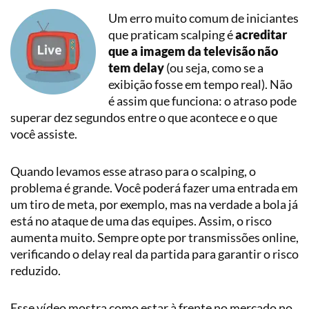
Um erro muito comum de iniciantes
que praticam scalping é
acreditar
que a imagem da televisão não
tem delay
(ou seja, como se a
exibição fosse em tempo real). Não
é assim que funciona: o atraso pode
superar dez segundos entre o que acontece e o que
você assiste.
Quando levamos esse atraso para o scalping, o
problema é grande. Você poderá fazer uma entrada em
um tiro de meta, por exemplo, mas na verdade a bola já
está no ataque de uma das equipes. Assim, o risco
aumenta muito. Sempre opte por transmissões online,
verificando o delay real da partida para garantir o risco
reduzido.
Esse vídeo mostra como estar à frente no mercado no