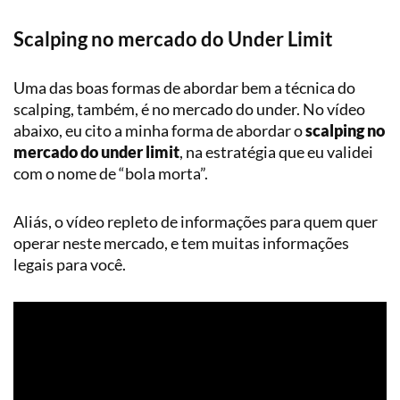
Scalping no mercado do Under Limit
Uma das boas formas de abordar bem a técnica do
scalping, também, é no mercado do under. No vídeo
abaixo, eu cito a minha forma de abordar o
scalping no
mercado do under limit
, na estratégia que eu validei
com o nome de “bola morta”.
Aliás, o vídeo repleto de informações para quem quer
operar neste mercado, e tem muitas informações
legais para você.