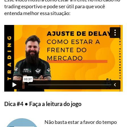
trading esportivo e pode ser útil para que você
entenda melhor essa situação:
Dica #4 • Faça a leitura do jogo
Não basta estar a favor do tempo