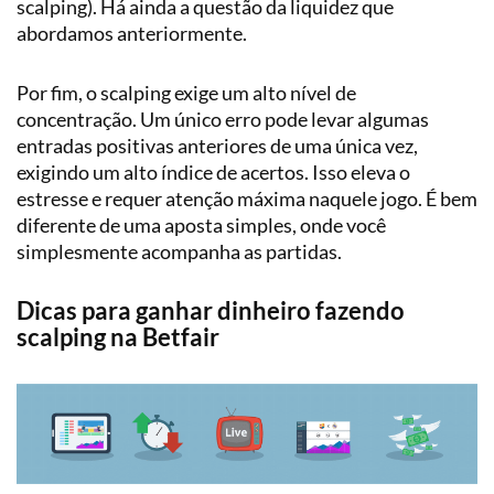
scalping). Há ainda a questão da liquidez que
abordamos anteriormente.
Por fim, o scalping exige um alto nível de
concentração. Um único erro pode levar algumas
entradas positivas anteriores de uma única vez,
exigindo um alto índice de acertos. Isso eleva o
estresse e requer atenção máxima naquele jogo. É bem
diferente de uma aposta simples, onde você
simplesmente acompanha as partidas.
Dicas para ganhar dinheiro fazendo
scalping na Betfair