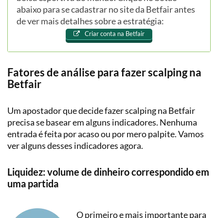
abaixo para se cadastrar no site da Betfair antes
de ver mais detalhes sobre a estratégia:
Criar conta na Betfair
Fatores de análise para fazer scalping na
Betfair
Um apostador que decide fazer scalping na Betfair
precisa se basear em alguns indicadores. Nenhuma
entrada é feita por acaso ou por mero palpite. Vamos
ver alguns desses indicadores agora.
Liquidez: volume de dinheiro correspondido em
uma partida
O primeiro e mais importante para