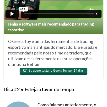
Tenha o software mais recomendado para trading
esportivo
O Geeks Toy é uma das ferramentas de trading
esportivo mais antigas do mercado. Ela é usada e
recomendada pelo nosso time de traders, que
utilizam dessa ferramenta nas suas operações
diárias na Betfair.
Eu quero testar o Geeks Toy por 14 dias
Dica #2 • Esteja a favor do tempo
Como falamos anteriormente, o