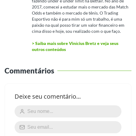
fazendo under e under limit na Betfair. No ano de
2017, comecei a estudar mais o mercado das Match
Odds e também o mercado de tênis. O Trading
Esportivo não é para mim só um trabalho, é uma
paixão na qual posso tirar um valor financeiro em
cima disso e hoje, sou realizado com o que faço.
> Saiba mais sobre Vinícius Bretz e veja seus
outros conteúdos
Commentários
Deixe seu comentário...