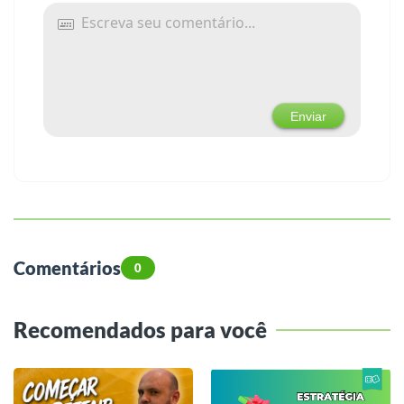
Comentários
0
Recomendados para você