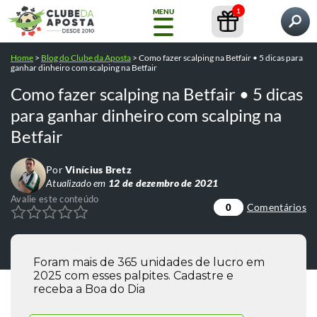
1
MENU
Pesquisar por
Você está lendo:
Como fazer scalping na Betfair • 5 dicas
Home
>
Blog do Clube da Aposta
>
Como fazer scalping na Betfair • 5 dicas para
Home
para ganhar dinheiro com scalping na Betfair
ganhar dinheiro com scalping na Betfair
Palpites
Conteúdos
Casas de Apostas
Avalie este conteúdo
Comentários
0
Como fazer scalping na Betfair • 5 dicas
NOVO
Copa
para ganhar dinheiro com scalping na
do
Mundo
Betfair
Por
Vinícius Bretz
Atualizado em
12 de dezembro de 2021
Casas
Avalie este conteúdo
de
Comentários
0
Apostas
Pesquisas populares:
/
como apostar na bet365
como fazer o
Bônus
/
/
cadastro na bet365
Foram mais de 365 unidades de lucro em
betfair como funciona
telegram tips
e
/
2025 com esses palpites. Cadastre e
/
melhores casas de apostas
cursos
Conteúdos
Promoções
receba a Boa do Dia
Guia