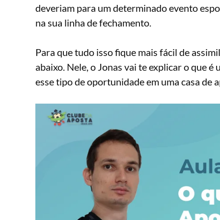
deveriam para um determinado evento esport
na sua linha de fechamento.
Para que tudo isso fique mais fácil de assimil
abaixo. Nele, o Jonas vai te explicar o que é
esse tipo de oportunidade em uma casa de a