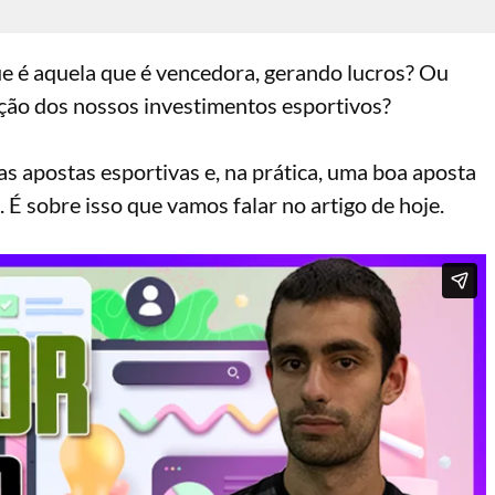
e é aquela que é vencedora, gerando lucros? Ou
iação dos nossos investimentos esportivos?
s apostas esportivas e, na prática, uma boa aposta
. É sobre isso que vamos falar no artigo de hoje.