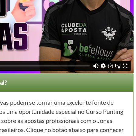
al?
tivas podem se tornar uma excelente fonte de
mos uma oportunidade especial no Curso Punting
sobre as apostas profissionais com o Jonas
sileiros. Clique no botão abaixo para conhecer