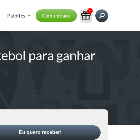
1
Palpites
Comunidade
ostas
Comentários
ie este conteúdo
0
tebol para ganhar
/
/
o na bet365
betfair como funciona
Eu quero receber!