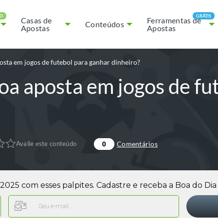
O
GRÁTIS
Casas de
Ferramentas de
Conteúdos
Apostas
Apostas
squisar por
Palpites
Conteúdos
Casas de Ap
m jogos de futebol para ganhar dinheiro?
sta em jogos de futebol para ganhar dinheiro?
Aval
a aposta em jogos de fu
quisas populares:
/
como apostar na bet365
como fazer o cadastr
/
/
egram tips
melhores casas de apostas
cursos
Comentários
Avalie este conteúdo
0
025 com esses palpites. Cadastre e receba a Boa do Dia