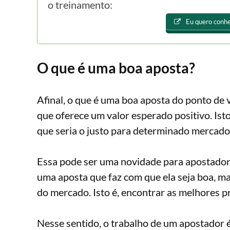
o treinamento:
Eu quero conhe
O que é uma boa aposta?
Afinal, o que é uma boa aposta do ponto de 
que oferece um valor esperado positivo. Is
que seria o justo para determinado mercado
Essa pode ser uma novidade para apostadores
uma aposta que faz com que ela seja boa, ma
do mercado. Isto é, encontrar as melhores pr
Nesse sentido, o trabalho de um apostador 