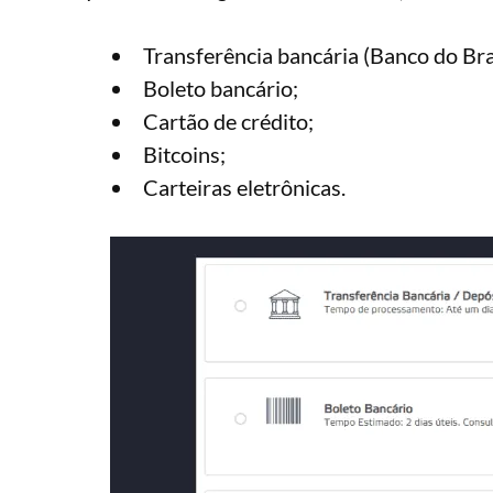
Transferência bancária (Banco do Bras
Boleto bancário;
Cartão de crédito;
Bitcoins;
Carteiras eletrônicas.