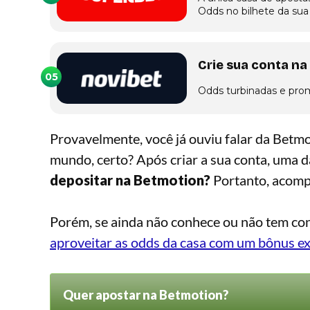
Odds no bilhete da sua
Crie sua conta na
05
Odds turbinadas e pro
Provavelmente, você já ouviu falar da Betm
mundo, certo? Após criar a sua conta, uma 
depositar na Betmotion?
Portanto, acompa
Porém, se ainda não conhece ou não tem co
aproveitar as odds da casa com um bônus ex
Quer apostar na Betmotion?