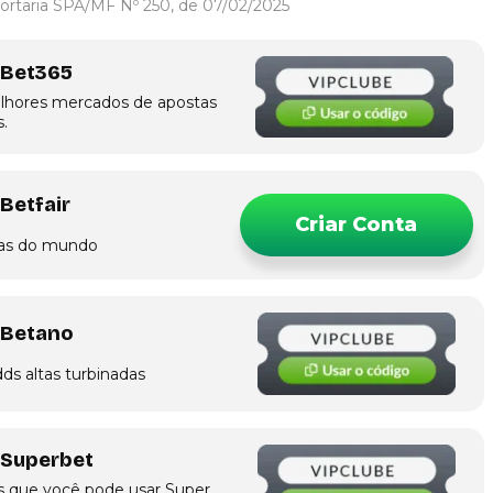
 Portaria SPA/MF Nº 250, de 07/02/2025
 Bet365
lhores mercados de apostas
.
 Betfair
Criar Conta
tas do mundo
 Betano
ds altas turbinadas
 Superbet
s que você pode usar Super