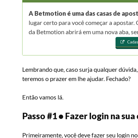
A Betmotion é uma das casas de apost
lugar certo para você começar a apostar. 
da Betmotion abrirá em uma nova aba, sem
Cadas
Lembrando que, caso surja qualquer dúvida, 
teremos o prazer em lhe ajudar. Fechado?
Então vamos lá.
Passo #1 • Fazer login na su
Primeiramente, você deve fazer seu login no