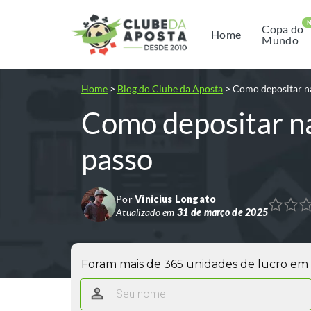
Copa do
Home
Mundo
Pe
Você está lendo:
Home
>
Blog do Clube da Aposta
Como depositar na Betmoti
>
Como depositar na
Como depositar na
Pes
tel
passo
Por
Vinicius Longato
Atualizado em
31 de março de 2025
Foram mais de 365 unidades de lucro em 2