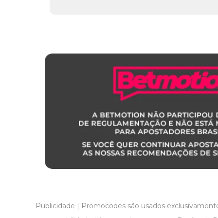
Publicidade | Promocodes são usados exclusivament