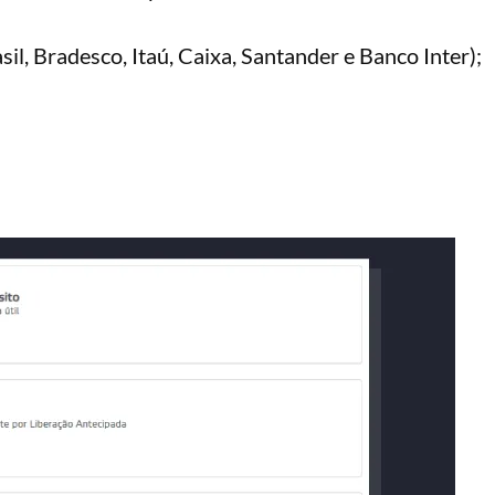
il, Bradesco, Itaú, Caixa, Santander e Banco Inter);