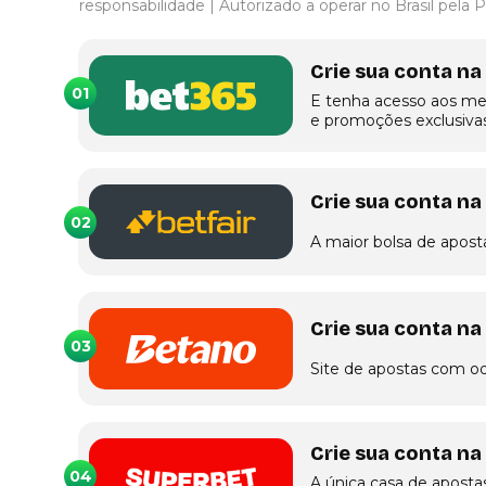
responsabilidade | Autorizado a operar no Brasil pela
Crie sua conta na
01
E tenha acesso aos me
e promoções exclusivas
Crie sua conta na
02
A maior bolsa de apos
Crie sua conta na
03
Site de apostas com od
Crie sua conta na
04
A única casa de aposta