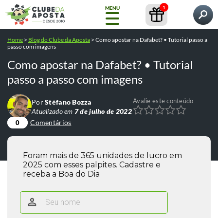
1
MENU
Pesquisar por
Você está lendo:
Como apostar na Dafabet? • Tutorial
Home
>
Blog do Clube da Aposta
>
Como apostar na Dafabet? • Tutorial passo a
Home
passo a passo com imagens
passo com imagens
Palpites
Conteúdos
Casas de Apostas
Avalie este conteúdo
Comentários
0
Como apostar na Dafabet? • Tutorial
NOVO
Copa
passo a passo com imagens
do
Mundo
Avalie este conteúdo
Por
Stéfano Bozza
Atualizado em
7 de julho de 2022
Comentários
0
Casas
de
Apostas
Foram mais de 365 unidades de lucro em
2025 com esses palpites. Cadastre e
Pesquisas populares:
/
como apostar na bet365
como fazer o
receba a Boa do Dia
Bônus
/
/
cadastro na bet365
betfair como funciona
telegram tips
e
/
/
melhores casas de apostas
cursos
Conteúdos
Promoções
Guia