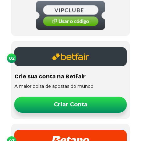
Futebol
Banca
Americano
Planilha
Loterias
de
Precificação
Simulador
de
Apostas
02
Crie sua conta na Betfair
A maior bolsa de apostas do mundo
Criar Conta