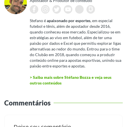
Apostador & Produtor de conteúdo
Stefano é
apaixonado por esportes
, em especial
futebol e tênis, além de apostador desde 2016,
quando conheceu esse mercado. Especializou-se em
estratégias ao vivo em futebol, além de ter uma
paixão por dados e Excel que permitiu explorar ligas
alternativas ao redor do mundo. Entrou para o time
do Clubão em 2018, quando começou a produzir
conteúdo online para apostas esportivas, unindo sua
paixão entre esportes e apostas.
> Saiba mais sobre Stéfano Bozza e veja seus
outros conteúdos
Commentários
Deixe seu comentário...