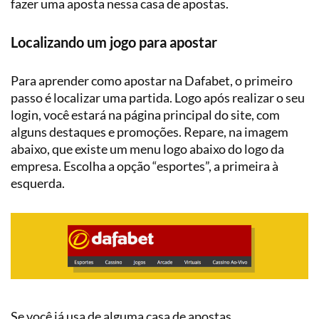
fazer uma aposta nessa casa de apostas.
Localizando um jogo para apostar
Para aprender como apostar na Dafabet, o primeiro
passo é localizar uma partida. Logo após realizar o seu
login, você estará na página principal do site, com
alguns destaques e promoções. Repare, na imagem
abaixo, que existe um menu logo abaixo do logo da
empresa. Escolha a opção “esportes”, a primeira à
esquerda.
Se você já usa de alguma casa de apostas,