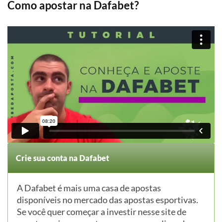
Como apostar na Dafabet?
Crie sua conta na Dafabet
A Dafabet é mais uma casa de apostas
disponíveis no mercado das apostas esportivas.
Se você quer começar a investir nesse site de