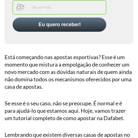
Completo
Bet365
GRÁTIS
para
Ferramentas
a
de
Betfair
Fase
Apostas
Eu quero receber!
de
Betano
Grupos
Últimas
do
Palpites
Blog
Palpites
Copa
Está começando nas apostas esportivas? Esse é um
do
Promoções
Boa
Mundo
momento que mistura a empolgação de conhecer um
do
Superbet
do
2026
Dia
novo mercado com as dúvidas naturais de quem ainda
Dia
Novibet
não domina todos os mecanismos oferecidos por uma
|
Comparador
Apostas
munidade
SuperOdds
casa de apostas.
de
Esportivas
Bilhete
KTO
e
Odds
Pronto
Promos
Como
para
Sportingbet
Se esse é o seu caso, não se preocupe. É normal e é
apostar?
Hoje
Calculadora
para ajudá-lo que estamos aqui. Hoje, vamos trazer
Ver
de
um tutorial completo de como apostar na Dafabet.
Estratégias
Palpites
todas
Apostas
de
de
Apostas
hoje
Cursos
Lembrando que existem diversas casas de apostas no