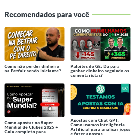
Recomendados para você
Palpites do GE: Dá para
Como não perder dinheiro
ganhar dinheiro seguindo os
na Betfair sendo iniciante?
comentaristas?
Apostas com Chat GPT:
Como apostar no Super
Como usamos Inteligência
Mundial de Clubes 2025 •
Artificial para analisar jogos
Guia completo para
e fazer apostas.