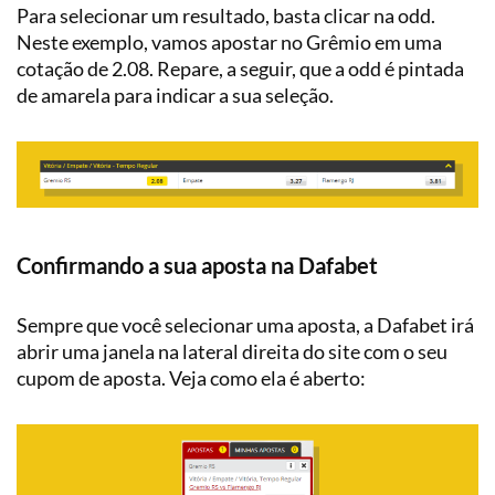
Para selecionar um resultado, basta clicar na odd.
Neste exemplo, vamos apostar no Grêmio em uma
cotação de 2.08. Repare, a seguir, que a odd é pintada
de amarela para indicar a sua seleção.
Confirmando a sua aposta na Dafabet
Sempre que você selecionar uma aposta, a Dafabet irá
abrir uma janela na lateral direita do site com o seu
cupom de aposta. Veja como ela é aberto: