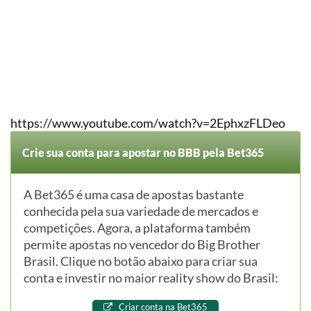
https://www.youtube.com/watch?v=2EphxzFLDeo
Crie sua conta para apostar no BBB pela Bet365
A Bet365 é uma casa de apostas bastante
conhecida pela sua variedade de mercados e
competições. Agora, a plataforma também
permite apostas no vencedor do Big Brother
Brasil. Clique no botão abaixo para criar sua
conta e investir no maior reality show do Brasil:
Criar conta na Bet365