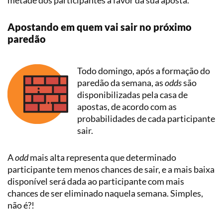
Apostando em quem vai sair no próximo
paredão
Todo domingo, após a formação do
paredão da semana, as
odds
são
disponibilizadas pela casa de
apostas, de acordo com as
probabilidades de cada participante
sair.
A
odd
mais alta representa que determinado
participante tem menos chances de sair, e a mais baixa
disponível será dada ao participante com mais
chances de ser eliminado naquela semana. Simples,
não é?!