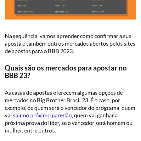
Na sequência, vamos aprender como confirmar a sua
aposta e também outros mercados abertos pelos sites
de apostas para o BBB 2023.
Quais são os mercados para apostar no
BBB 23?
As casas de apostas oferecem algumas opções de
mercados no Big Brother Brasil 23. É o caso, por
exemplo, de quem será o vencedor do programa, quem
vai
sair no próximo paredão
, quem vai ganhar a
próxima prova do líder, se o vencedor será homem ou
mulher, entre outros.