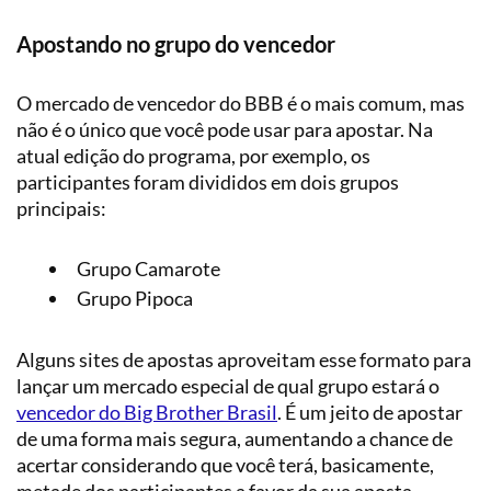
Apostando no grupo do vencedor
O mercado de vencedor do BBB é o mais comum, mas
não é o único que você pode usar para apostar. Na
atual edição do programa, por exemplo, os
participantes foram divididos em dois grupos
principais:
Grupo Camarote
Grupo Pipoca
Alguns sites de apostas aproveitam esse formato para
lançar um mercado especial de qual grupo estará o
vencedor do Big Brother Brasil
. É um jeito de apostar
de uma forma mais segura, aumentando a chance de
acertar considerando que você terá, basicamente,
metade dos participantes a favor da sua aposta.