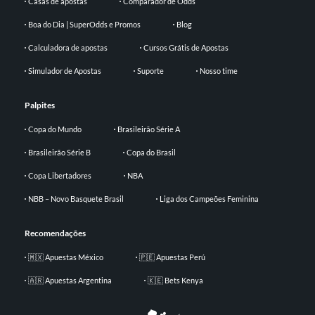
Casas de apostas
Comparador de Odds
Boa do Dia | SuperOdds e Promos
Blog
Calculadora de apostas
Cursos Grátis de Apostas
Simulador de Apostas
Suporte
Nosso time
Palpites
Copa do Mundo
Brasileirão Série A
Brasileirão Série B
Copa do Brasil
Copa Libertadores
NBA
NBB – Novo Basquete Brasil
Liga dos Campeões Feminina
Recomendações
🇲🇽 Apuestas México
🇵🇪 Apuestas Perú
🇦🇷 Apuestas Argentina
🇰🇪 Bets Kenya