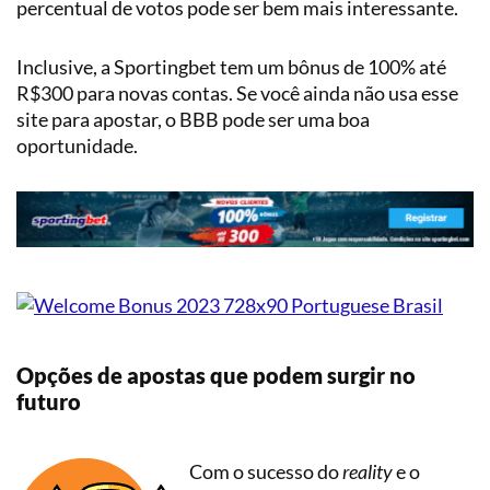
percentual de votos pode ser bem mais interessante.
Inclusive, a Sportingbet tem um bônus de 100% até
R$300 para novas contas. Se você ainda não usa esse
site para apostar, o BBB pode ser uma boa
oportunidade.
Opções de apostas que podem surgir no
futuro
Com o sucesso do
reality
e o