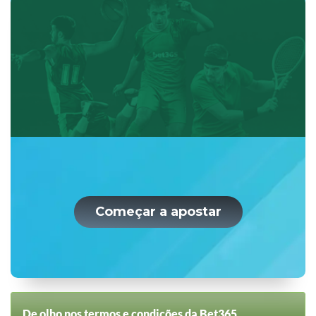
Começar a apostar
De olho nos termos e condições da Bet365