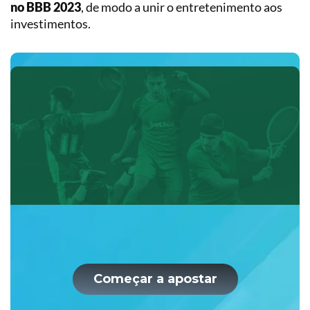
Quiz:
no BBB 2023
, de modo a unir o entretenimento aos
Entrevistas
Descubra
investimentos.
Chances
o
Outras
de
seu
categorias
título
perfil
e
de
rebaixamento
apostador
Validador
Estatístico
de
Estratégias
E-
sports
Basquete
Tênis
Planilha
Gestão
Vôlei
de
Banca
Futebol
Começar a apostar
Americano
Planilha
de