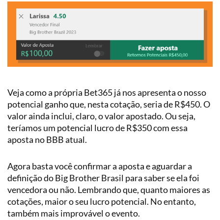
Veja como a própria Bet365 já nos apresenta o nosso
potencial ganho que, nesta cotação, seria de R$450. O
valor ainda inclui, claro, o valor apostado. Ou seja,
teríamos um potencial lucro de R$350 com essa
aposta no BBB atual.
Agora basta você confirmar a aposta e aguardar a
definição do Big Brother Brasil para saber se ela foi
vencedora ou não. Lembrando que, quanto maiores as
cotações, maior o seu lucro potencial. No entanto,
também mais improvável o evento.