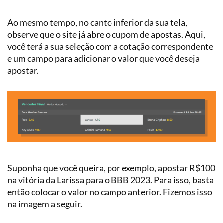
Ao mesmo tempo, no canto inferior da sua tela,
observe que o site já abre o cupom de apostas. Aqui,
você terá a sua seleção com a cotação correspondente
e um campo para adicionar o valor que você deseja
apostar.
Suponha que você queira, por exemplo, apostar R$100
na vitória da Larissa para o BBB 2023. Para isso, basta
então colocar o valor no campo anterior. Fizemos isso
na imagem a seguir.