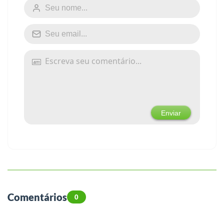
Comentários
0