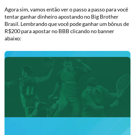
Agora sim, vamos então ver o passo a passo para você
tentar ganhar dinheiro apostando no Big Brother
Brasil. Lembrando que você pode ganhar um bônus de
R$200 para apostar no BBB clicando no banner
abaixo: