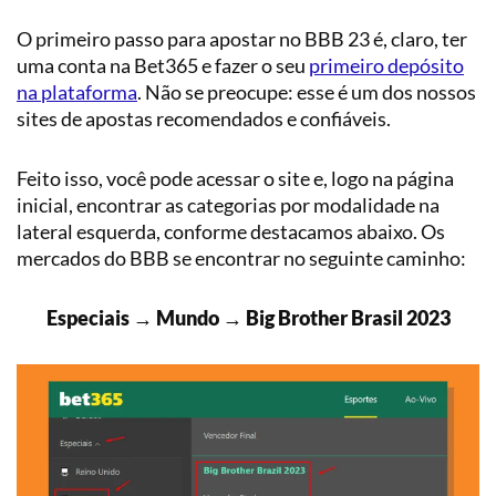
O primeiro passo para apostar no BBB 23 é, claro, ter
uma conta na Bet365 e fazer o seu
primeiro depósito
na plataforma
. Não se preocupe: esse é um dos nossos
sites de apostas recomendados e confiáveis.
Feito isso, você pode acessar o site e, logo na página
inicial, encontrar as categorias por modalidade na
lateral esquerda, conforme destacamos abaixo. Os
mercados do BBB se encontrar no seguinte caminho:
Especiais → Mundo → Big Brother Brasil 2023