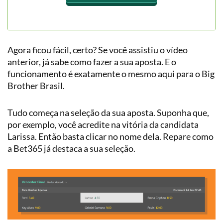
Agora ficou fácil, certo? Se você assistiu o vídeo
anterior, já sabe como fazer a sua aposta. E o
funcionamento é exatamente o mesmo aqui para o Big
Brother Brasil.
Tudo começa na seleção da sua aposta. Suponha que,
por exemplo, você acredite na vitória da candidata
Larissa. Então basta clicar no nome dela. Repare como
a Bet365 já destaca a sua seleção.