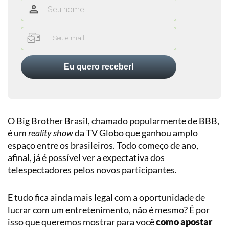
de
para
Apostas
Betfair
a
Fase
Últimas
Betano
de
do
Palpites
Grupos
Blog
Boa
Palpites
Eu quero receber!
Promoções
do
Copa
do
Dia
do
Dia
munidade
Superbet
|
Mundo
Bilhete
SuperOdds
2026
Apostas
Pronto
Novibet
e
Esportivas
para
O Big Brother Brasil, chamado popularmente de BBB,
Promos
Comparador
Hoje
KTO
é um
reality show
da TV Globo que ganhou amplo
de
Como
Calculadora
Odds
espaço entre os brasileiros. Todo começo de ano,
apostar?
Palpites
Sportingbet
de
afinal, já é possível ver a expectativa dos
de
Apostas
Estratégias
hoje
telespectadores pelos novos participantes.
Ver
de
todas
Cursos
Apostas
Brasil
de
E tudo fica ainda mais legal com a oportunidade de
Apostas
Trading
Internacionais
lucrar com um entretenimento, não é mesmo? É por
Esportivas
Esportivo
isso que queremos mostrar para você
como apostar
Seleções