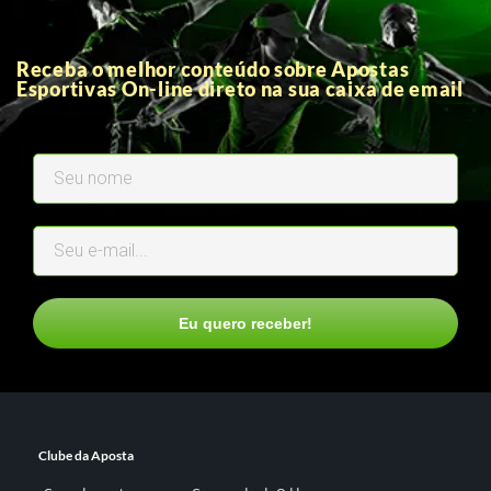
Receba o melhor conteúdo sobre Apostas
Esportivas On-line direto na sua caixa de email
Eu quero receber!
Clube da Aposta