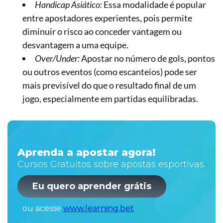
Handicap Asiático:
Essa modalidade é popular
entre apostadores experientes, pois permite
diminuir o risco ao conceder vantagem ou
desvantagem a uma equipe.
Over/Under:
Apostar no número de gols, pontos
ou outros eventos (como escanteios) pode ser
mais previsível do que o resultado final de um
jogo, especialmente em partidas equilibradas.
Aprenda a apostar agora!
Cursos Gratuitos sobre apostas esportivas.
Eu quero aprender grátis
ou acesse
www.learning.bet