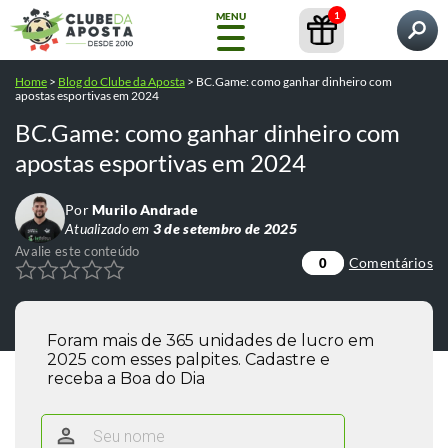
1
MENU
Pesquisar por
Você está lendo:
BC.Game: como ganhar dinheiro com
Home
>
Blog do Clube da Aposta
>
BC.Game: como ganhar dinheiro com
Home
apostas esportivas em 2024
apostas esportivas em 2024
Palpites
Conteúdos
Casas de Apostas
Avalie este conteúdo
Comentários
0
BC.Game: como ganhar dinheiro com
NOVO
Copa
apostas esportivas em 2024
do
Mundo
Por
Murilo Andrade
Atualizado em
3 de setembro de 2025
Avalie este conteúdo
Comentários
0
Casas
de
Apostas
Foram mais de 365 unidades de lucro em
Pesquisas populares:
/
como apostar na bet365
como fazer o
2025 com esses palpites. Cadastre e
Bônus
/
/
cadastro na bet365
betfair como funciona
telegram tips
receba a Boa do Dia
e
/
/
melhores casas de apostas
cursos
Conteúdos
Promoções
Guia