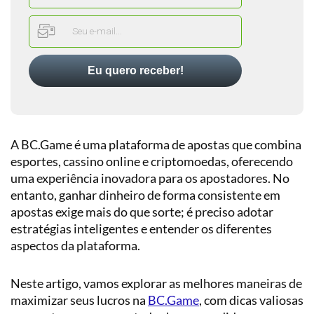
Completo
Bet365
GRÁTIS
para
Ferramentas
a
de
Betfair
Fase
Apostas
de
Eu quero receber!
Betano
Grupos
Últimas
do
Palpites
Blog
Palpites
Copa
do
Promoções
Boa
A BC.Game é uma plataforma de apostas que combina
Mundo
do
Superbet
do
2026
Dia
esportes, cassino online e criptomoedas, oferecendo
Dia
uma experiência inovadora para os apostadores. No
Novibet
|
Comparador
Apostas
munidade
entanto, ganhar dinheiro de forma consistente em
SuperOdds
de
Esportivas
Bilhete
KTO
e
apostas exige mais do que sorte; é preciso adotar
Odds
Pronto
Promos
estratégias inteligentes e entender os diferentes
Como
para
Sportingbet
apostar?
Hoje
aspectos da plataforma.
Calculadora
Ver
de
Estratégias
Palpites
todas
Apostas
de
Neste artigo, vamos explorar as melhores maneiras de
de
Apostas
hoje
maximizar seus lucros na
BC.Game
, com dicas valiosas
Cursos