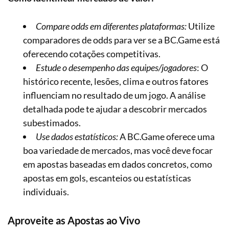
Compare odds em diferentes plataformas:
Utilize
comparadores de odds para ver se a BC.Game está
oferecendo cotações competitivas.
Estude o desempenho das equipes/jogadores
: O
histórico recente, lesões, clima e outros fatores
influenciam no resultado de um jogo. A análise
detalhada pode te ajudar a descobrir mercados
subestimados.
Use dados estatísticos:
A BC.Game oferece uma
boa variedade de mercados, mas você deve focar
em apostas baseadas em dados concretos, como
apostas em gols, escanteios ou estatísticas
individuais.
Aproveite as Apostas ao Vivo