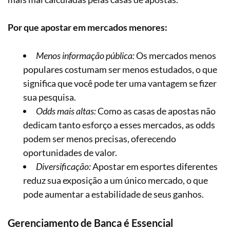
Por que apostar em mercados menores:
Menos informação pública:
Os mercados menos
populares costumam ser menos estudados, o que
significa que você pode ter uma vantagem se fizer
sua pesquisa.
Odds mais altas:
Como as casas de apostas não
dedicam tanto esforço a esses mercados, as odds
podem ser menos precisas, oferecendo
oportunidades de valor.
Diversificação:
Apostar em esportes diferentes
reduz sua exposição a um único mercado, o que
pode aumentar a estabilidade de seus ganhos.
Gerenciamento de Banca é Essencial