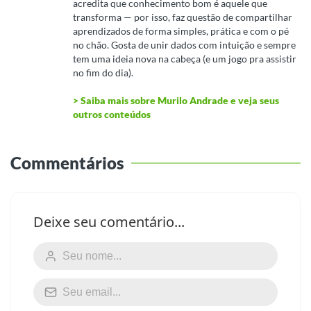
acredita que conhecimento bom é aquele que
transforma — por isso, faz questão de compartilhar
aprendizados de forma simples, prática e com o pé
no chão. Gosta de unir dados com intuição e sempre
tem uma ideia nova na cabeça (e um jogo pra assistir
no fim do dia).
> Saiba mais sobre Murilo Andrade e veja seus
outros conteúdos
Commentários
Deixe seu comentário...