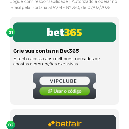
Jogue com responsabilidade | Autorizado a operar no
Brasil pela Portaria SPA/MF Nº 250, de 07/02/2025
01
Crie sua conta na Bet365
E tenha acesso aos melhores mercados de
apostas e promoções exclusivas.
02