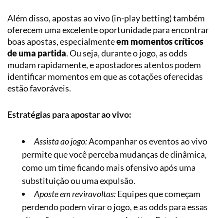
Além disso, apostas ao vivo (in-play betting) também
oferecem uma excelente oportunidade para encontrar
boas apostas, especialmente
em momentos críticos
de uma partida
. Ou seja, durante o jogo, as odds
mudam rapidamente, e apostadores atentos podem
identificar momentos em que as cotações oferecidas
estão favoráveis.
Estratégias para apostar ao vivo:
Assista ao jogo:
Acompanhar os eventos ao vivo
permite que você perceba mudanças de dinâmica,
como um time ficando mais ofensivo após uma
substituição ou uma expulsão.
Aposte em reviravoltas:
Equipes que começam
perdendo podem virar o jogo, e as odds para essas