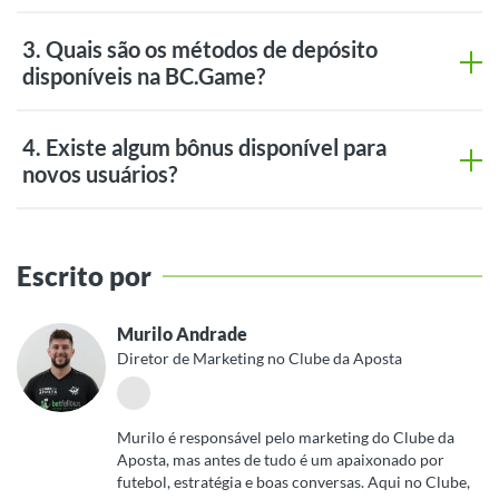
3. Quais são os métodos de depósito
disponíveis na BC.Game?
4. Existe algum bônus disponível para
novos usuários?
Escrito por
Murilo Andrade
Diretor de Marketing no Clube da Aposta
Murilo é responsável pelo marketing do Clube da
Aposta, mas antes de tudo é um apaixonado por
futebol, estratégia e boas conversas. Aqui no Clube,