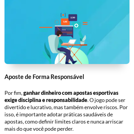
Aposte de Forma Responsável
Por fim,
ganhar dinheiro com apostas esportivas
exige disciplina e responsabilidade
. O jogo pode ser
divertido e lucrativo, mas também envolve riscos. Por
isso, é importante adotar práticas saudáveis de
apostas, como definir limites claros e nunca arriscar
mais do que você pode perder.