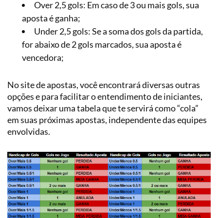
Over 2,5 gols: Em caso de 3 ou mais gols, sua
aposta é ganha;
Under 2,5 gols: Se a soma dos gols da partida,
for abaixo de 2 gols marcados, sua aposta é
vencedora;
No site de apostas, você encontrará diversas outras
opções e para facilitar o entendimento de iniciantes,
vamos deixar uma tabela que te servirá como “cola”
em suas próximas apostas, independente das equipes
envolvidas.