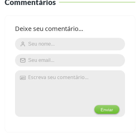
Commentários
Deixe seu comentário...