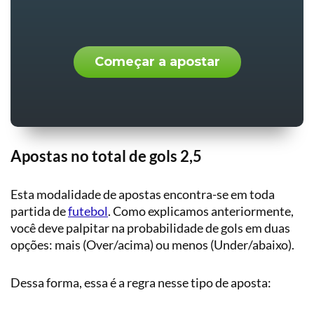
Começar a apostar
Apostas no total de gols 2,5
Esta modalidade de apostas encontra-se em toda
partida de
futebol
. Como explicamos anteriormente,
você deve palpitar na probabilidade de gols em duas
opções: mais (Over/acima) ou menos (Under/abaixo).
Dessa forma, essa é a regra nesse tipo de aposta: