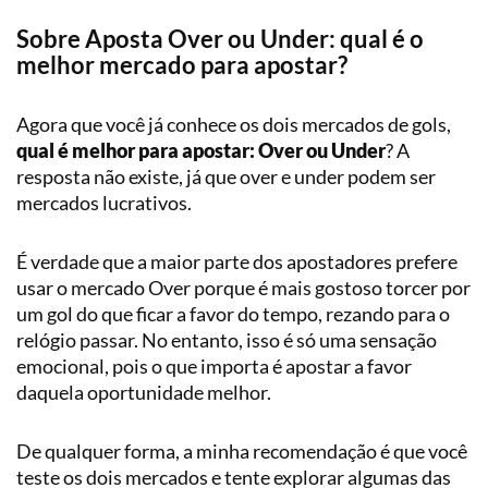
Sobre Aposta Over ou Under: qual é o
melhor mercado para apostar?
Agora que você já conhece os dois mercados de gols,
qual é melhor para apostar: Over ou Under
? A
resposta não existe, já que over e under podem ser
mercados lucrativos.
É verdade que a maior parte dos apostadores prefere
usar o mercado Over porque é mais gostoso torcer por
um gol do que ficar a favor do tempo, rezando para o
relógio passar. No entanto, isso é só uma sensação
emocional, pois o que importa é apostar a favor
daquela oportunidade melhor.
De qualquer forma, a minha recomendação é que você
teste os dois mercados e tente explorar algumas das