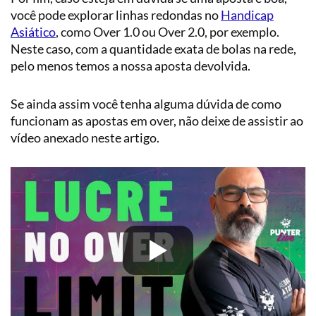
você pode explorar linhas redondas no
Handicap
Asiático
, como Over 1.0 ou Over 2.0, por exemplo.
Neste caso, com a quantidade exata de bolas na rede,
pelo menos temos a nossa aposta devolvida.
Se ainda assim você tenha alguma dúvida de como
funcionam as apostas em over, não deixe de assistir ao
vídeo anexado neste artigo.