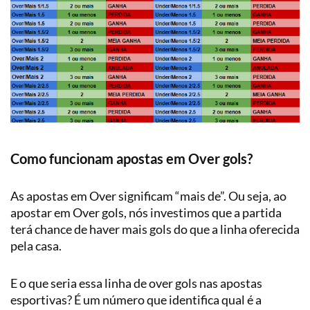
Como funcionam apostas em Over gols?
As apostas em Over significam “mais de”. Ou seja, ao
apostar em Over gols, nós investimos que a partida
terá chance de haver mais gols do que a linha oferecida
pela casa.
E o que seria essa linha de over gols nas apostas
esportivas? É um número que identifica qual é a