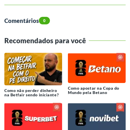
Comentários
0
Recomendados para você
Como apostar na Copa do
Como não perder dinheiro
Mundo pela Betano
na Betfair sendo iniciante?