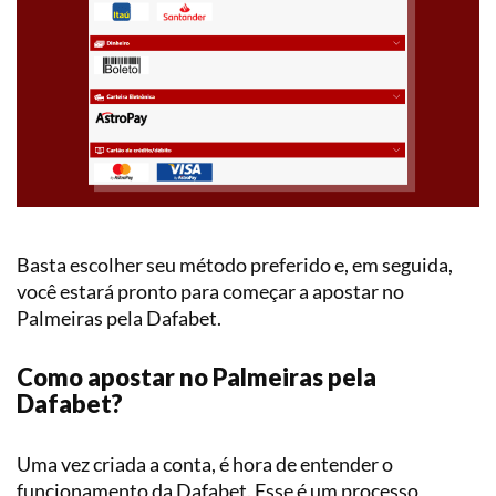
Basta escolher seu método preferido e, em seguida,
você estará pronto para começar a apostar no
Palmeiras pela Dafabet.
Como apostar no Palmeiras pela
Dafabet?
Uma vez criada a conta, é hora de entender o
funcionamento da Dafabet. Esse é um processo