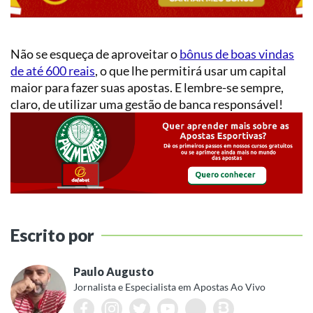
Não se esqueça de aproveitar o
bônus de boas vindas
de até 600 reais
, o que lhe permitirá usar um capital
maior para fazer suas apostas. E lembre-se sempre,
claro, de utilizar uma gestão de banca responsável!
Escrito por
Paulo Augusto
Jornalista e Especialista em Apostas Ao Vivo