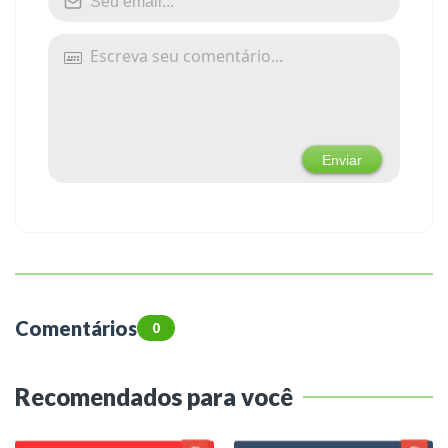
Comentários
0
Recomendados para você