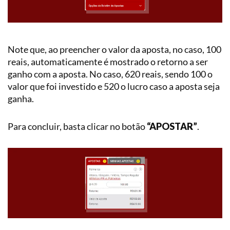
Note que, ao preencher o valor da aposta, no caso, 100
reais, automaticamente é mostrado o retorno a ser
ganho com a aposta. No caso, 620 reais, sendo 100 o
valor que foi investido e 520 o lucro caso a aposta seja
ganha.
Para concluir, basta clicar no botão
“APOSTAR”
.