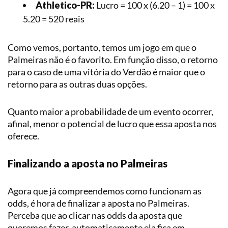
Athletico-PR:
Lucro = 100 x (6.20 – 1) = 100 x
5.20 = 520 reais
Como vemos, portanto, temos um jogo em que o
Palmeiras não é o favorito. Em função disso, o retorno
para o caso de uma vitória do Verdão é maior que o
retorno para as outras duas opções.
Quanto maior a probabilidade de um evento ocorrer,
afinal, menor o potencial de lucro que essa aposta nos
oferece.
Finalizando a aposta no Palmeiras
Agora que já compreendemos como funcionam as
odds, é hora de finalizar a aposta no Palmeiras.
Perceba que ao clicar nas odds da aposta que
queremos fazer, automaticamente ela fica em