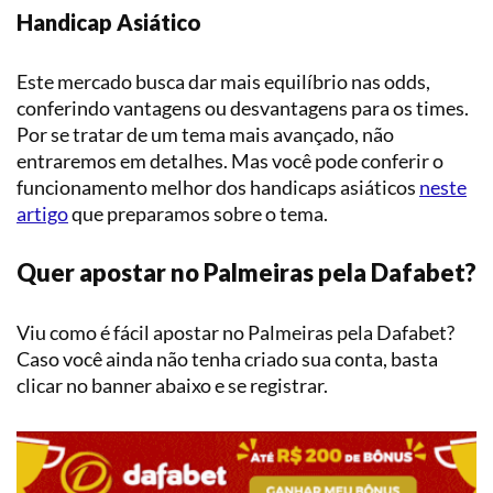
Handicap Asiático
Este mercado busca dar mais equilíbrio nas odds,
conferindo vantagens ou desvantagens para os times.
Por se tratar de um tema mais avançado, não
entraremos em detalhes. Mas você pode conferir o
funcionamento melhor dos handicaps asiáticos
neste
artigo
que preparamos sobre o tema.
Quer apostar no Palmeiras pela Dafabet?
Viu como é fácil apostar no Palmeiras pela Dafabet?
Caso você ainda não tenha criado sua conta, basta
clicar no banner abaixo e se registrar.