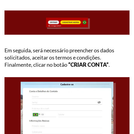
Em seguida, será necessário preencher os dados
solicitados, aceitar os termos e condições.
Finalmente, clicar no botão
“CRIAR CONTA”
.