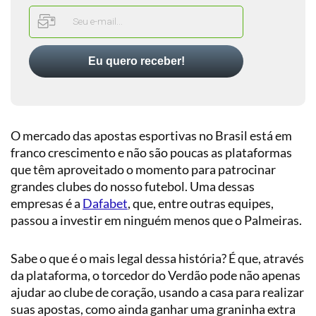
de
para
Apostas
Betfair
a
Fase
Últimas
Betano
de
do
Palpites
Eu quero receber!
Grupos
Blog
Boa
Palpites
Promoções
do
Copa
do
Dia
do
Dia
munidade
Superbet
|
Mundo
O mercado das apostas esportivas no Brasil está em
Bilhete
SuperOdds
2026
Apostas
Pronto
franco crescimento e não são poucas as plataformas
Novibet
e
Esportivas
para
que têm aproveitado o momento para patrocinar
Promos
Comparador
Hoje
KTO
grandes clubes do nosso futebol. Uma dessas
de
Como
Calculadora
Odds
empresas é a
apostar?
Dafabet
, que, entre outras equipes,
Palpites
Sportingbet
de
de
passou a investir em ninguém menos que o Palmeiras.
Apostas
Estratégias
hoje
Ver
de
todas
Cursos
Apostas
Sabe o que é o mais legal dessa história? É que, através
Brasil
de
da plataforma, o torcedor do Verdão pode não apenas
Apostas
Trading
Internacionais
Esportivas
ajudar ao clube de coração, usando a casa para realizar
Esportivo
suas apostas, como ainda ganhar uma graninha extra
Seleções