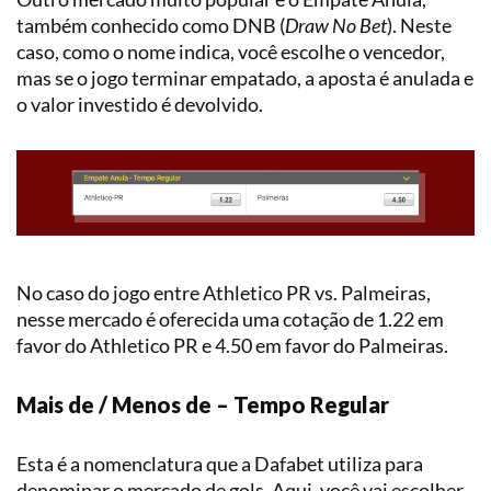
também conhecido como DNB (
Draw No Bet
). Neste
caso, como o nome indica, você escolhe o vencedor,
mas se o jogo terminar empatado, a aposta é anulada e
o valor investido é devolvido.
No caso do jogo entre Athletico PR vs. Palmeiras,
nesse mercado é oferecida uma cotação de 1.22 em
favor do Athletico PR e 4.50 em favor do Palmeiras.
Mais de / Menos de – Tempo Regular
Esta é a nomenclatura que a Dafabet utiliza para
denominar o mercado de gols. Aqui, você vai escolher