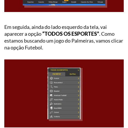
Em seguida, ainda do lado esquerdo da tela, vai
aparecer a opção
“TODOS OS ESPORTES”
. Como
estamos buscando um jogo do Palmeiras, vamos clicar
na opção Futebol.