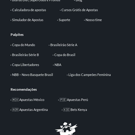
Calculadora de apostas
Cursos Grátis de Apostas
Simulador de Apostas
Suporte
Nosso time
Palpites
Copa do Mundo
Brasileirão Série A
Brasileirão Série B
Copa do Brasil
Copa Libertadores
NBA
NBB – Novo Basquete Brasil
Liga dos Campeões Feminina
Recomendações
🇲🇽 Apuestas México
🇵🇪 Apuestas Perú
🇦🇷 Apuestas Argentina
🇰🇪 Bets Kenya