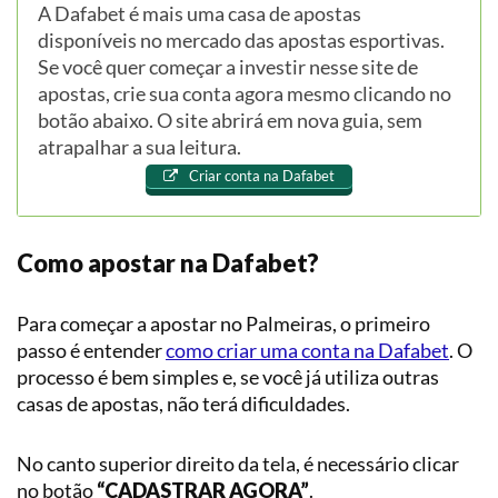
Loterias
A Dafabet é mais uma casa de apostas
Precificação
disponíveis no mercado das apostas esportivas.
Simulador
Se você quer começar a investir nesse site de
de
apostas, crie sua conta agora mesmo clicando no
Apostas
botão abaixo. O site abrirá em nova guia, sem
atrapalhar a sua leitura.
Criar conta na Dafabet
Como apostar na Dafabet?
Para começar a apostar no Palmeiras, o primeiro
passo é entender
como criar uma conta na Dafabet
. O
processo é bem simples e, se você já utiliza outras
casas de apostas, não terá dificuldades.
No canto superior direito da tela, é necessário clicar
no botão
“CADASTRAR AGORA”
.