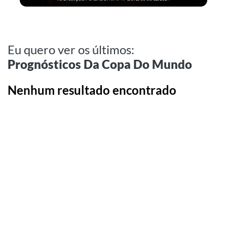
Futebol
Banca
Americano
Planilha
Loterias
de
Precificação
Eu quero ver os últimos:
Prognósticos Da Copa Do Mundo
Simulador
de
Apostas
Nenhum resultado encontrado