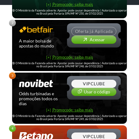
Completo
Promocode: saiba mais
Bet365
GRÁTIS
para
Ferramentas
🔞 O Ministério da Fazenda adverte: Apostar pode causar dependência | Autorizado a operar
no Brasil pela Portaria SPA/MF Nº 250, de 07/02/2025
a
de
Betfair
Fase
Apostas
de
Oferta já Aplicada
Betano
Grupos
Últimas
Acessar
do
A maior bolsa de
Palpites
apostas do mundo
Blog
Palpites
Copa
do
Promocode: saiba mais
Promoções
Boa
Mundo
🔞 O Ministério da Fazenda adverte: Apostar pode causar dependência | Autorizado a operar
do
Superbet
no Brasil pela Portaria SPA/MF Nº 248, de 07/02/2025
do
2026
Dia
Dia
Novibet
|
Comparador
Apostas
munidade
VIPCLUBE
SuperOdds
de
Esportivas
Bilhete
KTO
e
Usar o código
Odds
Odds turbinadas e
Pronto
Promos
promoções todos os
Como
para
Sportingbet
dias
apostar?
Hoje
Calculadora
Promocode: saiba mais
Ver
de
🔞 O Ministério da Fazenda adverte: Apostar pode causar dependência | Autorizado a operar
Estratégias
Palpites
no Brasil pela Portaria SPA/MF Nº 249, de 07/02/2025
todas
Apostas
de
de
Apostas
hoje
Cursos
VIPCLUBE