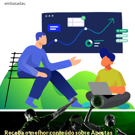
embasadas.
Receba o melhor conteúdo sobre Apostas