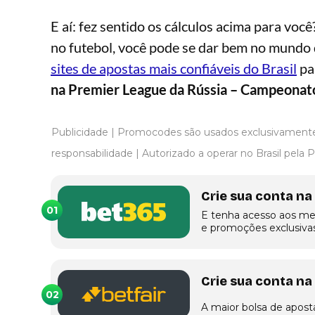
E aí: fez sentido os cálculos acima para você
no futebol, você pode se dar bem no mundo 
sites de apostas mais confiáveis do Brasil
pa
na Premier League da Rússia – Campeonat
Publicidade | Promocodes são usados exclusivament
responsabilidade | Autorizado a operar no Brasil pela
Crie sua conta na
01
E tenha acesso aos me
e promoções exclusivas
Crie sua conta na
02
A maior bolsa de apos