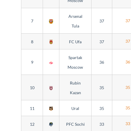
Moscow
Arsenal
37
7
37
Tula
37
8
FC Ufa
37
Spartak
36
9
36
Moscow
Rubin
35
10
35
Kazan
35
11
Ural
35
33
12
PFC Sochi
33