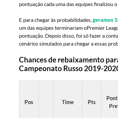
pontuação cada uma das equipes finalizou 
E para chegar às probabilidades,
geramos 1
um das equipes terminariam oPremier Leag
pontuação. Depois disso, foi só fazer a co
cenários simulados para chegar a essas prob
Chances de rebaixamento para
Campeonato Russo 2019-2020
Pont
Pos
⠀
Time
Pts
Pre