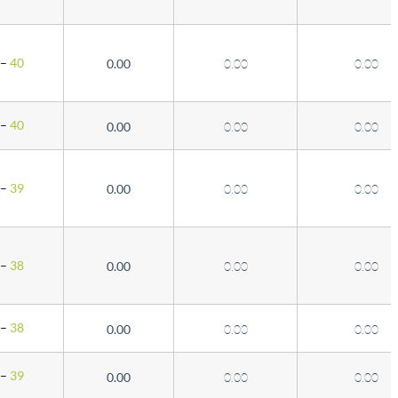
–
40
0.00
0.00
0.00
–
40
0.00
0.00
0.00
–
39
0.00
0.00
0.00
–
38
0.00
0.00
0.00
–
38
0.00
0.00
0.00
–
39
0.00
0.00
0.00