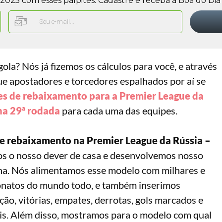
025 com esses palpites. Cadastre e receba a Boa do Dia
ola? Nós já fizemos os cálculos para você, e através
ue apostadores e torcedores espalhados por aí se
s de rebaixamento para a Premier League da
na 29ª rodada
para cada uma das equipes.
e rebaixamento na Premier League da Rússia –
os o nosso dever de casa e desenvolvemos nosso
na. Nós alimentamos esse modelo com milhares e
onatos do mundo todo, e também inserimos
ão, vitórias, empates, derrotas, gols marcados e
is. Além disso, mostramos para o modelo com qual