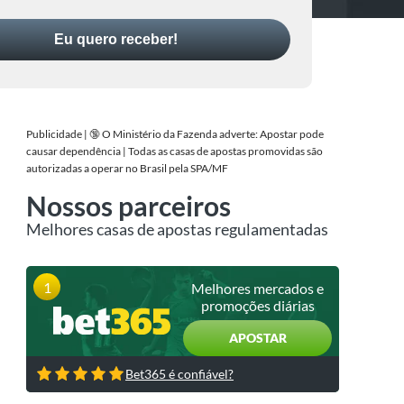
Eu quero receber!
Publicidade | 🔞 O Ministério da Fazenda adverte: Apostar pode
causar dependência | Todas as casas de apostas promovidas são
autorizadas a operar no Brasil pela SPA/MF
Nossos parceiros
Melhores casas de apostas regulamentadas
Melhores mercados e
promoções diárias
APOSTAR
Bet365 é confiável?