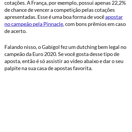
cotações. A França, por exemplo, possui apenas 22,2%
de chance de vencer a competição pelas cotações
apresentadas. Esse é uma boa forma de você
apostar
no campeão pela Pinnacle
, com bons prêmios em caso
de acerto.
Falando nisso, o Gabigol fez um dutching bem legal no
campeão da Euro 2020. Se você gosta desse tipo de
aposta, então é só assistir ao vídeo abaixo e dar o seu
palpite na sua casa de apostas favorita.