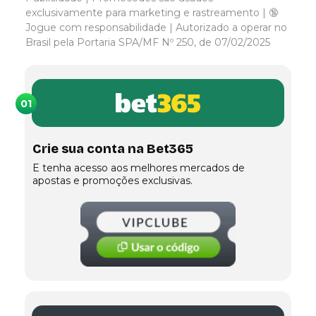
exclusivamente para marketing e rastreamento | 🔞
Jogue com responsabilidade | Autorizado a operar no
Brasil pela Portaria SPA/MF Nº 250, de 07/02/2025
01
Crie sua conta na Bet365
E tenha acesso aos melhores mercados de
apostas e promoções exclusivas.