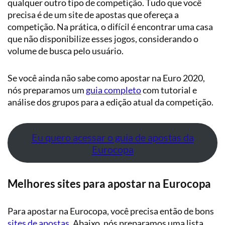
qualquer outro tipo de competição. Tudo que você
Futebol
Banca
precisa é de um site de apostas que ofereça a
Americano
Planilha
competição. Na prática, o difícil é encontrar uma casa
Loterias
de
que não disponibilize esses jogos, considerando o
Precificação
volume de busca pelo usuário.
Simulador
de
Se você ainda não sabe como apostar na Euro 2020,
Apostas
nós preparamos um
guia completo
com tutorial e
análise dos grupos para a edição atual da competição.
Eu quero acessar o guia de apostas da
Eurocopa
Melhores sites para apostar na Eurocopa
Para apostar na Eurocopa, você precisa então de bons
sites de apostas
. Abaixo, nós preparamos uma lista