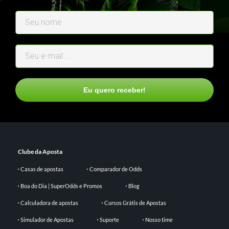
Eu quero receber!
Clube da Aposta
Casas de apostas
Comparador de Odds
Boa do Dia | SuperOdds e Promos
Blog
Calculadora de apostas
Cursos Grátis de Apostas
Simulador de Apostas
Suporte
Nosso time