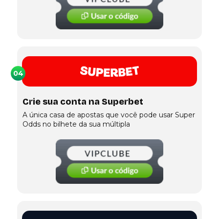
04
Crie sua conta na Superbet
A única casa de apostas que você pode usar Super
Odds no bilhete da sua múltipla