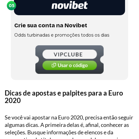
05
Crie sua conta na Novibet
Odds turbinadas e promoções todos os dias
Dicas de apostas e palpites para a Euro
2020
Se você vai apostar na Euro 2020, precisa então seguir
algumas dicas. A primeira delas é, afinal, conhecer as
seleções. Busque informações de elencos e da