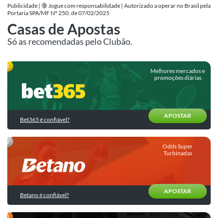
Publicidade | 🔞 Jogue com responsabilidade | Autorizado a operar no Brasil pela
Completo
Bet365
GRÁTIS
Portaria SPA/MF Nº 250, de 07/02/2025
para
Ferramentas
Casas de Apostas
a
de
Betfair
Fase
Apostas
Só as recomendadas pelo Clubão.
de
Betano
Grupos
Últimas
do
Palpites
Melhores mercados e
Blog
promoções diárias
Palpites
Copa
do
Promoções
Boa
Mundo
do
Superbet
do
2026
Dia
Dia
APOSTAR
Bet365 é confiável?
Novibet
|
Comparador
Apostas
munidade
SuperOdds
de
Esportivas
Bilhete
KTO
e
Odds
Odds Super
Pronto
Promos
Turbinadas
Como
para
Sportingbet
apostar?
Hoje
Calculadora
Ver
de
Estratégias
Palpites
todas
Apostas
APOSTAR
de
Betano é confiável?
de
Apostas
hoje
Cursos