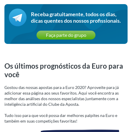
Receba gratuitamente, todos os dias,
dicas quentes dos nossos profissionais.
Faça parte do grupo
Os últimos prognósticos da Euro para
você
Gostou das nossas apostas para a Euro 2020? Aproveite para já
adicionar essa página aos seus favoritos. Aqui você encontra as
melhor das análises dos nossos especialistas juntamente com a
inteligência artificial do Clube da Aposta.
Tudo isso para que você possa dar melhores palpites na Euro e
também em suas competições favoritas!