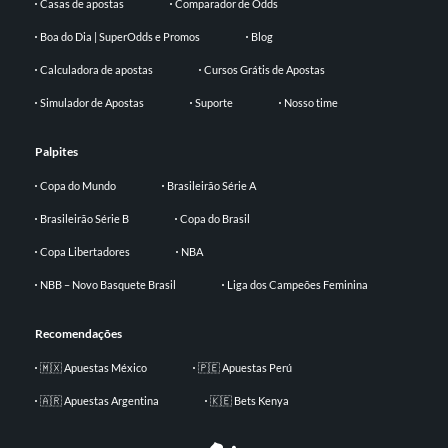
Casas de apostas
Comparador de Odds
Boa do Dia | SuperOdds e Promos
Blog
Calculadora de apostas
Cursos Grátis de Apostas
Simulador de Apostas
Suporte
Nosso time
Palpites
Copa do Mundo
Brasileirão Série A
Brasileirão Série B
Copa do Brasil
Copa Libertadores
NBA
NBB – Novo Basquete Brasil
Liga dos Campeões Feminina
Recomendações
🇲🇽 Apuestas México
🇵🇪 Apuestas Perú
🇦🇷 Apuestas Argentina
🇰🇪 Bets Kenya