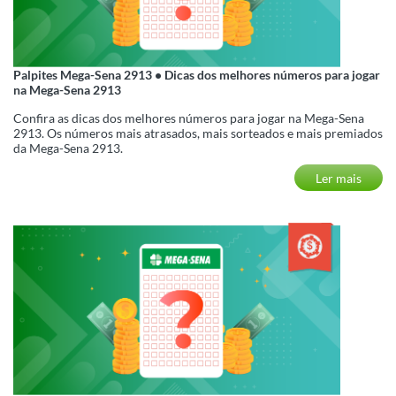
Palpites Mega-Sena 2913 • Dicas dos melhores números para jogar
na Mega-Sena 2913
Confira as dicas dos melhores números para jogar na Mega-Sena
2913. Os números mais atrasados, mais sorteados e mais premiados
da Mega-Sena 2913.
Ler mais