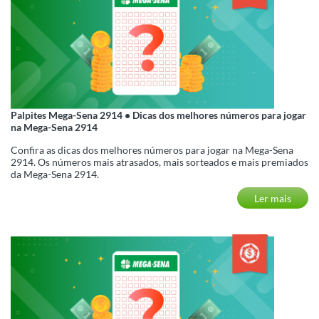
Palpites Mega-Sena 2914 • Dicas dos melhores números para jogar
na Mega-Sena 2914
Confira as dicas dos melhores números para jogar na Mega-Sena
2914. Os números mais atrasados, mais sorteados e mais premiados
da Mega-Sena 2914.
Ler mais