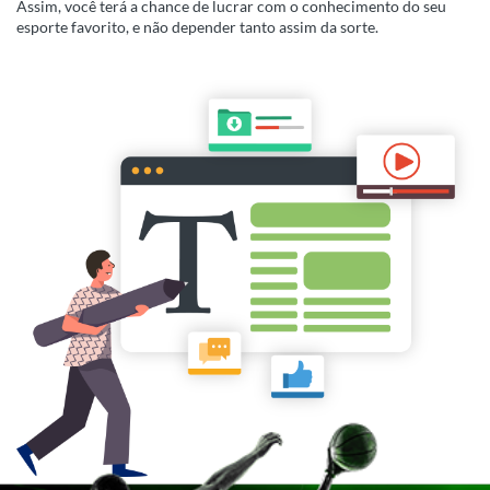
Assim, você terá a chance de lucrar com o conhecimento do seu
esporte favorito, e não depender tanto assim da sorte.