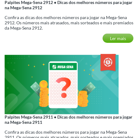
Palpites Mega-Sena 2912 • Dicas dos melhores números para jogar
na Mega-Sena 2912
Confira as dicas dos melhores números para jogar na Mega-Sena
2912. Os números mais atrasados, mais sorteados e mais premiados
da Mega-Sena 2912.
Ler mais
Palpites Mega-Sena 2911 • Dicas dos melhores números para jogar
na Mega-Sena 2911
Confira as dicas dos melhores números para jogar na Mega-Sena
2911. Os números mais atrasados, mais sorteados e mais premiados