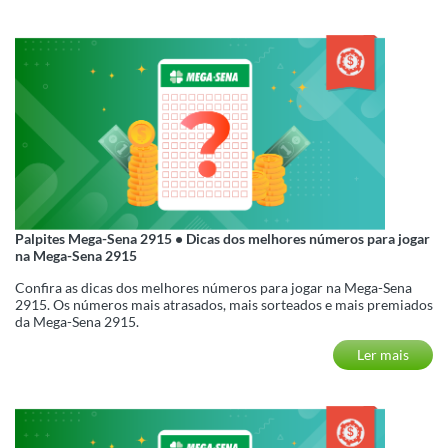
Palpites Mega-Sena 2915 • Dicas dos melhores números para jogar
na Mega-Sena 2915
Confira as dicas dos melhores números para jogar na Mega-Sena
2915. Os números mais atrasados, mais sorteados e mais premiados
da Mega-Sena 2915.
Ler mais