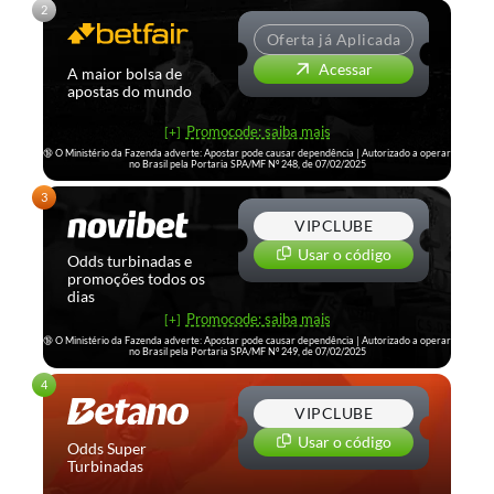
Completo
Bet365
GRÁTIS
para
Oferta já Aplicada
Ferramentas
a
de
Betfair
Acessar
A maior bolsa de
Fase
Apostas
apostas do mundo
de
Betano
Grupos
Últimas
Promocode: saiba mais
do
🔞 O Ministério da Fazenda adverte: Apostar pode causar dependência | Autorizado a operar
Palpites
Blog
no Brasil pela Portaria SPA/MF Nº 248, de 07/02/2025
Palpites
Copa
do
Promoções
Boa
Mundo
VIPCLUBE
do
Superbet
do
2026
Dia
Usar o código
Odds turbinadas e
Dia
promoções todos os
Novibet
|
Comparador
Apostas
munidade
dias
SuperOdds
de
Esportivas
Bilhete
Promocode: saiba mais
KTO
e
Odds
Pronto
🔞 O Ministério da Fazenda adverte: Apostar pode causar dependência | Autorizado a operar
Promos
no Brasil pela Portaria SPA/MF Nº 249, de 07/02/2025
Como
para
Sportingbet
apostar?
Hoje
Calculadora
Ver
de
VIPCLUBE
Estratégias
Palpites
todas
Apostas
de
Usar o código
de
Odds Super
Apostas
hoje
Turbinadas
Cursos