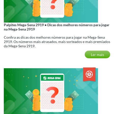
Palpites Mega-Sena 2919 • Dicas dos melhores números para jogar
na Mega-Sena 2919
Confira as dicas dos melhores números para jogar na Mega-Sena
2919. Os números mais atrasados, mais sorteados e mais premiados
da Mega-Sena 2919.
Ler mais