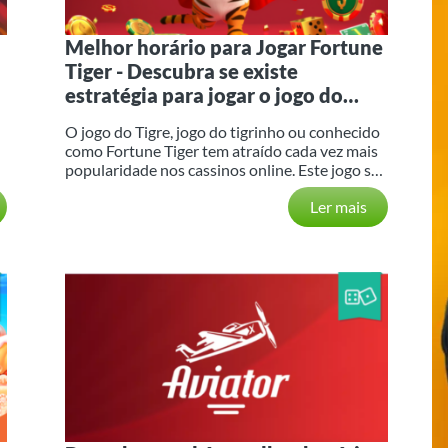
Melhor horário para Jogar Fortune
Tiger - Descubra se existe
estratégia para jogar o jogo do
tigre
O jogo do Tigre, jogo do tigrinho ou conhecido
como Fortune Tiger tem atraído cada vez mais
popularidade nos cassinos online. Este jogo se
tornou uma febre em 2024 e atrai jogadores
Ler mais
que buscam tanto a emoção quanto a chance
de conseguir um retorno de dinheiro. Mas, será
que existe uma estratégia para maximizar suas
[…]