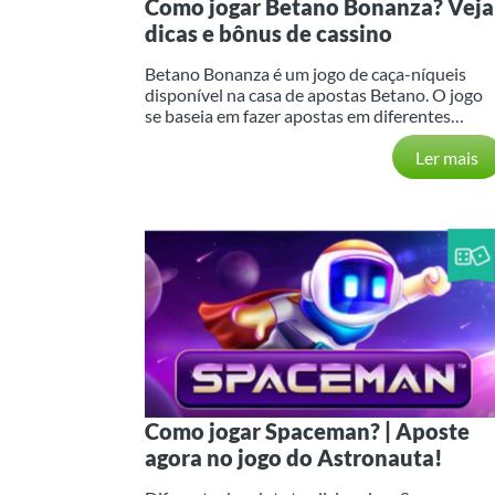
Como jogar Betano Bonanza? Veja
dicas e bônus de cassino
Betano Bonanza é um jogo de caça-níqueis
disponível na casa de apostas Betano. O jogo
se baseia em fazer apostas em diferentes
combinações, assim como acontece em outros
Ler mais
jogos de cassino online. Neste artigo, vamos te
ensinar como funciona o jogo, algumas dicas
que podem ser úteis, entre outras
características do Betano Bonanza. Entretanto
lembre-se: […]
Como jogar Spaceman? | Aposte
agora no jogo do Astronauta!