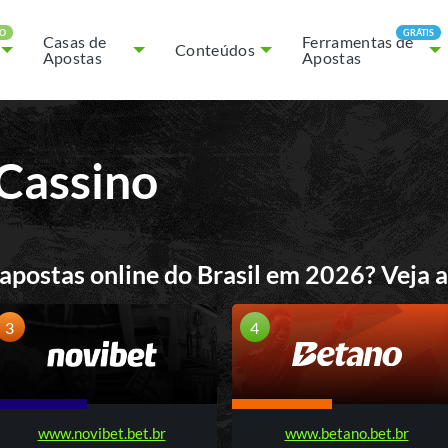
O
GRÁTIS
Casas de
Ferramentas de
Conteúdos
Apostas
Apostas
squisar por
Palpites
Conteúdos
Casas de Ap
Cassino
quisas populares:
/
como apostar na bet365
como fazer o cadastr
/
/
egram tips
melhores casas de apostas
cursos
apostas online do Brasil em 2026? Veja a 
www.novibet.bet.br
www.betano.bet.br