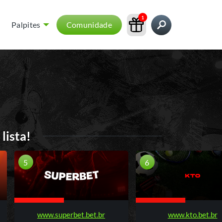
1
Palpites
Comunidade
ostas
/
/
o na bet365
betfair como funciona
lista!
www.superbet.bet.br
www.kto.bet.br