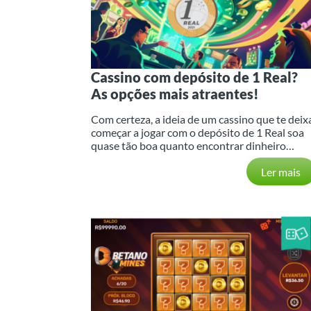
Cassino com depósito de 1 Real?
As opções mais atraentes!
Com certeza, a ideia de um cassino que te deix
começar a jogar com o depósito de 1 Real soa
quase tão boa quanto encontrar dinheiro
esquecido no bolso da calça, não é mesmo?
Ler mais
Afinal, quem não adoraria transformar uma
moeda solitária em uma pilha de notas,
sentindo aquele friozinho da sorte nas veias
sem […]