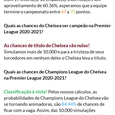
aproveitamento de 60.36%, esperamos que a equipe
termine o campeonato entre
67
a
70
pontos.
Quais as chances do Chelsea ser campeão na Premier
League 2020-2021?
As chances de título do Chelsea são nulas!
Simulamos mais de 10,000 e para a tristeza de seus
torcedores em nenhum deles o Chelsea leva o título.
Quais as chances de Champions League do Chelsea
na Premier League 2020-2021?
Classificação à vista!
Pelos nossos cálculos, as
probabilidades de Champions League do Chelsea vão
se tornando animadoras, são
84.44%
de chances de
ficar com a vaga. Assim, das 10,000 simulações