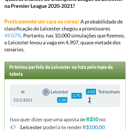
na Premier League 2020-2021?
Praticamente um cara ou coroa!
A probabilidade de
classificação do Leicester chegou a promissores
49.07%
. Portanto, nas 10,000 simulações que fizemos,
o Leicester levou a vaga em 4,907, quase metade dos
cenários.
Próxima partida do Leicester na luta pelo topo da
tabela
Leicester
Tottenham
📅
3.60
3.75
2.00
23/5/2021
Isso quer dizer que uma aposta de
R$50
no:
Leicester
poderia te render
R$100.00