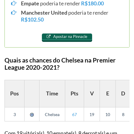
Empate
poderia te render
R$180.00
Manchester United
poderia te render
R$102.50
Apostar na Pinnacle
Quais as chances do Chelsea na Premier
League 2020-2021?
Pos
⠀
Time
Pts
V
E
D
3
Chelsea
67
19
10
8
Com 19 vitória(s), 10 empate(s), 8 derrota(s) e um