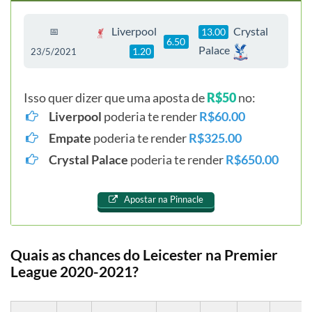
Liverpool
Crystal
📅
13.00
6.50
Palace
1.20
23/5/2021
Isso quer dizer que uma aposta de
R$50
no:
Liverpool
poderia te render
R$60.00
Empate
poderia te render
R$325.00
Crystal Palace
poderia te render
R$650.00
Apostar na Pinnacle
Quais as chances do Leicester na Premier
League 2020-2021?