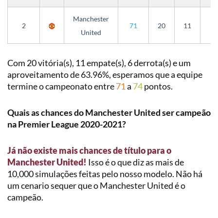
Manchester
2
71
20
11
6
United
Com 20 vitória(s), 11 empate(s), 6 derrota(s) e um
aproveitamento de 63.96%, esperamos que a equipe
termine o campeonato entre
71
a
74
pontos.
Quais as chances do Manchester United ser campeão
na Premier League 2020-2021?
Já não existe mais chances de título para o
Manchester United!
Isso é o que diz as mais de
10,000 simulações feitas pelo nosso modelo. Não há
um cenario sequer que o Manchester United é o
campeão.