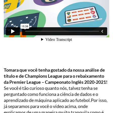
Tomara que você tenha gostado da nossa análise de
título e de Champions League para o rebaixamento
da Premier League – Campeonato Inglês 2020-2021!
Se você é tão curioso quanto nós, talvez tenha se
perguntado como funciona a ciência de dados e o
aprendizado de máquina aplicado ao futebol.Por isso,
já separamos para você o vídeo acima, onde
explicamos de uma maneira muito tranquila como é