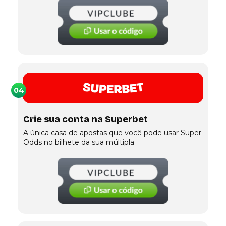
04
Crie sua conta na Superbet
A única casa de apostas que você pode usar Super
Odds no bilhete da sua múltipla