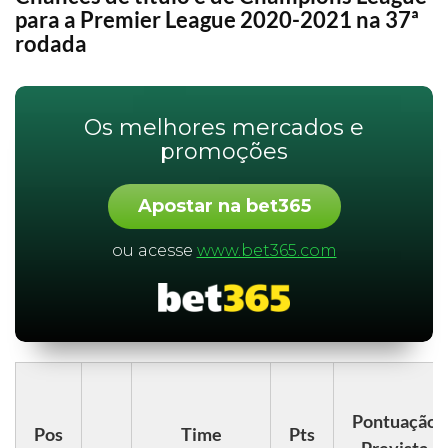
Futebol
Banca
para a Premier League 2020-2021 na 37ª
Americano
rodada
Planilha
Loterias
de
Precificação
Os melhores mercados e
Simulador
de
promoções
Apostas
Apostar na bet365
ou acesse
www.bet365.com
Pontuação
Pos
⠀
Time
Pts