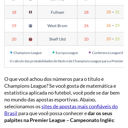
28
–
31
18
Fulham
28
26
–
29
19
West Brom
26
20
–
23
20
Sheff Utd
20
•
•
•
Champions League⠀⠀⠀⠀
Europa League⠀⠀⠀⠀
Conference League Eli
O cálculo das probabilidades de título e de Champions League para a Premier L
O que você achou dos números para o título e
Champions League? Se você gosta de matemática e
estatística aplicada no futebol, você pode se dar bem
no mundo das apostas esportivas. Abaixo,
selecionamos os
sites de apostas mais confiáveis do
Brasil
para que você possa conhecer e
dar os seus
palpites na Premier League – Campeonato Inglês
: