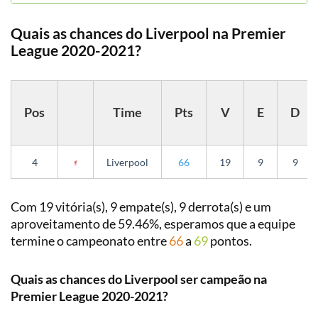
Quais as chances do Liverpool na Premier
League 2020-2021?
Pos
⠀
Time
Pts
V
E
D
4
Liverpool
66
19
9
9
Com 19 vitória(s), 9 empate(s), 9 derrota(s) e um
aproveitamento de 59.46%, esperamos que a equipe
termine o campeonato entre
66
a
69
pontos.
Quais as chances do Liverpool ser campeão na
Premier League 2020-2021?