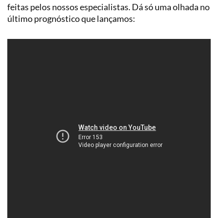
feitas pelos nossos especialistas. Dá só uma olhada no
último prognóstico que lançamos: