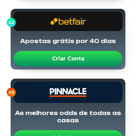
02
Apostas grátis por 40 dias
Criar Conta
03
As melhores odds de todas as
casas