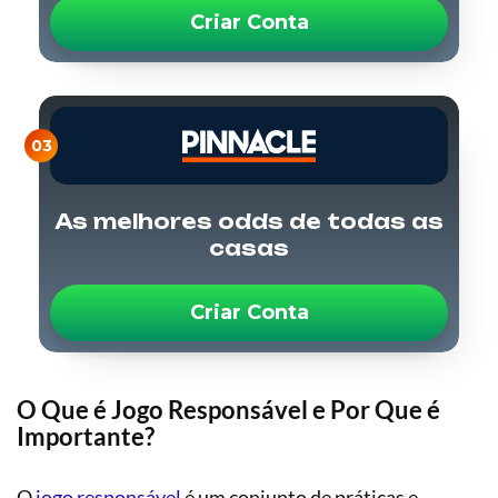
Futebol
Banca
Criar Conta
Americano
Planilha
Loterias
de
Precificação
Simulador
03
de
Apostas
As melhores odds de todas as
casas
Criar Conta
O Que é Jogo Responsável e Por Que é
Importante?
O
jogo responsável
é um conjunto de práticas e