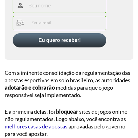
Completo
Bet365
GRÁTIS
para
Ferramentas
a
de
Betfair
Fase
Apostas
de
Betano
Grupos
Últimas
do
Eu quero receber!
Palpites
Blog
Palpites
Copa
do
Promoções
Boa
Mundo
do
Superbet
do
2026
Dia
Com a iminente consolidação da regulamentação das
Dia
Novibet
|
apostas esportivas em solo brasileiro, as autoridades
Comparador
Apostas
munidade
SuperOdds
de
adotarão e cobrarão
medidas para que o jogo
Esportivas
Bilhete
KTO
e
Odds
responsável seja implementado.
Pronto
Promos
Como
para
Sportingbet
apostar?
Hoje
Calculadora
E a primeira delas, foi
bloquear
sites de jogos online
Ver
de
Estratégias
não regulamentados. Logo abaixo, você encontra as
Palpites
todas
Apostas
de
de
melhores casas de apostas
aprovadas pelo governo
Apostas
hoje
Cursos
para você apostar.