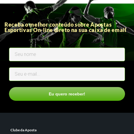
Receba o melhor conteúdo sobre Apostas
Esportivas On-line direto na sua caixa de email
Eu quero receber!
Clube da Aposta