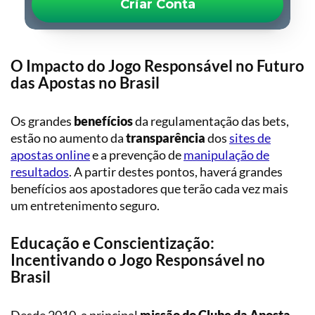
Criar Conta
O Impacto do Jogo Responsável no Futuro
das Apostas no Brasil
Os grandes
benefícios
da regulamentação das bets,
estão no aumento da
transparência
dos
sites de
apostas online
e a prevenção de
manipulação de
resultados
. A partir destes pontos, haverá grandes
benefícios aos apostadores que terão cada vez mais
um entretenimento seguro.
Educação e Conscientização:
Incentivando o Jogo Responsável no
Brasil
Desde 2010, a principal
missão do Clube da Aposta
,