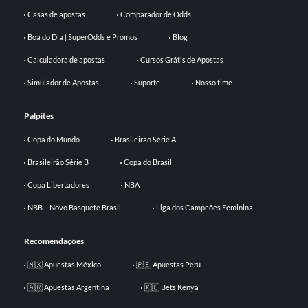
Casas de apostas
Comparador de Odds
Boa do Dia | SuperOdds e Promos
Blog
Calculadora de apostas
Cursos Grátis de Apostas
Simulador de Apostas
Suporte
Nosso time
Palpites
Copa do Mundo
Brasileirão Série A
Brasileirão Série B
Copa do Brasil
Copa Libertadores
NBA
NBB – Novo Basquete Brasil
Liga dos Campeões Feminina
Recomendações
🇲🇽 Apuestas México
🇵🇪 Apuestas Perú
🇦🇷 Apuestas Argentina
🇰🇪 Bets Kenya