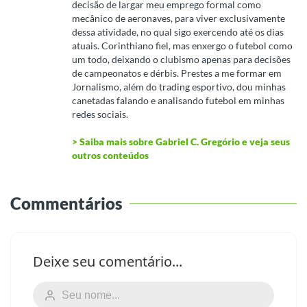
decisão de largar meu emprego formal como
mecânico de aeronaves, para viver exclusivamente
dessa atividade, no qual sigo exercendo até os dias
atuais. Corinthiano fiel, mas enxergo o futebol como
um todo, deixando o clubismo apenas para decisões
de campeonatos e dérbis. Prestes a me formar em
Jornalismo, além do trading esportivo, dou minhas
canetadas falando e analisando futebol em minhas
redes sociais.
> Saiba mais sobre Gabriel C. Gregório e veja seus
outros conteúdos
Commentários
Deixe seu comentário...