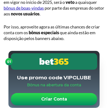
em vigor no início de 2025, será o
veto
a quaisquer
bônus de boas-vindas
por parte das empresas do setor
aos
novos usuários
.
Por isso, aproveite agora as últimas chances de criar
conta com os
bônus especiais
que ainda estão em
disposição pelos banners abaixo.
01
Use promo co
de VIPCLUBE
Bônus na abertura da conta
Criar Conta