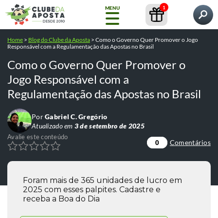
1
MENU
Pesquisar por
Você está lendo:
Como o Governo Quer Promover o Jogo
Home
>
Blog do Clube da Aposta
>
Como o Governo Quer Promover o Jogo
Home
Responsável com a Regulamentação das Apostas no
Responsável com a Regulamentação das Apostas no Brasil
Palpites
Conteúdos
Casas de Apostas
Brasil
Como o Governo Quer Promover o
Avalie este conteúdo
NOVO
Comentários
0
Copa
Jogo Responsável com a
do
Mundo
Regulamentação das Apostas no Brasil
Por
Gabriel C. Gregório
Atualizado em
3 de setembro de 2025
Casas
Avalie este conteúdo
de
Comentários
0
Apostas
Pesquisas populares:
/
como apostar na bet365
como fazer o
Bônus
/
/
cadastro na bet365
Foram mais de 365 unidades de lucro em
betfair como funciona
telegram tips
e
/
2025 com esses palpites. Cadastre e
/
melhores casas de apostas
cursos
Conteúdos
Promoções
receba a Boa do Dia
Guia