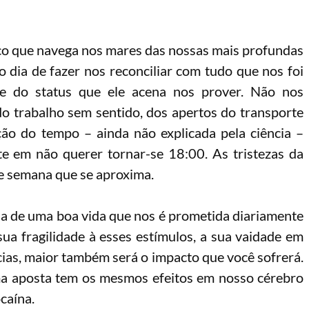
rco que navega nos mares das nossas mais profundas
 o dia de fazer nos reconciliar com tudo que nos foi
e do status que ele acena nos prover. Não nos
do trabalho sem sentido, dos apertos do transporte
ção do tempo – ainda não explicada pela ciência –
e em não querer tornar-se 18:00. As tristezas da
de semana que se aproxima.
nua de uma boa vida que nos é prometida diariamente
sua fragilidade à esses estímulos, a sua vaidade em
cias, maior também será o impacto que você sofrerá.
ma aposta tem os mesmos efeitos em nosso cérebro
caína.