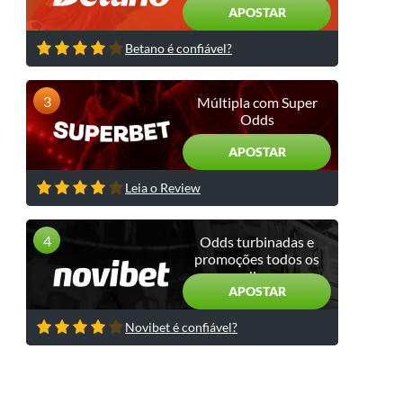
APOSTAR
Betano é confiável?
Múltipla com Super
Odds
APOSTAR
Leia o Review
Odds turbinadas e
promoções todos os
dias
APOSTAR
Novibet é confiável?