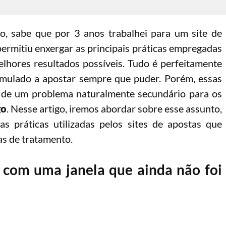
, sabe que por 3 anos trabalhei para um site de
permitiu enxergar as principais práticas empregadas
elhores resultados possíveis. Tudo é perfeitamente
imulado a apostar sempre que puder. Porém, essas
 de um problema naturalmente secundário para os
go
. Nesse artigo, iremos abordar sobre esse assunto,
 práticas utilizadas pelos sites de apostas que
as de tratamento.
 com uma janela que ainda não foi