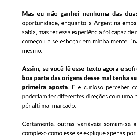
Mas eu não ganhei nenhuma das duas
oportunidade, enquanto a Argentina emp
sabia, mas ter essa experiência foi capaz de 
começou a se esboçar em minha mente: “não
mesmo.
Assim, se você lê esse texto agora e sof
boa parte das origens desse mal tenha s
primeira aposta
. E é curioso perceber c
poderiam ter diferentes direções com uma b
pênalti mal marcado.
Certamente, outras variáveis somam-se 
complexo como esse se explique apenas por 