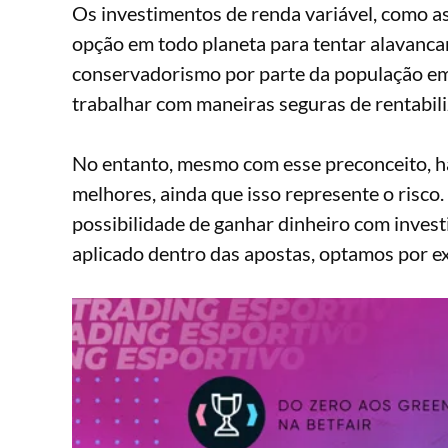
Os investimentos de renda variável, como a
opção em todo planeta para tentar alavancar 
conservadorismo por parte da população em 
trabalhar com maneiras seguras de rentabili
No entanto, mesmo com esse preconceito, 
melhores, ainda que isso represente o risco.
possibilidade de ganhar dinheiro com inves
aplicado dentro das apostas, optamos por ex