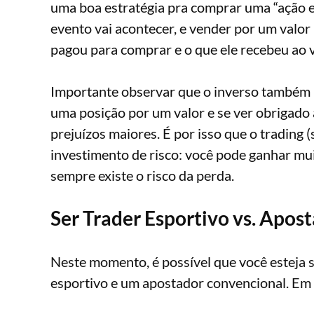
uma boa estratégia pra comprar uma “ação 
evento vai acontecer, e vender por um valor 
pagou para comprar e o que ele recebeu ao v
Importante observar que o inverso também 
uma posição por um valor e se ver obrigado 
prejuízos maiores. É por isso que o trading 
investimento de risco: você pode ganhar m
sempre existe o risco da perda.
Ser Trader Esportivo vs. Apost
Neste momento, é possível que você esteja 
esportivo e um apostador convencional. Em 