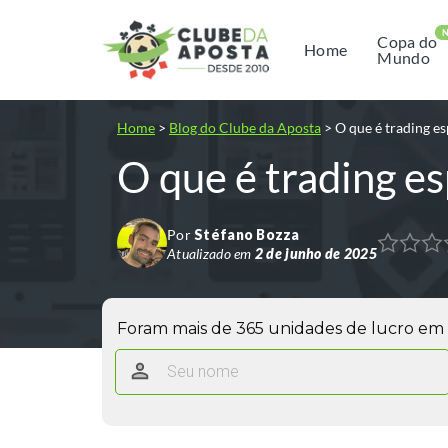
Copa do
Home
Mundo
Pe
Você está lendo:
Home
>
Blog do Clube da Aposta
O que é trading esportivo?
>
O que é trading e
O que é trading e
Pes
tel
Por
Stéfano Bozza
Atualizado em
2 de junho de 2025
Foram mais de 365 unidades de lucro em 2