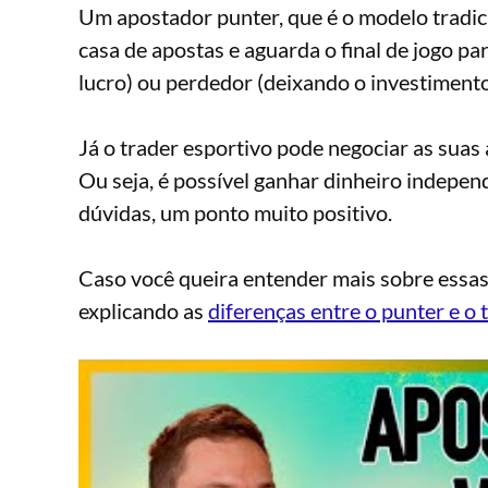
Um apostador punter, que é o modelo tradici
casa de apostas e aguarda o final de jogo pa
lucro) ou perdedor (deixando o investimento
Já o trader esportivo pode negociar as suas
Ou seja, é possível ganhar dinheiro independ
dúvidas, um ponto muito positivo.
Caso você queira entender mais sobre essas
explicando as
diferenças entre o punter e o 