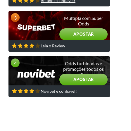
Betano é confiável?
Múltipla com Super
Odds
APOSTAR
Leia o Review
Odds turbinadas e
promoções todos os
dias
APOSTAR
Novibet é confiável?