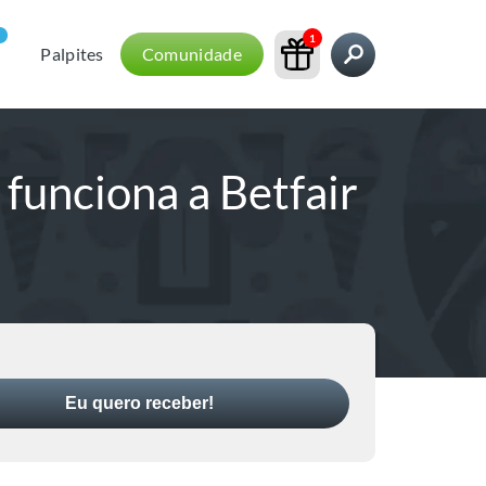
S
1
Palpites
Comunidade
ostas
Comentários
e conteúdo
0
funciona a Betfair
/
/
o na bet365
betfair como funciona
Eu quero receber!