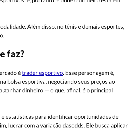
sportivos, e, portanto, é onde o dinheiro está em
odalidade. Além disso, no tênis e demais esportes,
o.
e faz?
mercado é
trader esportivo
. Esse personagem é,
 na bolsa esportiva, negociando seus preços ao
a ganhar dinheiro — o que, afinal, é o principal
e estatísticas para identificar oportunidades de
m, lucrar com a variação dasodds. Ele busca aplicar