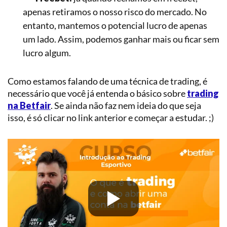
Quiz:
Entrevistas
apenas retiramos o nosso risco do mercado. No
Descubra
Chances
o
entanto, mantemos o potencial lucro de apenas
Outras
de
seu
categorias
título
um lado. Assim, podemos ganhar mais ou ficar sem
perfil
e
de
lucro algum.
rebaixamento
apostador
Validador
Como estamos falando de uma técnica de trading, é
Estatístico
necessário que você já entenda o básico sobre
trading
de
na Betfair
. Se ainda não faz nem ideia do que seja
Estratégias
E-
isso, é só clicar no link anterior e começar a estudar. ;)
sports
Basquete
Tênis
Planilha
Gestão
Vôlei
de
Banca
Futebol
Americano
Planilha
de