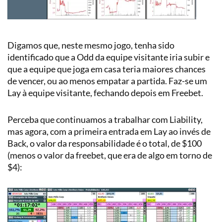
Digamos que, neste mesmo jogo, tenha sido
identificado que a Odd da equipe visitante iria subir e
que a equipe que joga em casa teria maiores chances
de vencer, ou ao menos empatar a partida. Faz-se um
Lay à equipe visitante, fechando depois em Freebet.
Perceba que continuamos a trabalhar com Liability,
mas agora, com a primeira entrada em Lay ao invés de
Back, o valor da responsabilidade é o total, de $100
(menos o valor da freebet, que era de algo em torno de
$4):