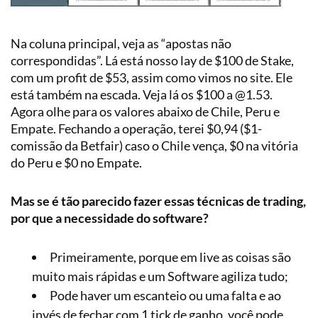
Na coluna principal, veja as “apostas não
correspondidas”. Lá está nosso lay de $100 de Stake,
com um profit de $53, assim como vimos no site. Ele
está também na escada. Veja lá os $100 a @1.53.
Agora olhe para os valores abaixo de Chile, Peru e
Empate. Fechando a operação, terei $0,94 ($1-
comissão da Betfair) caso o Chile vença, $0 na vitória
do Peru e $0 no Empate.
Mas se é tão parecido fazer essas técnicas de trading,
por que a necessidade do software?
Primeiramente, porque em live as coisas são
muito mais rápidas e um Software agiliza tudo;
Pode haver um escanteio ou uma falta e ao
invés de fechar com 1 tick de ganho, você pode