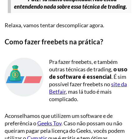
entendendo nada sobre essa técnica de trading.
Relaxa, vamos tentar descomplicar agora.
Como fazer freebets na prática?
Pra fazer freebets, e também
outras técnicas de trading,
o uso
de software é essencial
. É sim
possível fazer freebets no
site da
Betfair
, mas lá tudo é mais
complicado.
Aconselhamos que utilizem um software e de
preferência o
Geeks Toy
. Caso não possam ou não
queiram pagar pela licença do Geeks, vocês podem
utilizar o
Cymatic
que é grátis e tem ótimas