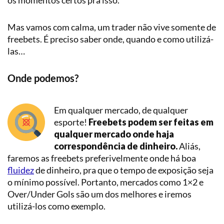
Mas vamos com calma, um trader não vive somente de
freebets. É preciso saber onde, quando e como utilizá-
las…
Onde podemos?
Em qualquer mercado, de qualquer
esporte!
Freebets podem ser feitas em
qualquer mercado onde haja
correspondência de dinheiro.
Aliás,
faremos as freebets preferivelmente onde há boa
fluidez
de dinheiro, pra que o tempo de exposição seja
o mínimo possível. Portanto, mercados como 1×2 e
Over/Under Gols são um dos melhores e iremos
utilizá-los como exemplo.