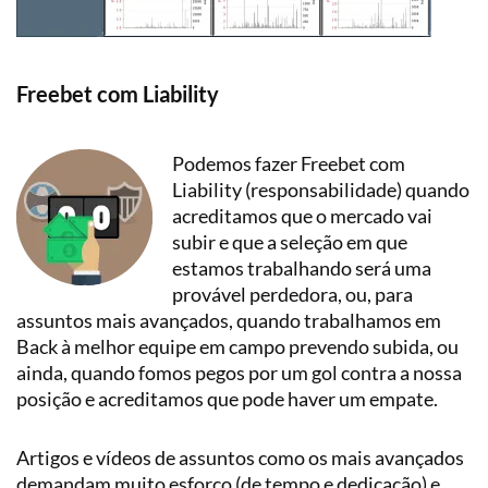
Freebet com Liability
Podemos fazer Freebet com
Liability (responsabilidade) quando
acreditamos que o mercado vai
subir e que a seleção em que
estamos trabalhando será uma
provável perdedora, ou, para
assuntos mais avançados, quando trabalhamos em
Back à melhor equipe em campo prevendo subida, ou
ainda, quando fomos pegos por um gol contra a nossa
posição e acreditamos que pode haver um empate.
Artigos e vídeos de assuntos como os mais avançados
demandam muito esforço (de tempo e dedicação) e