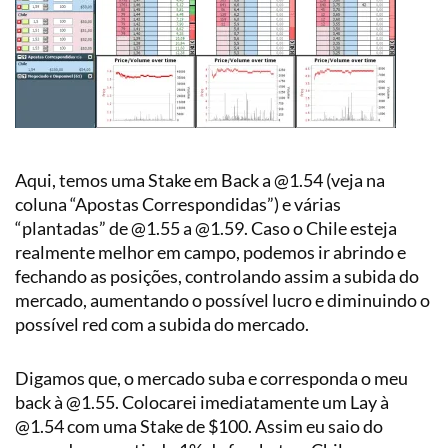
Aqui, temos uma Stake em Back a @1.54 (veja na
coluna “Apostas Correspondidas”) e várias
“plantadas” de @1.55 a @1.59. Caso o Chile esteja
realmente melhor em campo, podemos ir abrindo e
fechando as posições, controlando assim a subida do
mercado, aumentando o possível lucro e diminuindo o
possível red com a subida do mercado.
Digamos que, o mercado suba e corresponda o meu
back à @1.55. Colocarei imediatamente um Lay à
@1.54 com uma Stake de $100. Assim eu saio do