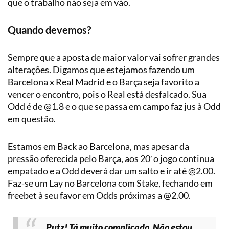
que o trabalho não seja em vão.
Quando devemos?
Sempre que a aposta de maior valor vai sofrer grandes
alterações. Digamos que estejamos fazendo um
Barcelona x Real Madrid e o Barça seja favorito a
vencer o encontro, pois o Real está desfalcado. Sua
Odd é de @1.8 e o que se passa em campo faz jus à Odd
em questão.
Estamos em Back ao Barcelona, mas apesar da
pressão oferecida pelo Barça, aos 20′ o jogo continua
empatado e a Odd deverá dar um salto e ir até @2.00.
Faz-se um Lay no Barcelona com Stake, fechando em
freebet à seu favor em Odds próximas a @2.00.
Putz! Tá muito complicado. Não estou