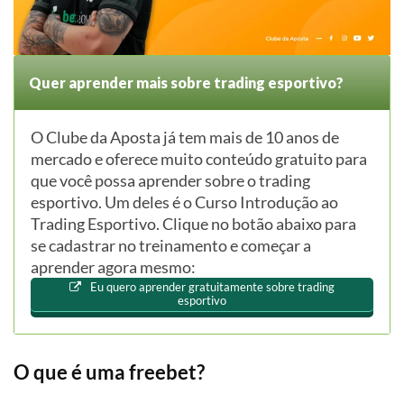
Loterias
Precificação
Simulador
de
Apostas
Quer aprender mais sobre trading esportivo?
O Clube da Aposta já tem mais de 10 anos de
mercado e oferece muito conteúdo gratuito para
que você possa aprender sobre o trading
esportivo. Um deles é o Curso Introdução ao
Trading Esportivo. Clique no botão abaixo para
se cadastrar no treinamento e começar a
aprender agora mesmo:
Eu quero aprender gratuitamente sobre trading
esportivo
O que é uma freebet?