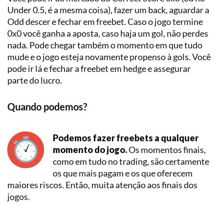
Under 0.5, é a mesma coisa), fazer um back, aguardar a
Odd descer e fechar em freebet. Caso o jogo termine
0x0 você ganha a aposta, caso haja um gol, não perdes
nada. Pode chegar também o momento em que tudo
mude e o jogo esteja novamente propenso à gols. Você
pode ir lá e fechar a freebet em hedge e assegurar
parte do lucro.
Quando podemos?
Podemos fazer freebets a qualquer
momento do jogo.
Os momentos finais,
como em tudo no trading, são certamente
os que mais pagam e os que oferecem
maiores riscos. Então, muita atenção aos finais dos
jogos.