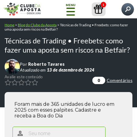
1
MENU
Pesquisar por
Você está lendo:
Técnicas de Trading • Freebets: como
Home
>
Blog do Clube da Aposta
>
Técnicas de Trading • Freebets: como fazer
Home
fazer uma aposta sem riscos na Betfair?
uma aposta sem riscos na Betfair?
Palpites
Conteúdos
Casas de Apostas
Avalie este conteúdo
Comentários
0
Técnicas de Trading • Freebets: como
NOVO
Copa
fazer uma aposta sem riscos na Betfair?
do
Mundo
Por
Roberto Tavares
Atualizado em
13 de dezembro de 2024
Avalie este conteúdo
Casas
Comentários
0
de
Apostas
Foram mais de 365 unidades de lucro em
Bônus
Pesquisas populares:
/
como apostar na bet365
como fazer o
Conteúdos
2025 com esses palpites. Cadastre e
e
/
/
cadastro na bet365
betfair como funciona
telegram tips
receba a Boa do Dia
Promoções
/
/
melhores casas de apostas
cursos
GRÁTIS
Guia
Ferramentas
Bet365
Completo