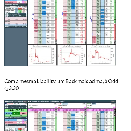
Com a mesma Liability, um Back mais acima, à Odd
@3.30