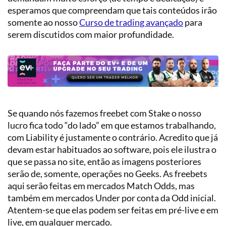
esperamos que compreendam que tais conteúdos irão
somente ao nosso
Curso de trading avançado
para
serem discutidos com maior profundidade.
Se quando nós fazemos freebet com Stake o nosso
lucro fica todo “do lado” em que estamos trabalhando,
com Liability é justamente o contrário. Acredito que já
devam estar habituados ao software, pois ele ilustra o
que se passa no site, então as imagens posteriores
serão de, somente, operações no Geeks. As freebets
aqui serão feitas em mercados Match Odds, mas
também em mercados Under por conta da Odd inicial.
Atentem-se que elas podem ser feitas em pré-live e em
live, em qualquer mercado.