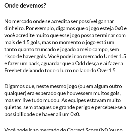
Onde devemos?
No mercado onde se acredita ser possível ganhar
dinheiro. Por exemplo, digamos que o jogo esteja 0x0 e
você acredite muito que esse jogo possa terminar com
mais de 1.5 gols, mas no momento o jogo está um
tanto quanto truncado e jogado a meio campo, sem
risco de haver gols. Você pode ir ao mercado Under 1.5
e fazer um back, aguardar que a Odd desça e aí fazer a
Freebet deixando todo o lucro no lado do Over1,5.
Digamos que, neste mesmo jogo (ou em algum outro
qualquer) era esperado que houvessem muitos gols,
mas em live tudo mudou. As equipes estavam muito
quietas, sem ataques de grande perigo e percebeu-se a
possibilidade de haver ali um 0x0.
Você pode ir ao mercado do Correct Score 0x0 (ou no