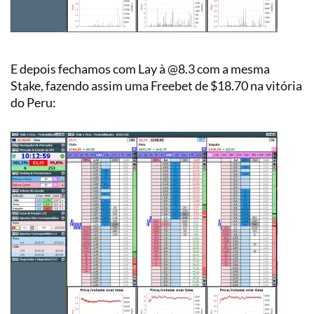
E depois fechamos com Lay à @8.3 com a mesma
Stake, fazendo assim uma Freebet de $18.70 na vitória
do Peru: