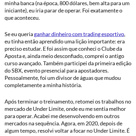
minha banca (na época, 800 dólares, bem alta para um
iniciante), eu iria parar de operar. Foi exatamente o
que aconteceu.
Se eu queria
ganhar dinheiro com trading esportivo
,
eu tinha então aprendido uma lição importante: era
preciso estudar. E foi assim que conheci o Clube da
Aposta e, ainda meio desconfiado, comprei o antigo
curso avançado. Também participei da primeira edição
do SBX, evento presencial para apostadores.
Pessoalmente, foi um divisor de águas que mudou
completamente a minha história.
Após terminar o treinamento, retomei os trabalhos no
mercado de Under Limite, onde eu me sentia melhor
para operar. Acabei me desenvolvendo em outros
mercados na sequência. Agora, em 2020, depois de
algum tempo, resolvi voltar a focar no Under Limite. É