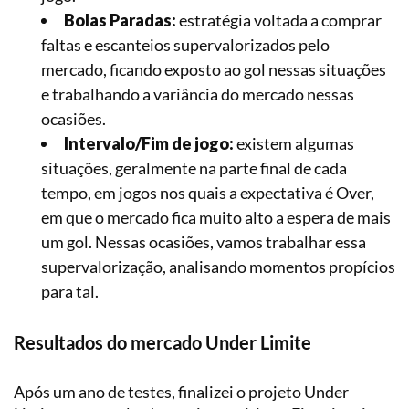
Bolas Paradas:
estratégia voltada a comprar
faltas e escanteios supervalorizados pelo
mercado, ficando exposto ao gol nessas situações
e trabalhando a variância do mercado nessas
ocasiões.
Intervalo/Fim de jogo:
existem algumas
situações, geralmente na parte final de cada
tempo, em jogos nos quais a expectativa é Over,
em que o mercado fica muito alto a espera de mais
um gol. Nessas ocasiões, vamos trabalhar essa
supervalorização, analisando momentos propícios
para tal.
Resultados do mercado Under Limite
Após um ano de testes, finalizei o projeto Under