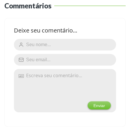
Commentários
Deixe seu comentário...