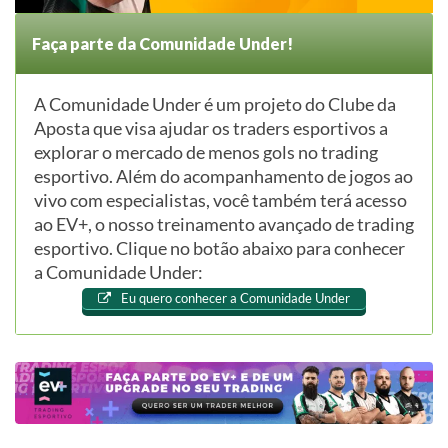
Loterias
Precificação
Faça parte da Comunidade Under!
Simulador
de
Apostas
A Comunidade Under é um projeto do Clube da
Aposta que visa ajudar os traders esportivos a
explorar o mercado de menos gols no trading
esportivo. Além do acompanhamento de jogos ao
vivo com especialistas, você também terá acesso
ao EV+, o nosso treinamento avançado de trading
esportivo. Clique no botão abaixo para conhecer
a Comunidade Under:
Eu quero conhecer a Comunidade Under