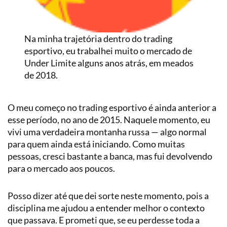
Na minha trajetória dentro do trading
esportivo, eu trabalhei muito o mercado de
Under Limite alguns anos atrás, em meados
de 2018.
O meu começo no trading esportivo é ainda anterior a
esse período, no ano de 2015. Naquele momento, eu
vivi uma verdadeira montanha russa — algo normal
para quem ainda está iniciando. Como muitas
pessoas, cresci bastante a banca, mas fui devolvendo
para o mercado aos poucos.
Posso dizer até que dei sorte neste momento, pois a
disciplina me ajudou a entender melhor o contexto
que passava. E prometi que, se eu perdesse toda a