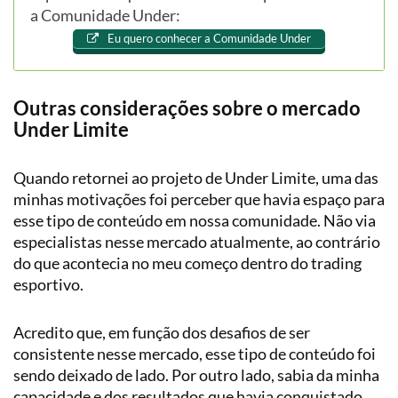
a Comunidade Under:
Eu quero conhecer a Comunidade Under
Outras considerações sobre o mercado
Under Limite
Quando retornei ao projeto de Under Limite, uma das
minhas motivações foi perceber que havia espaço para
esse tipo de conteúdo em nossa comunidade. Não via
especialistas nesse mercado atualmente, ao contrário
do que acontecia no meu começo dentro do trading
esportivo.
Acredito que, em função dos desafios de ser
consistente nesse mercado, esse tipo de conteúdo foi
sendo deixado de lado. Por outro lado, sabia da minha
capacidade e dos resultados que havia conquistado