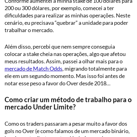
Conforme aumentei a minha stake de 100 dólares para
200 ou 300 dólares, por exemplo, comecei a ter
dificuldades para realizar as minhas operações. Neste
cenário, eu precisava “quebrar” a unidade para poder
trabalhar o mercado.
Além disso, percebi que nem sempre conseguia
colocar a stake cheia nas operações, algo que afetou
meus resultados. Assim, passei a olhar mais para o
mercado de Match Odds
, migrando totalmente para
ele em um segundo momento. Mas isso foi antes de
notar esse peso a favor do Over desde 2018…
Como criar um método de trabalho para o
mercado Under Limite?
Como os traders passaram a pesar muito a favor dos
gols no Over (e como falamos de um mercado binário,