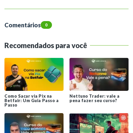
Comentários
0
Recomendados para você
Como Sacar via Pix na
Nettuno Trader: vale a
Betfair: Um Guia Passo a
pena fazer seu curso?
Passo