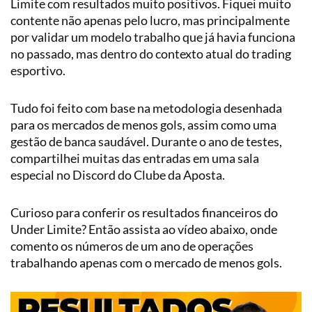
Limite com resultados muito positivos. Fiquei muito
contente não apenas pelo lucro, mas principalmente
por validar um modelo trabalho que já havia funciona
no passado, mas dentro do contexto atual do trading
esportivo.
Tudo foi feito com base na metodologia desenhada
para os mercados de menos gols, assim como uma
gestão de banca saudável. Durante o ano de testes,
compartilhei muitas das entradas em uma sala
especial no Discord do Clube da Aposta.
Curioso para conferir os resultados financeiros do
Under Limite? Então assista ao vídeo abaixo, onde
comento os números de um ano de operações
trabalhando apenas com o mercado de menos gols.