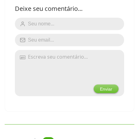
Deixe seu comentário...