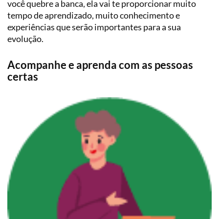
você quebre a banca, ela vai te proporcionar muito
tempo de aprendizado, muito conhecimento e
experiências que serão importantes para a sua
evolução.
Acompanhe e aprenda com as pessoas
certas