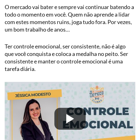
O mercado vai bater e sempre vai continuar batendo a
todo o momento em você. Quem não aprende a lidar
com estes momentos ruins, joga tudo fora. Por vezes,
um bom trabalho de anos…
Ter controle emocional, ser consistente, não é algo
que você conquista e coloca a medalha no peito. Ser
consistente e manter o controle emocional é uma
tarefa diária.