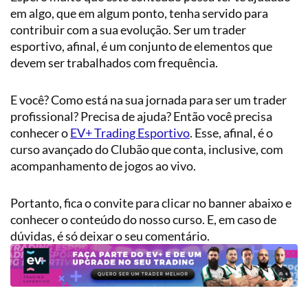
em algo, que em algum ponto, tenha servido para
contribuir com a sua evolução. Ser um trader
esportivo, afinal, é um conjunto de elementos que
devem ser trabalhados com frequência.
E você? Como está na sua jornada para ser um trader
profissional? Precisa de ajuda? Então você precisa
conhecer o
EV+ Trading Esportivo
. Esse, afinal, é o
curso avançado do Clubão que conta, inclusive, com
acompanhamento de jogos ao vivo.
Portanto, fica o convite para clicar no banner abaixo e
conhecer o conteúdo do nosso curso. E, em caso de
dúvidas, é só deixar o seu comentário.