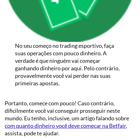
No seu começo no trading esportivo, faça
suas operações com pouco dinheiro. A
verdade é que ninguém vai começar
ganhando dinheiro por aqui. Pelo contrário,
provavelmente você vai perder nas suas
primeiras apostas.
Portanto, comece com pouco! Caso contrário,
dificilmente você vai conseguir prosseguir neste
mundo. Eu tenho, inclusive, um artigo falando sobre
com quanto dinheiro você deve começar na Betfair
,
assista, pode te ajudar.