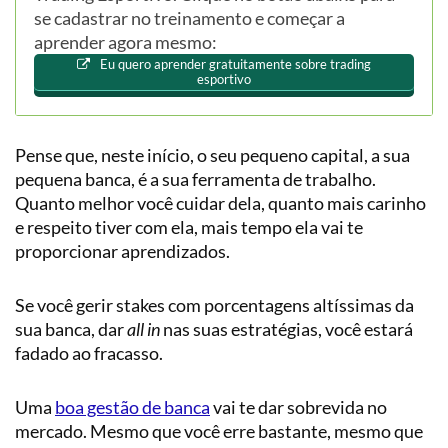
se cadastrar no treinamento e começar a
aprender agora mesmo:
Eu quero aprender gratuitamente sobre trading
esportivo
Pense que, neste início, o seu pequeno capital, a sua
pequena banca, é a sua ferramenta de trabalho.
Quanto melhor você cuidar dela, quanto mais carinho
e respeito tiver com ela, mais tempo ela vai te
proporcionar aprendizados.
Se você gerir stakes com porcentagens altíssimas da
sua banca, dar
all in
nas suas estratégias, você estará
fadado ao fracasso.
Uma
boa gestão de banca
vai te dar sobrevida no
mercado. Mesmo que você erre bastante, mesmo que