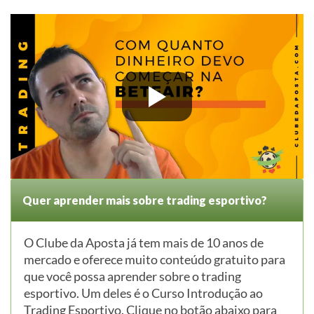
Quer aprender mais sobre trading esportivo?
O Clube da Aposta já tem mais de 10 anos de
mercado e oferece muito conteúdo gratuito para
que você possa aprender sobre o trading
esportivo. Um deles é o Curso Introdução ao
Trading Esportivo. Clique no botão abaixo para