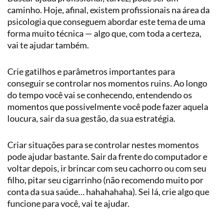
caminho. Hoje, afinal, existem profissionais na área da
psicologia que conseguem abordar este tema de uma
forma muito técnica — algo que, com toda a certeza,
vai te ajudar também.
Crie gatilhos e parâmetros importantes para
conseguir se controlar nos momentos ruins. Ao longo
do tempo você vai se conhecendo, entendendo os
momentos que possivelmente você pode fazer aquela
loucura, sair da sua gestão, da sua estratégia.
Criar situações para se controlar nestes momentos
pode ajudar bastante. Sair da frente do computador e
voltar depois, ir brincar com seu cachorro ou com seu
filho, pitar seu cigarrinho (não recomendo muito por
conta da sua saúde… hahahahaha). Sei lá, crie algo que
funcione para você, vai te ajudar.