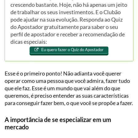
crescendo bastante. Hoje, não há apenas um jeito
de trabalhar os seus investimentos. E o Clubão
pode ajudar na sua evolução. Responda ao Quiz
do Apostador gratuitamente para saber o seu
perfil de apostador e receber a recomendação de
dicas especiais:
Eu quero fazer o Quiz do Apostador
Esse é o primeiro ponto! Não adianta você querer
operar como uma pessoa que você admira, fazer tudo
que ele faz. Esse é um mundo que vai além do que
queremos, é preciso entender as suas características
para conseguir fazer bem, o que você se propõe a fazer.
A importância de se especializar em um
mercado