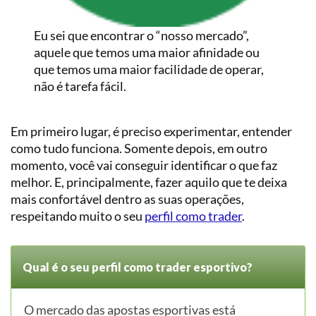
Eu sei que encontrar o “nosso mercado”,
aquele que temos uma maior afinidade ou
que temos uma maior facilidade de operar,
não é tarefa fácil.
Em primeiro lugar, é preciso experimentar, entender
como tudo funciona. Somente depois, em outro
momento, você vai conseguir identificar o que faz
melhor. E, principalmente, fazer aquilo que te deixa
mais confortável dentro as suas operações,
respeitando muito o seu
perfil como trader
.
Qual é o seu perfil como trader esportivo?
O mercado das apostas esportivas está