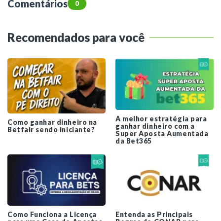
Comentários
0
Recomendados para você
A melhor estratégia para
Como ganhar dinheiro na
ganhar dinheiro com a
Betfair sendo iniciante?
Super Aposta Aumentada
da Bet365
Como Funciona a Licença
Entenda as Principais