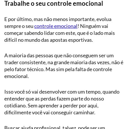
Trabalhe o seu controle emocional
E por último, mas não menos importante, evolua
sempre o seu
controle emocional
! Ninguém vai
começar sabendo lidar com este, que é o lado mais
difícil no mundo das apostas esportivas.
A maioria das pessoas que não conseguem ser um
trader consistente, na grande maioria das vezes, não é
pelo fator técnico. Mas sim pela falta de controle
emocional.
Isso você só vai desenvolver com um tempo, quando
entender que as perdas fazem parte do nosso
cotidiano. Sem aprender a perder por aqui,
dificilmente você vai conseguir caminhar.
Buscar ajuda profissional, talvez, pode ser um