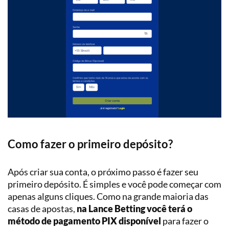
Como fazer o primeiro depósito?
Após criar sua conta, o próximo passo é fazer seu
primeiro depósito. É simples e você pode começar com
apenas alguns cliques. Como na grande maioria das
casas de apostas,
na Lance Betting você terá o
método de pagamento PIX disponível
para fazer o