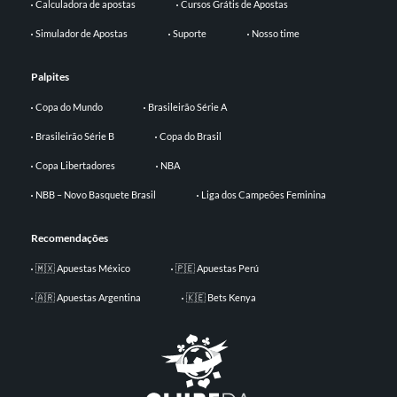
Calculadora de apostas
Cursos Grátis de Apostas
Simulador de Apostas
Suporte
Nosso time
Palpites
Copa do Mundo
Brasileirão Série A
Brasileirão Série B
Copa do Brasil
Copa Libertadores
NBA
NBB – Novo Basquete Brasil
Liga dos Campeões Feminina
Recomendações
🇲🇽 Apuestas México
🇵🇪 Apuestas Perú
🇦🇷 Apuestas Argentina
🇰🇪 Bets Kenya