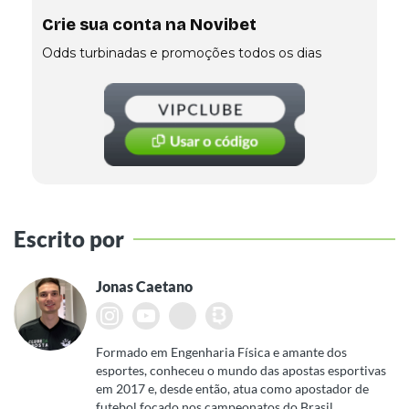
Crie sua conta na Novibet
Odds turbinadas e promoções todos os dias
Escrito por
Jonas Caetano
Formado em Engenharia Física e amante dos
esportes, conheceu o mundo das apostas esportivas
em 2017 e, desde então, atua como apostador de
futebol focado nos campeonatos do Brasil.