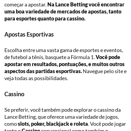
começar a apostar.
Na Lance Betting você encontrar
uma boa variedade de mercados de apostas, tanto
para esportes quanto para cassino.
Apostas Esportivas
Escolha entre uma vasta gama de esportes e eventos,
de futebol a tênis, basquete a Fórmula 1.
Você pode
apostar em resultados, pontuações, e muitos outros
aspectos das partidas esportivas.
Navegue pelo site e
veja todas as possibilidades.
Cassino
Se preferir, você também pode explorar o cassino da
Lance Betting, que oferece uma variedade de jogos,
como
slots, poker, blackjack e roleta
. Você pode jogar
tanto o
Cassino
convencional como também o