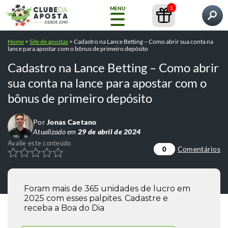
1
MENU
Pesquisar por
Você está lendo:
Cadastro na Lance Betting – Como abrir
Home
>
Site de apostas
>
Cadastro na Lance Betting – Como abrir sua conta na
Home
sua conta na lance para apostar com o bônus de primeiro
lance para apostar com o bônus de primeiro depósito
Palpites
Conteúdos
Casas de Apostas
depósito
Cadastro na Lance Betting – Como abrir
Avalie este conteúdo
NOVO
Comentários
0
Copa
sua conta na lance para apostar com o
do
Mundo
bônus de primeiro depósito
Por
Jonas Caetano
Atualizado em
29 de abril de 2024
Casas
Avalie este conteúdo
de
Comentários
0
Apostas
Pesquisas populares:
/
como apostar na bet365
como fazer o
Bônus
/
/
cadastro na bet365
Foram mais de 365 unidades de lucro em
betfair como funciona
telegram tips
e
/
2025 com esses palpites. Cadastre e
/
melhores casas de apostas
cursos
Conteúdos
Promoções
receba a Boa do Dia
Guia