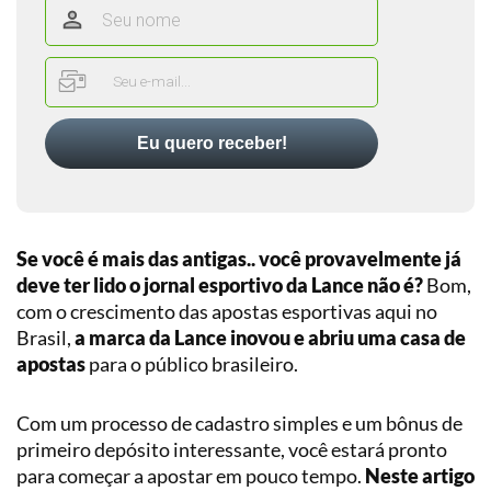
Completo
Bet365
GRÁTIS
para
Ferramentas
a
de
Betfair
Fase
Apostas
de
Betano
Grupos
Últimas
do
Eu quero receber!
Palpites
Blog
Palpites
Copa
do
Promoções
Boa
Mundo
do
Superbet
do
2026
Dia
Se você é mais das antigas.. você provavelmente já
Dia
Novibet
|
deve ter lido o jornal esportivo da Lance não é?
Bom,
Comparador
Apostas
munidade
SuperOdds
de
com o crescimento das apostas esportivas aqui no
Esportivas
Bilhete
KTO
e
Odds
Brasil,
a marca da Lance inovou e abriu uma casa de
Pronto
Promos
Como
para
apostas
para o público brasileiro.
Sportingbet
apostar?
Hoje
Calculadora
Ver
de
Estratégias
Com um processo de cadastro simples e um bônus de
Palpites
todas
Apostas
de
de
primeiro depósito interessante, você estará pronto
Apostas
hoje
Cursos
para começar a apostar em pouco tempo.
Neste artigo