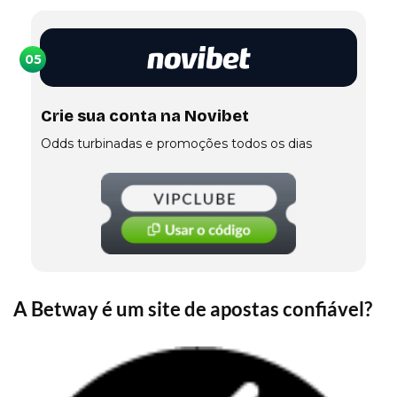
05
Crie sua conta na Novibet
Odds turbinadas e promoções todos os dias
A Betway é um site de apostas confiável?