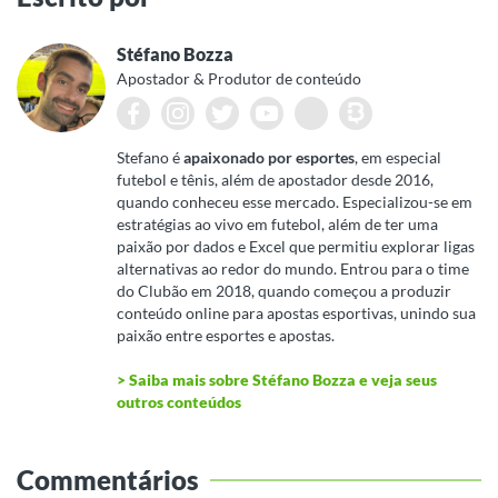
Stéfano Bozza
Apostador & Produtor de conteúdo
Stefano é
apaixonado por esportes
, em especial
futebol e tênis, além de apostador desde 2016,
quando conheceu esse mercado. Especializou-se em
estratégias ao vivo em futebol, além de ter uma
paixão por dados e Excel que permitiu explorar ligas
alternativas ao redor do mundo. Entrou para o time
do Clubão em 2018, quando começou a produzir
conteúdo online para apostas esportivas, unindo sua
paixão entre esportes e apostas.
> Saiba mais sobre Stéfano Bozza e veja seus
outros conteúdos
Commentários