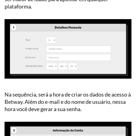
plataforma.
Na sequência, será a hora de criar os dados de acesso à
Betway. Além do e-mail e do nome de usuário, nessa
hora você deve gerar a sua senha.