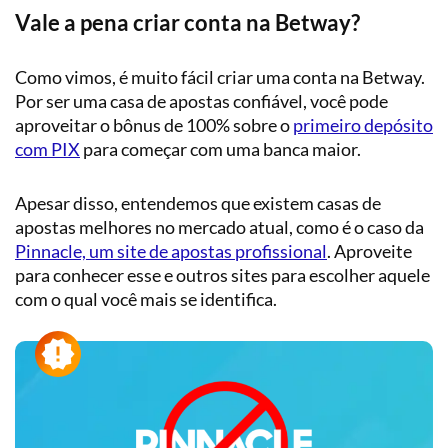
Vale a pena criar conta na Betway?
Como vimos, é muito fácil criar uma conta na Betway.
Por ser uma casa de apostas confiável, você pode
aproveitar o bônus de 100% sobre o
primeiro depósito
com PIX
para começar com uma banca maior.
Apesar disso, entendemos que existem casas de
apostas melhores no mercado atual, como é o caso da
Pinnacle, um site de apostas profissional
. Aproveite
para conhecer esse e outros sites para escolher aquele
com o qual você mais se identifica.