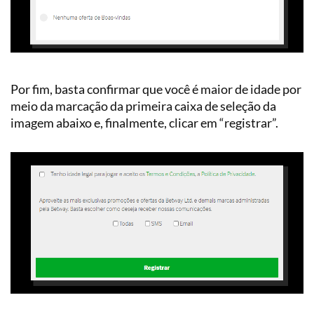
Por fim, basta confirmar que você é maior de idade por
meio da marcação da primeira caixa de seleção da
imagem abaixo e, finalmente, clicar em “registrar”.