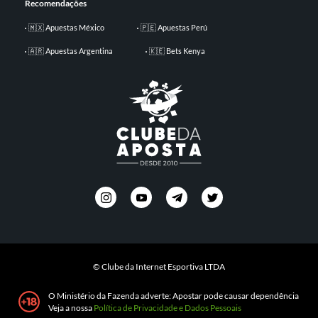
Recomendações
🇲🇽 Apuestas México
🇵🇪 Apuestas Perú
🇦🇷 Apuestas Argentina
🇰🇪 Bets Kenya
© Clube da Internet Esportiva LTDA
O Ministério da Fazenda adverte: Apostar pode causar dependência
Veja a nossa
Política de Privacidade e Dados Pessoais