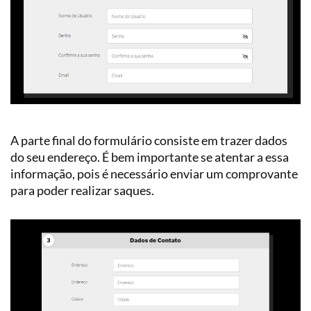
A parte final do formulário consiste em trazer dados
do seu endereço. É bem importante se atentar a essa
informação, pois é necessário enviar um comprovante
para poder realizar saques.