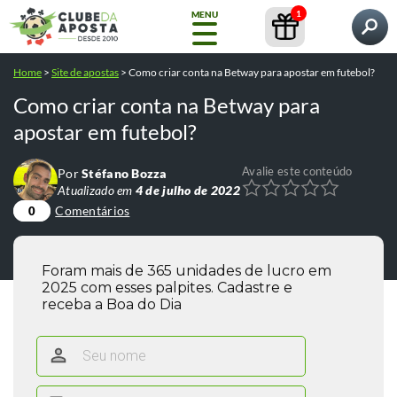
1
MENU
Pesquisar por
Você está lendo:
Como criar conta na Betway para
Home
>
Site de apostas
>
Como criar conta na Betway para apostar em futebol?
Home
apostar em futebol?
Palpites
Conteúdos
Casas de Apostas
Avalie este conteúdo
Como criar conta na Betway para
Comentários
0
NOVO
apostar em futebol?
Copa
do
Mundo
Avalie este conteúdo
Por
Stéfano Bozza
Atualizado em
4 de julho de 2022
Comentários
0
Casas
de
Foram mais de 365 unidades de lucro em
Apostas
2025 com esses palpites. Cadastre e
receba a Boa do Dia
Pesquisas populares:
/
como apostar na bet365
como fazer o
Bônus
/
/
cadastro na bet365
betfair como funciona
telegram tips
e
/
/
melhores casas de apostas
cursos
Conteúdos
Promoções
Guia