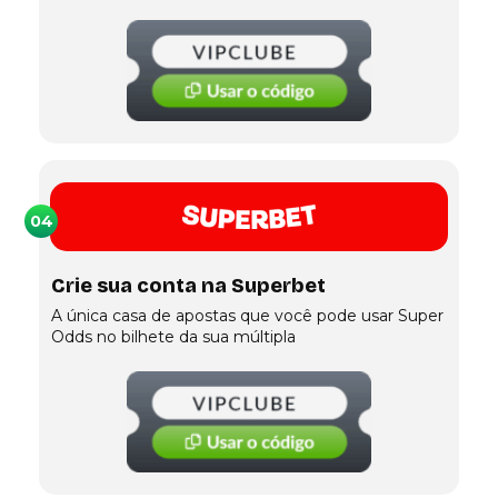
04
Crie sua conta na Superbet
A única casa de apostas que você pode usar Super
Odds no bilhete da sua múltipla