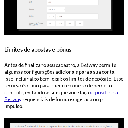
Limites de apostas e bônus
Antes de finalizar o seu cadastro, a Betway permite
algumas configurações adicionais para a sua conta.
Isso incluir algo bem legal: os limites de depósito. Esse
recurso é ótimo para quem tem medo de perder o
controle, evitando assim que você faça
depósitos na
Betway
sequenciais de forma exagerada ou por
impulso.