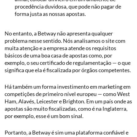
procedência duvidosa, que pode não pagar de
forma justa as nossas apostas.
No entanto, a Betway não apresenta qualquer
problema nesse sentido. Nós analisamos o site com
muita atenção e a empresa atende os requisitos
básicos de uma boa casa de apostas como, por
exemplo, o seu certificado de regulamentação — o que
significa que ela é fiscalizada por órgãos competentes.
Há também um forma investimento em marketing em
competições de primeiro nível europeu — como West
Ham, Alavés, Leicester e Brighton. Em um país onde as
apostas são muito fiscalizadas, como é na Inglaterra,
por exemplo, esse é um bom sinal.
Portanto, a Betway é sim uma plataforma confiável e