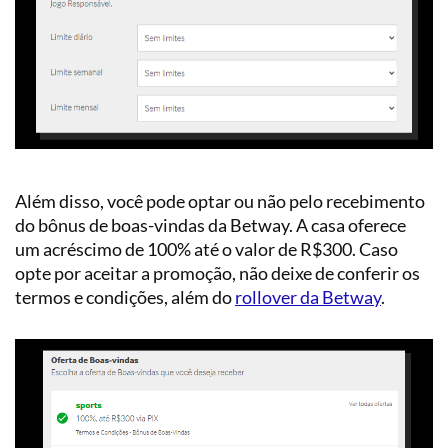
Além disso, você pode optar ou não pelo recebimento
do bônus de boas-vindas da Betway. A casa oferece
um acréscimo de 100% até o valor de R$300. Caso
opte por aceitar a promoção, não deixe de conferir os
termos e condições, além do
rollover da Betway
.