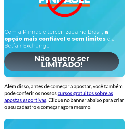
Com a Pinnacle terceirizada no Brasil,
a
opção mais confiável e sem limites
é a
Betfair Exchange.
Não quero ser
LIMITADO!
Além disso, antes de começar a apostar, você também
pode conferir os nossos
cursos gratuitos sobre as
apostas esportivas
. Clique no banner abaixo para criar
o seu cadastro e começar agora mesmo.