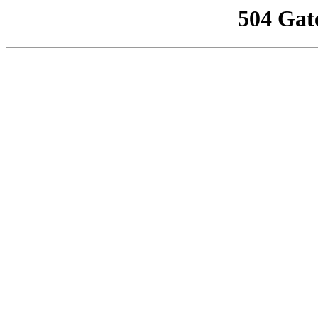
504 Gat