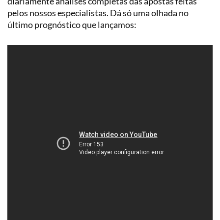
diariamente análises completas das apostas feitas
pelos nossos especialistas. Dá só uma olhada no
último prognóstico que lançamos: