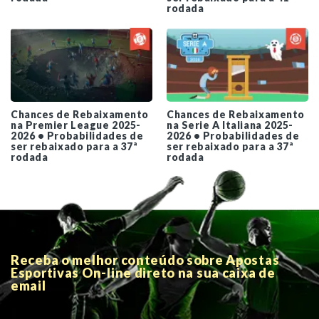
rodada
Chances de Rebaixamento
Chances de Rebaixamento
na Premier League 2025-
na Serie A Italiana 2025-
2026 • Probabilidades de
2026 • Probabilidades de
ser rebaixado para a 37ª
ser rebaixado para a 37ª
rodada
rodada
Receba o melhor conteúdo sobre Apostas
Esportivas On-line direto na sua caixa de
email