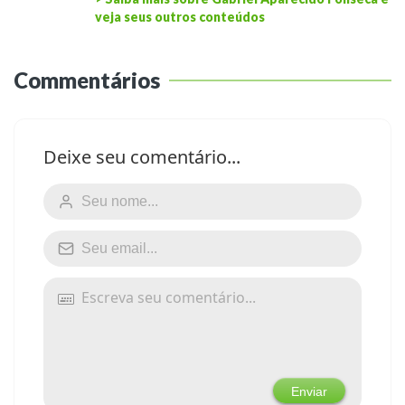
veja seus outros conteúdos
Commentários
Deixe seu comentário...