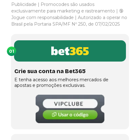
Publicidade | Promocodes são usados
exclusivamente para marketing e rastreamento | 🔞
Jogue com responsabilidade | Autorizado a operar no
Brasil pela Portaria SPA/MF Nº 250, de 07/02/2025
01
Crie sua conta na Bet365
E tenha acesso aos melhores mercados de
apostas e promoções exclusivas.