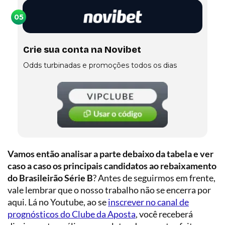
05
Crie sua conta na Novibet
Odds turbinadas e promoções todos os dias
Vamos então analisar a parte debaixo da tabela e ver
caso a caso os principais candidatos ao rebaixamento
do Brasileirão Série B
? Antes de seguirmos em frente,
vale lembrar que o nosso trabalho não se encerra por
aqui. Lá no Youtube, ao se
inscrever no canal de
prognósticos do Clube da Aposta
, você receberá