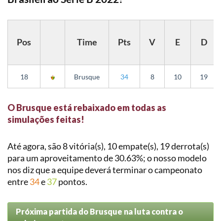
Pos
⠀
Time
Pts
V
E
D
18
Brusque
34
8
10
19
O Brusque está rebaixado em todas as
simulações feitas!
Até agora, são 8 vitória(s), 10 empate(s), 19 derrota(s)
para um aproveitamento de 30.63%; o nosso modelo
nos diz que a equipe deverá terminar o campeonato
entre
34
e
37
pontos.
Próxima partida do Brusque na luta contra o