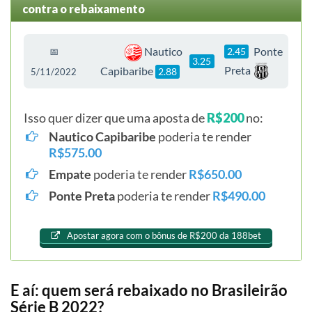
contra o rebaixamento
Nautico
Ponte
📅
2.45
3.25
Preta
Capibaribe
2.88
5/11/2022
Isso quer dizer que uma aposta de
R$200
no:
Nautico Capibaribe
poderia te render
R$575.00
Empate
poderia te render
R$650.00
Ponte Preta
poderia te render
R$490.00
Apostar agora com o bônus de R$200 da 188bet
E aí: quem será rebaixado no Brasileirão
Série B 2022?