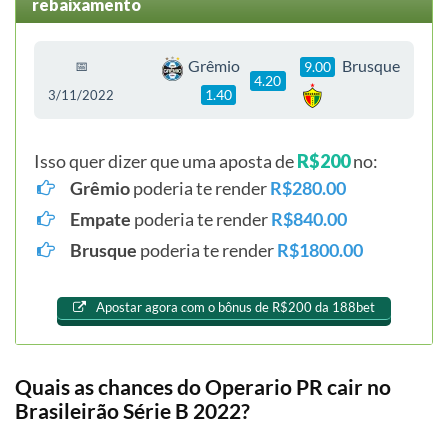
rebaixamento
Grêmio
Brusque
📅
9.00
4.20
1.40
3/11/2022
Isso quer dizer que uma aposta de
R$200
no:
Grêmio
poderia te render
R$280.00
Empate
poderia te render
R$840.00
Brusque
poderia te render
R$1800.00
Apostar agora com o bônus de R$200 da 188bet
Quais as chances do Operario PR cair no
Brasileirão Série B 2022?