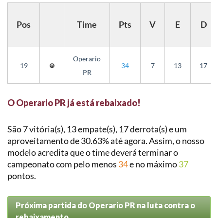
Pos
⠀
Time
Pts
V
E
D
Operario
19
34
7
13
17
PR
O Operario PR já está rebaixado!
São 7 vitória(s), 13 empate(s), 17 derrota(s) e um
aproveitamento de 30.63% até agora. Assim, o nosso
modelo acredita que o time deverá terminar o
campeonato com pelo menos
34
e no máximo
37
pontos.
Próxima partida do Operario PR na luta contra o
rebaixamento