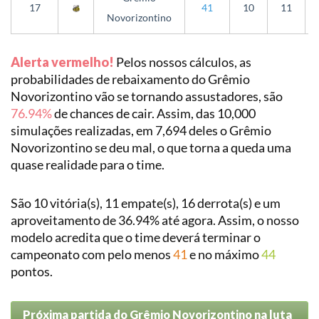
17
41
10
11
Novorizontino
Alerta vermelho!
Pelos nossos cálculos, as
probabilidades de rebaixamento do Grêmio
Novorizontino vão se tornando assustadores, são
76.94%
de chances de cair. Assim, das 10,000
simulações realizadas, em 7,694 deles o Grêmio
Novorizontino se deu mal, o que torna a queda uma
quase realidade para o time.
São 10 vitória(s), 11 empate(s), 16 derrota(s) e um
aproveitamento de 36.94% até agora. Assim, o nosso
modelo acredita que o time deverá terminar o
campeonato com pelo menos
41
e no máximo
44
pontos.
Próxima partida do Grêmio Novorizontino na luta