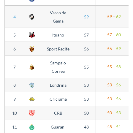
Vasco da
59
–
62
4
59
Gama
57
–
60
5
Ituano
57
56
–
59
6
Sport Recife
56
Sampaio
55
–
58
7
55
Correa
53
–
56
8
Londrina
53
53
–
56
9
Criciuma
53
50
–
53
10
CRB
50
48
–
51
11
Guarani
48