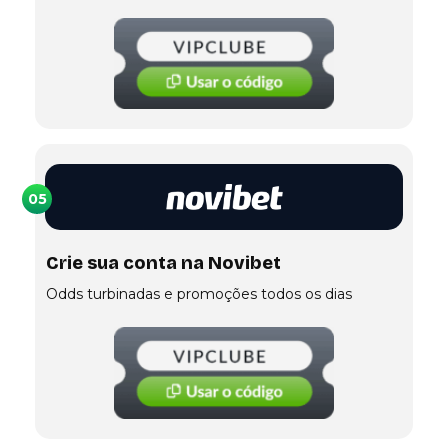
05
Crie sua conta na Novibet
Odds turbinadas e promoções todos os dias