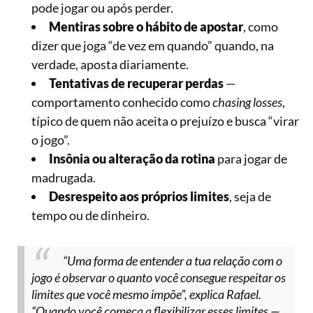
pode jogar ou após perder.
Mentiras sobre o hábito de apostar
, como
dizer que joga “de vez em quando” quando, na
verdade, aposta diariamente.
Tentativas de recuperar perdas
—
comportamento conhecido como
chasing losses
,
típico de quem não aceita o prejuízo e busca “virar
o jogo”.
Insônia ou alteração da rotina
para jogar de
madrugada.
Desrespeito aos próprios limites
, seja de
tempo ou de dinheiro.
“Uma forma de entender a tua relação com o
jogo é observar o quanto você consegue respeitar os
limites que você mesmo impõe”, explica Rafael.
“Quando você começa a flexibilizar esses limites —