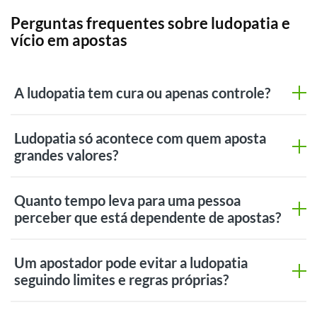
Perguntas frequentes sobre ludopatia e
vício em apostas
A ludopatia tem cura ou apenas controle?
Ludopatia só acontece com quem aposta
grandes valores?
Quanto tempo leva para uma pessoa
perceber que está dependente de apostas?
Um apostador pode evitar a ludopatia
seguindo limites e regras próprias?