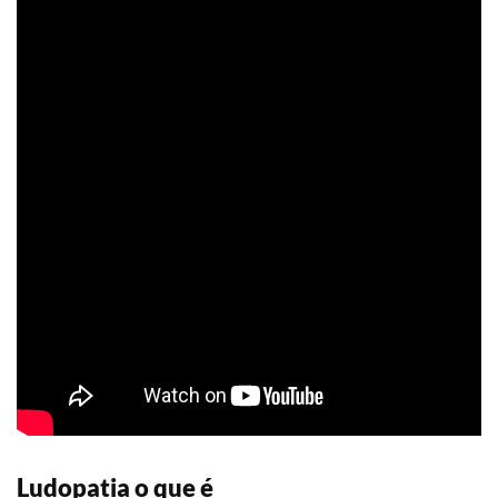
de
Trading
Brasil
Apostas
Esportivo
Esportivas
Internacionais
Entrevistas
Quiz:
Seleções
Descubra
Outras
o
categorias
Chances de
seu
título e
perfil
rebaixamento
de
apostador
Validador
Estatístico
de
E-
Estratégias
sports
Basquete
Tênis
Planilha
Vôlei
Gestão
Ludopatia o que é
de