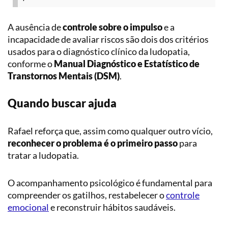
A ausência de
controle sobre o impulso
e a
incapacidade de avaliar riscos são dois dos critérios
usados para o diagnóstico clínico da ludopatia,
conforme o
Manual Diagnóstico e Estatístico de
Transtornos Mentais (DSM)
.
Quando buscar ajuda
Rafael reforça que, assim como qualquer outro vício,
reconhecer o problema é o primeiro passo
para
tratar a ludopatia.
O acompanhamento psicológico é fundamental para
compreender os gatilhos, restabelecer o
controle
emocional
e reconstruir hábitos saudáveis.