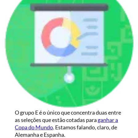
O grupo E é o único que concentra duas entre
as seleções que estão cotadas para
ganhar a
Copa do Mundo
. Estamos falando, claro, de
Alemanha e Espanha.