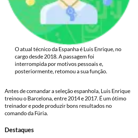
O atual técnico da Espanha é Luis Enrique, no
cargo desde 2018. A passagem foi
interrompida por motivos pessoais e,
posteriormente, retomou a sua função.
Antes de comandar a seleção espanhola, Luis Enrique
treinou o Barcelona, entre 2014 e 2017. É um ótimo
treinador e pode produzir bons resultados no
comando da Fúria.
Destaques