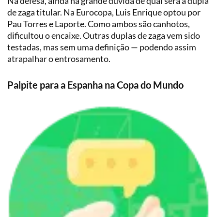
Na defesa, ainda há grande dúvida de qual será a dupla
de zaga titular. Na Eurocopa, Luis Enrique optou por
Pau Torres e Laporte. Como ambos são canhotos,
dificultou o encaixe. Outras duplas de zaga vem sido
testadas, mas sem uma definição — podendo assim
atrapalhar o entrosamento.
Palpite para a Espanha na Copa do Mundo