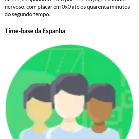
nervoso, com placar em 0x0 até os quarenta minutos
do segundo tempo.
Time-base da Espanha