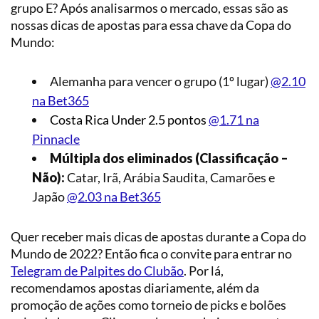
grupo E? Após analisarmos o mercado, essas são as
nossas dicas de apostas para essa chave da Copa do
Mundo:
Alemanha para vencer o grupo (1º lugar)
@2.10
na Bet365
Costa Rica Under 2.5 pontos
@1.71 na
Pinnacle
Múltipla dos eliminados (Classificação –
Não):
Catar, Irã, Arábia Saudita, Camarões e
Japão
@2.03 na Bet365
Quer receber mais dicas de apostas durante a Copa do
Mundo de 2022? Então fica o convite para entrar no
Telegram de Palpites do Clubão
. Por lá,
recomendamos apostas diariamente, além da
promoção de ações como torneio de picks e bolões