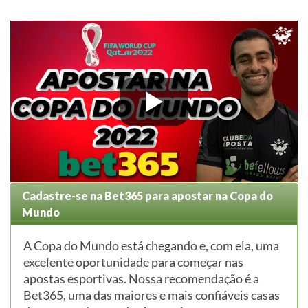
Cadastre-se na Bet365 para apostar na Copa do
Mundo
A Copa do Mundo está chegando e, com ela, uma
excelente oportunidade para começar nas
apostas esportivas. Nossa recomendação é a
Bet365, uma das maiores e mais confiáveis casas