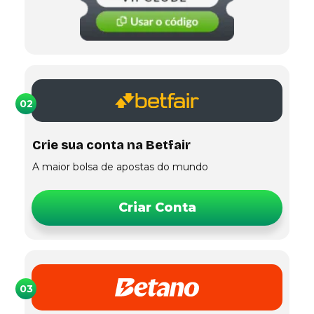
02
Crie sua conta na Betfair
A maior bolsa de apostas do mundo
Criar Conta
03