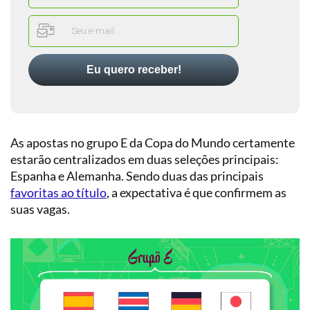
de
para
Apostas
Betfair
a
Fase
Últimas
Betano
de
do
Palpites
Grupos
Blog
Eu quero receber!
Boa
Palpites
Promoções
do
Copa
do
Dia
do
Dia
munidade
Superbet
|
Mundo
Bilhete
SuperOdds
As apostas no grupo E da Copa do Mundo certamente
2026
Apostas
Pronto
Novibet
e
estarão centralizados em duas seleções principais:
Esportivas
para
Promos
Comparador
Hoje
Espanha e Alemanha. Sendo duas das principais
KTO
de
Como
favoritas ao título
, a expectativa é que confirmem as
Calculadora
Odds
apostar?
Palpites
Sportingbet
de
suas vagas.
de
Apostas
Estratégias
hoje
Ver
de
todas
Cursos
Apostas
Brasil
de
Apostas
Trading
Internacionais
Esportivas
Esportivo
Seleções