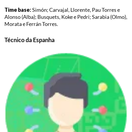
Time base:
Simón; Carvajal, Llorente, Pau Torres e
Alonso (Alba); Busquets, Koke e Pedri; Sarabia (Olmo),
Morata e Ferrán Torres.
Técnico da Espanha