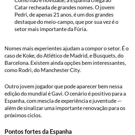
Como não é novidade, a Espanha chega ao
Catar recheada de grandes nomes. O jovem
Pedri, de apenas 21 anos, é um dos grandes
destaque do meio-campo, que por sua vez é o
setor mais importante da Fúria.
Nomes mais experientes ajudam a compor o setor. É o
caso de Koke, do Atlético de Madrid, e Busquets, do
Barcelona. Existem ainda opções bem interessantes,
como Rodri, do Manchester City.
Outro jovem jogador que pode aparecer bem nessa
edição do mundial é Gavi. O cenário é positivo para a
Espanha, com mescla de experiência e juventude —
além de sinalizar uma importante renovação para os
próximos ciclos.
Pontos fortes da Espanha