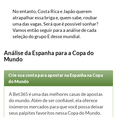
No entanto, Costa Rica e Japão querem
atrapalhar essa briga e, quem sabe, roubar
uma das vagas. Será que é possível sonhar?
Vamos então seguir para a análise de cada
seleção do grupo E desse mundial.
Análise da Espanha para a Copa do
Mundo
Crie sua conta para apostar na Espanha na Copa
do Mundo
A Bet365 é uma das melhores casas de apostas
do mundo. Além de ser confiável, ela oferece
inúmeros mercados para que você possa deixar
seus palpites favoritos nessa Copa do Mundo.