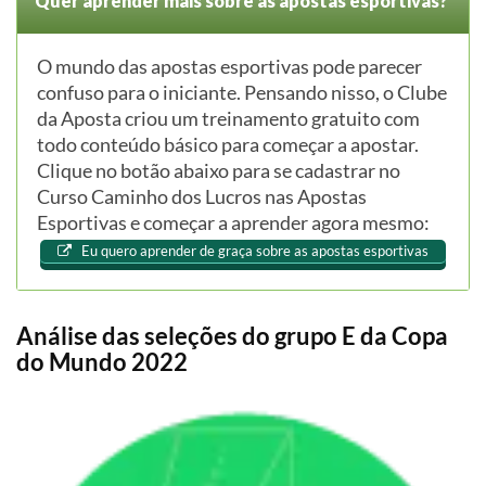
Quer aprender mais sobre as apostas esportivas?
O mundo das apostas esportivas pode parecer
confuso para o iniciante. Pensando nisso, o Clube
da Aposta criou um treinamento gratuito com
todo conteúdo básico para começar a apostar.
Clique no botão abaixo para se cadastrar no
Curso Caminho dos Lucros nas Apostas
Esportivas e começar a aprender agora mesmo:
Eu quero aprender de graça sobre as apostas esportivas
Análise das seleções do grupo E da Copa
do Mundo 2022