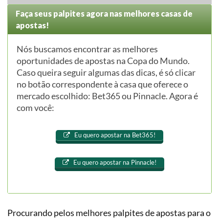
Faça seus palpites agora nas melhores casas de
apostas!
Nós buscamos encontrar as melhores
oportunidades de apostas na Copa do Mundo.
Caso queira seguir algumas das dicas, é só clicar
no botão correspondente à casa que oferece o
mercado escolhido: Bet365 ou Pinnacle. Agora é
com você:
Eu quero apostar na Bet365!
Eu quero apostar na Pinnacle!
Procurando pelos melhores palpites de apostas para o