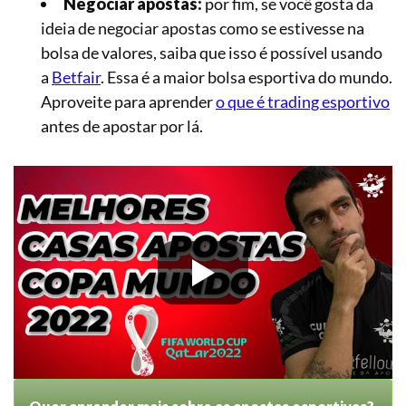
Negociar apostas:
por fim, se você gosta da
ideia de negociar apostas como se estivesse na
bolsa de valores, saiba que isso é possível usando
a
Betfair
. Essa é a maior bolsa esportiva do mundo.
Aproveite para aprender
o que é trading esportivo
antes de apostar por lá.