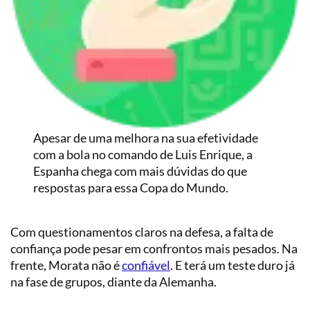
Apesar de uma melhora na sua efetividade
com a bola no comando de Luis Enrique, a
Espanha chega com mais dúvidas do que
respostas para essa Copa do Mundo.
Com questionamentos claros na defesa, a falta de
confiança pode pesar em confrontos mais pesados. Na
frente, Morata não é
confiável
. E terá um teste duro já
na fase de grupos, diante da Alemanha.