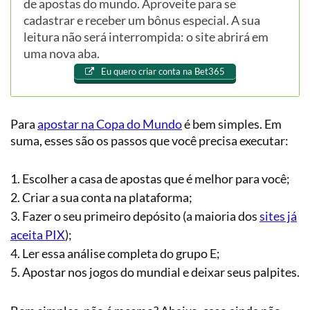
de apostas do mundo. Aproveite para se
cadastrar e receber um bônus especial. A sua
leitura não será interrompida: o site abrirá em
uma nova aba.
Eu quero criar conta na Bet365
Para
apostar na Copa do Mundo
é bem simples. Em
suma, esses são os passos que você precisa executar:
Escolher a casa de apostas que é melhor para você;
Criar a sua conta na plataforma;
Fazer o seu primeiro depósito (a maioria dos
sites já
aceita PIX
);
Ler essa análise completa do grupo E;
Apostar nos jogos do mundial e deixar seus palpites.