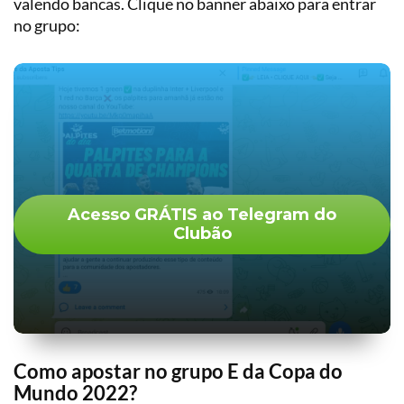
valendo bancas. Clique no banner abaixo para entrar
no grupo:
Acesso GRÁTIS ao Telegram do
Clubão
Como apostar no grupo E da Copa do
Mundo 2022?