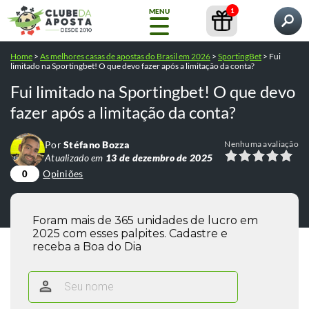
1
MENU
Pesquisar por
Home
>
As melhores casas de apostas do Brasil em 2026
>
SportingBet
>
Fui
Home
Opiniões
0
Nossa Avaliação
limitado na Sportingbet! O que devo fazer após a limitação da conta?
Palpites
Conteúdos
Casas de Apostas
Fui limitado na Sportingbet! O que devo
NOVO
Copa
fazer após a limitação da conta?
do
Mundo
Por
Stéfano Bozza
Nenhuma avaliação
Atualizado em
13 de dezembro de 2025
Opiniões
0
Casas
de
Apostas
Foram mais de 365 unidades de lucro em
2025 com esses palpites. Cadastre e
Pesquisas populares:
/
como apostar na bet365
como fazer o
receba a Boa do Dia
Bônus
/
/
cadastro na bet365
betfair como funciona
telegram tips
e
/
/
melhores casas de apostas
cursos
Conteúdos
Promoções
Guia