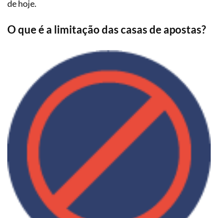
de
de hoje.
Trading
Brasil
Apostas
Esportivo
Esportivas
Internacionais
O que é a limitação das casas de apostas?
Entrevistas
Quiz:
Seleções
Descubra
Outras
o
categorias
Chances de
seu
título e
perfil
rebaixamento
de
apostador
Validador
Estatístico
de
E-
Estratégias
sports
Basquete
Tênis
Planilha
Vôlei
Gestão
de