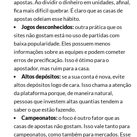
apostas. Ao dividir o dinheiro em unidades, afinal,
fica mais difícil quebrar. É claro que as casas de
apostas odeiam esse hábito.
Jogos desconhecidos:
outra prática que os
sites não gostam está no uso de partidas com
baixa popularidade. Eles possuem menos
informações sobre as equipes e podem cometer
erros de precificação. Isso é ótimo para o
apostador, mas ruim para a casa.
Altos depósitos:
se a sua conta é nova, evite
altos depósitos logo de cara. Isso chama a atenção
da plataforma porque, de maneira natural,
pessoas que investem altas quantias tendem a
saber o que estão fazendo.
Campeonatos:
o foco é outro fator que as
casas de apostas não gostam. Isso vale tanto para
campeonatos, como também para mercados. Esse