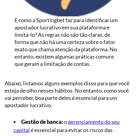
E como a Sportingbet faz para identificar um
apostador lucrativo em sua plataforma e
limitá-lo? As regras não são tão claras, de
forma que não há uma certeza sobre o fator
exato que chama atenção da plataforma. No
entanto, existem algumas práticas comuns
que geram a limitação de contas.
Abaixo, listamos alguns exemplos disso para que você
esteja de olho nesses hábitos. No entanto, como você
vai perceber, boa parte deles é essencial para um
apostador lucrativo.
Gestão de banca:
o
gerenciamento do seu
capital
é essencial para evitar os riscos das