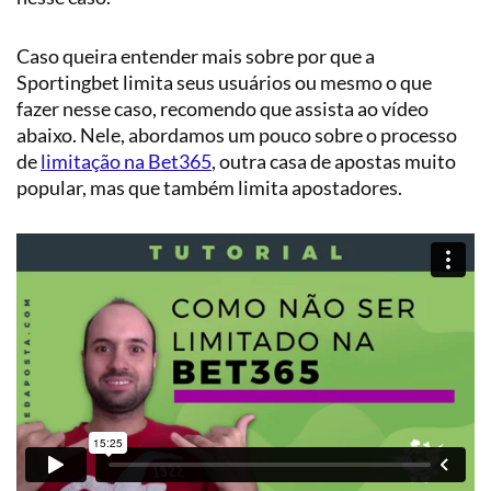
Caso queira entender mais sobre por que a
Sportingbet limita seus usuários ou mesmo o que
fazer nesse caso, recomendo que assista ao vídeo
abaixo. Nele, abordamos um pouco sobre o processo
de
limitação na Bet365
, outra casa de apostas muito
popular, mas que também limita apostadores.