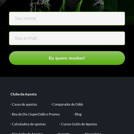
Eu quero receber!
Clube da Aposta
Casas de apostas
Comparador de Odds
Boa do Dia | SuperOdds e Promos
Blog
Calculadora de apostas
Cursos Grátis de Apostas
Simulador de Apostas
Suporte
Nosso time