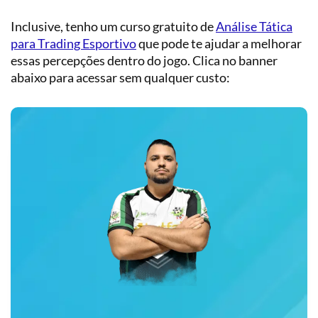
Inclusive, tenho um curso gratuito de
Análise Tática
para Trading Esportivo
que pode te ajudar a melhorar
essas percepções dentro do jogo. Clica no banner
abaixo para acessar sem qualquer custo: