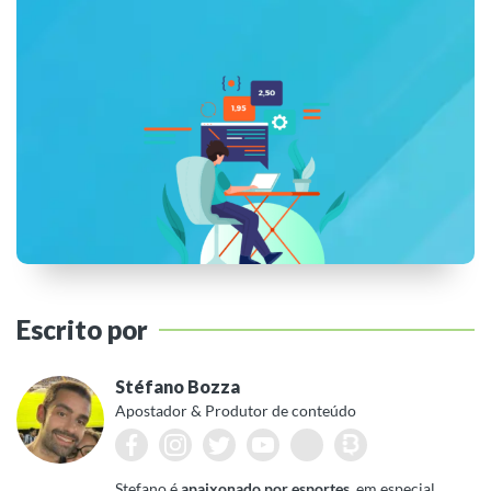
Escrito por
Stéfano Bozza
Apostador & Produtor de conteúdo
Stefano é
apaixonado por esportes
, em especial