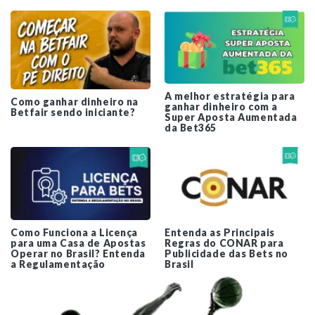
A melhor estratégia para
Como ganhar dinheiro na
ganhar dinheiro com a
Betfair sendo iniciante?
Super Aposta Aumentada
da Bet365
Como Funciona a Licença
Entenda as Principais
para uma Casa de Apostas
Regras do CONAR para
Operar no Brasil? Entenda
Publicidade das Bets no
a Regulamentação
Brasil