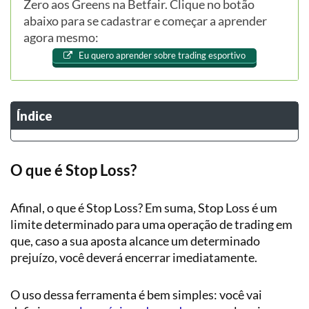
Zero aos Greens na Betfair. Clique no botão
Loterias
Precificação
abaixo para se cadastrar e começar a aprender
Simulador
agora mesmo:
de
Eu quero aprender sobre trading esportivo
Apostas
Índice
O que é Stop Loss?
Afinal, o que é Stop Loss? Em suma, Stop Loss é um
limite determinado para uma operação de trading em
que, caso a sua aposta alcance um determinado
prejuízo, você deverá encerrar imediatamente.
O uso dessa ferramenta é bem simples: você vai