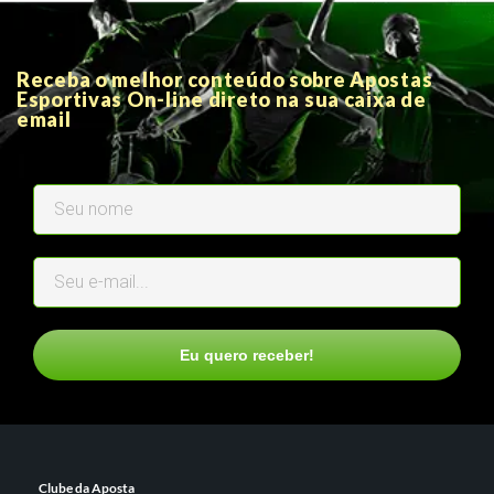
Receba o melhor conteúdo sobre Apostas
Esportivas On-line direto na sua caixa de
email
Eu quero receber!
Clube da Aposta