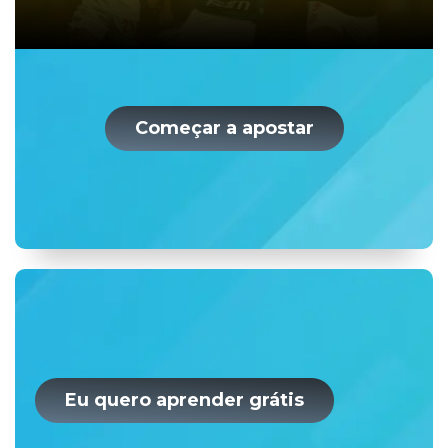
Começar a apostar
Eu quero aprender grátis