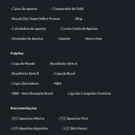
Casas de apostas
Comparador de Odds
Boa do Dia | SuperOdds e Promos
Blog
Calculadora de apostas
Cursos Grátis de Apostas
Simulador de Apostas
Suporte
Nosso time
Palpites
Copa do Mundo
Brasileirão Série A
Brasileirão Série B
Copa do Brasil
Copa Libertadores
NBA
NBB – Novo Basquete Brasil
Liga dos Campeões Feminina
Recomendações
🇲🇽 Apuestas México
🇵🇪 Apuestas Perú
🇦🇷 Apuestas Argentina
🇰🇪 Bets Kenya