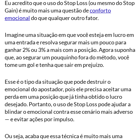
Eu acredito que o uso do Stop Loss (ou mesmo do Stop
Gain) é muito mais uma questão de
conforto
emocional
do que qualquer outro fator.
Imagine uma situação em que você esteja em lucro em
uma entrada e resolva segurar mais um pouco para
ganhar 2% ou 3% a mais com a posição. Agora suponha
que, ao segurar um pouquinho fora do método, você
tome um gol e tenha que sair em prejuízo.
Esse é o tipo da situação que pode destruir o
emocional do apostador, pois ele precisa aceitar uma
perda em uma posição que já tinha obtido o lucro
desejado. Portanto, o uso de Stop Loss pode ajudar a
blindar o emocional contra esse cenário mais adverso
— e evitar ações por impulso.
Ou seja, acaba que essa técnica é muito mais uma