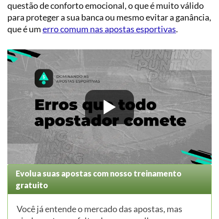
questão de conforto emocional, o que é muito válido
para proteger a sua banca ou mesmo evitar a ganância,
que é um
erro comum nas apostas esportivas
.
Evolua suas apostas com nosso treinamento
gratuito
Você já entende o mercado das apostas, mas